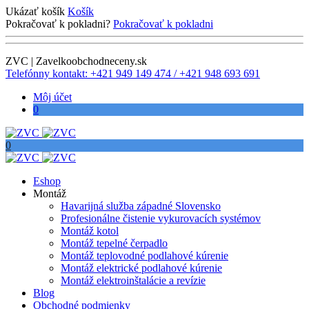
Ukázať košík
Košík
Pokračovať k pokladni?
Pokračovať k pokladni
ZVC | Zavelkoobchodneceny.sk
Telefónny kontakt: +421 949 149 474 / +421 948 693 691
Môj účet
0
0
Eshop
Montáž
Havarijná služba západné Slovensko
Profesionálne čistenie vykurovacích systémov
Montáž kotol
Montáž tepelné čerpadlo
Montáž teplovodné podlahové kúrenie
Montáž elektrické podlahové kúrenie
Montáž elektroinštalácie a revízie
Blog
Obchodné podmienky