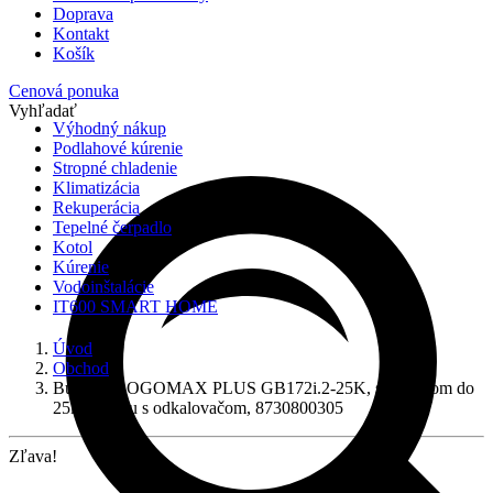
Doprava
Kontakt
Košík
Cenová ponuka
Vyhľadať
Výhodný nákup
Podlahové kúrenie
Stropné chladenie
Klimatizácia
Rekuperácia
Tepelné čerpadlo
Kotol
Kúrenie
Vodoinštalácie
IT600 SMART HOME
Úvod
Obchod
Buderus LOGOMAX PLUS GB172i.2-25K, s výkonom do
25kW spolu s odkalovačom, 8730800305
Zľava!