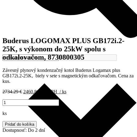
Buderus LOGOMAX PLUS GB172i.2-
25K, s výkonom do 25kW spolu s
odkalovačom, 8730800305
Závesný plynový kondenzačný kotol Buderus Logamax plus
GB172i.2-25K, biely v sete s magnetickým odkaľovačom. Cena za
kus.
Pôvodná
Aktuálna
2734.29
€
2460.86
€
s DPH
/ ks
cena
cena
množstvo
bola:
je:
Buderus
2734.29 €.
2460.86 €.
LOGOMAX
ks
PLUS
GB172i.2-
Pridať do košíka
25K,
Dostupnosť:
Do 2 dní
s