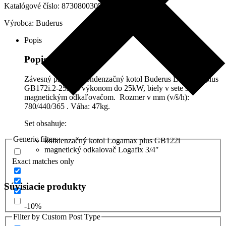
výkonom
Katalógové číslo:
8730800305
do
Výrobca:
Buderus
25kW
spolu
Popis
s
odkalovačom,
Popis produktu
8730800305
Závesný plynový kondenzačný kotol Buderus Logamax plus
GB172i.2-25K, s výkonom do 25kW, biely v sete s
magnetickým odkaľovačom. Rozmer v mm (v/š/h):
780/
440/365
. Váha: 47kg.
Set obsahuje:
Generic filters
kondenzačný kotol Logamax plus GB122i
magnetický odkalovač Logafix 3/4″
Exact matches only
Súvisiacie produkty
-10%
Filter by Custom Post Type