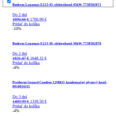
Buderus Logamax E213-45, elektrokotol 45kW, 7738502071
Do 2 dní
Pôvodná
Aktuálna
1896.66
€
1706.99
€
cena
cena
Pridať do košíka
bola:
je:
-10%
1896.66 €.
1706.99 €.
Buderus Logamax E213-36, elektrokotol 36kW, 7738502070
Do 2 dní
Pôvodná
Aktuálna
1831.47
€
1648.32
€
cena
cena
Pridať do košíka
bola:
je:
-4%
1831.47 €.
1648.32 €.
Protherm Gepard Condens 12MKO, kondenzačný plynový kotol,
0010016111
Do 3 dní
Pôvodná
Aktuálna
1409.99
€
1339.50
€
cena
cena
Pridať do košíka
bola:
je:
-4%
1409.99 €.
1339.50 €.