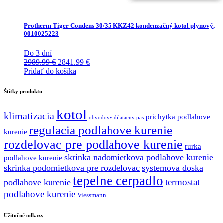
Protherm Tiger Condens 30/35 KKZ42 kondenzačný kotol plynový,
0010025223
Do 3 dní
Pôvodná
Aktuálna
2989.99
€
2841.99
€
cena
cena
Pridať do košíka
bola:
je:
2989.99 €.
2841.99 €.
Štítky produktu
kotol
klimatizacia
prichytka podlahove
obvodovy dilatacny pas
regulacia podlahove kurenie
kurenie
rozdelovac pre podlahove kurenie
rurka
skrinka nadomietkova podlahove kurenie
podlahove kurenie
skrinka podomietkova pre rozdelovac
systemova doska
tepelne cerpadlo
termostat
podlahove kurenie
podlahove kurenie
Viessmann
Užitočné odkazy