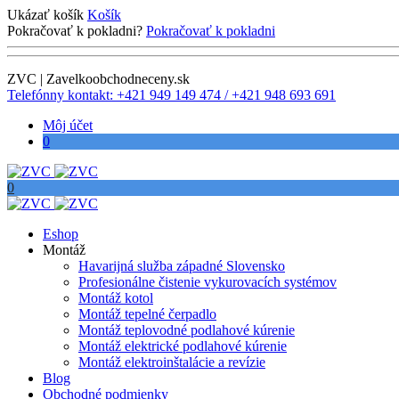
Ukázať košík
Košík
Pokračovať k pokladni?
Pokračovať k pokladni
ZVC | Zavelkoobchodneceny.sk
Telefónny kontakt: +421 949 149 474 / +421 948 693 691
Môj účet
0
0
Eshop
Montáž
Havarijná služba západné Slovensko
Profesionálne čistenie vykurovacích systémov
Montáž kotol
Montáž tepelné čerpadlo
Montáž teplovodné podlahové kúrenie
Montáž elektrické podlahové kúrenie
Montáž elektroinštalácie a revízie
Blog
Obchodné podmienky