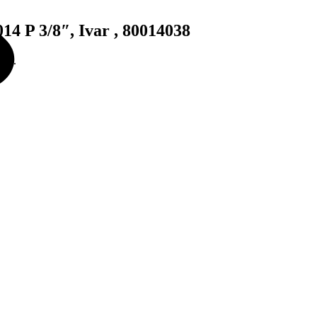
 P 3/8″, Ivar , 80014038
1
ks
.