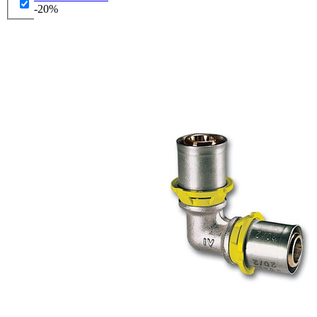
bola:
je:
-20%
11.27 €.
9.01 €.