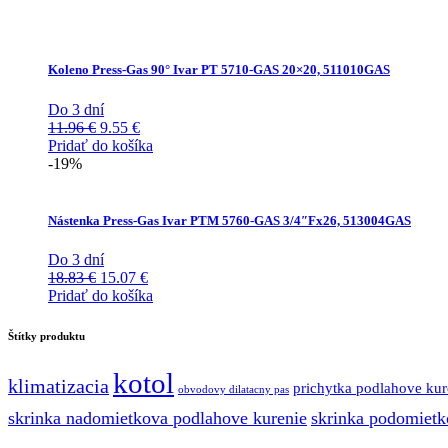
Koleno Press-Gas 90° Ivar PT 5710-GAS 20×20, 511010GAS
Do 3 dní
Pôvodná
Aktuálna
11.96
€
9.55
€
cena
cena
Pridať do košíka
bola:
je:
-19%
11.96 €.
9.55 €.
Nástenka Press-Gas Ivar PTM 5760-GAS 3/4″Fx26, 513004GAS
Do 3 dní
Pôvodná
Aktuálna
18.83
€
15.07
€
cena
cena
Pridať do košíka
bola:
je:
18.83 €.
15.07 €.
Štítky produktu
kotol
klimatizacia
prichytka podlahove kur
obvodovy dilatacny pas
skrinka nadomietkova podlahove kurenie
skrinka podomietk