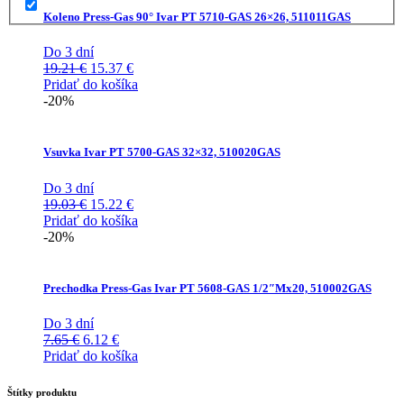
Koleno Press-Gas 90° Ivar PT 5710-GAS 26×26, 511011GAS
Do 3 dní
Pôvodná
Aktuálna
19.21
€
15.37
€
cena
cena
Pridať do košíka
bola:
je:
-20%
19.21 €.
15.37 €.
Vsuvka Ivar PT 5700-GAS 32×32, 510020GAS
Do 3 dní
Pôvodná
Aktuálna
19.03
€
15.22
€
cena
cena
Pridať do košíka
bola:
je:
-20%
19.03 €.
15.22 €.
Prechodka Press-Gas Ivar PT 5608-GAS 1/2″Mx20, 510002GAS
Do 3 dní
Pôvodná
Aktuálna
7.65
€
6.12
€
cena
cena
Pridať do košíka
bola:
je:
7.65 €.
6.12 €.
Štítky produktu