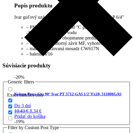
Popis produktu
Ivar guľový uzáver plynu FUTURGAS FIV 80014 P 6/4″
– PN 5, T = -20
°C až +60 °C pre plyn, PN 40, T =
-30°C až +120°C pre vodu
– plnoprietokový s obojstranne predĺženým závitom
– vonkajší – vnútorný závit MF, vyhotovenie páčka
– materiál niklovaná mosadz CW617N
– balenie 4/16
Súvisiacie produkty
-20%
Generic filters
Koleno Press-Gas 90° Ivar PT 5712-GAS 1/2″Fx20, 511006GAS
Exact matches only
Do 3 dní
Pôvodná
Aktuálna
10.43
€
8.34
€
cena
cena
Pridať do košíka
bola:
je:
-19%
10.43 €.
8.34 €.
Filter by Custom Post Type