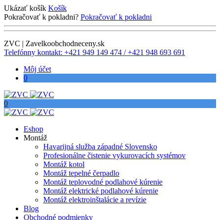
Ukázať košík
Košík
Pokračovať k pokladni?
Pokračovať k pokladni
ZVC | Zavelkoobchodneceny.sk
Telefónny kontakt: +421 949 149 474 / +421 948 693 691
Môj účet
0
0
Eshop
Montáž
Havarijná služba západné Slovensko
Profesionálne čistenie vykurovacích systémov
Montáž kotol
Montáž tepelné čerpadlo
Montáž teplovodné podlahové kúrenie
Montáž elektrické podlahové kúrenie
Montáž elektroinštalácie a revízie
Blog
Obchodné podmienky