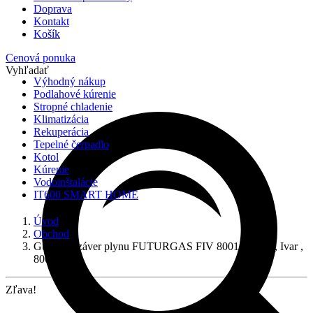
Doprava
Kontakt
Košík
Cenová ponuka
Vyhľadať
Výhodný nákup
Podlahové kúrenie
Stropné chladenie
Klimatizácia
Rekuperácia
Tepelné čerpadlo
Kotol
Kúrenie
Vodoinštalácie
IT600 SMART HOME
Úvod
Obchod
Guľový uzáver plynu FUTURGAS FIV 80014 P 6/4″, Ivar ,
80014112
Zľava!