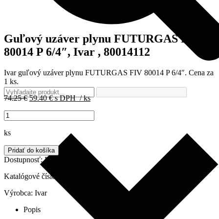
Guľový uzáver plynu FUTURGAS FIV
80014 P 6/4″, Ivar , 80014112
Ivar guľový uzáver plynu FUTURGAS FIV 80014 P 6/4″.
Cena za
1
ks
.
Pôvodná
Aktuálna
74.25
€
59.40
€
s DPH
/ ks
cena
cena
množstvo
bola:
je:
Guľový
74.25 €.
59.40 €.
uzáver
ks
plynu
FUTURGAS
Pridať do košíka
FIV
Dostupnosť:
Do 3 dní
80014
P
Katalógové číslo:
80014112
6/4",
Výrobca:
Ivar
Ivar
,
Popis
80014112