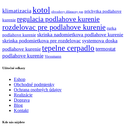
kotol
klimatizacia
prichytka podlahove
obvodovy dilatacny pas
regulacia podlahove kurenie
kurenie
rozdelovac pre podlahove kurenie
rurka
skrinka nadomietkova podlahove kurenie
podlahove kurenie
skrinka podomietkova pre rozdelovac
systemova doska
tepelne cerpadlo
termostat
podlahove kurenie
podlahove kurenie
Viessmann
Užitočné odkazy
Eshop
Obchodné podmienky
Ochrana osobných údajov
Realizácie
Doprava
Blog
Kontakt
Kde nás nájdete