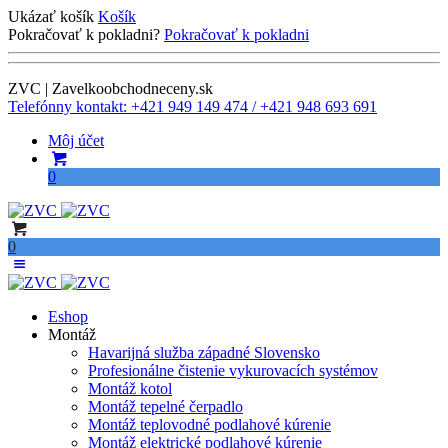
Ukázať košík
Košík
Pokračovať k pokladni?
Pokračovať k pokladni
ZVC | Zavelkoobchodneceny.sk
Telefónny kontakt: +421 949 149 474 / +421 948 693 691
Môj účet
0
0
Eshop
Montáž
Havarijná služba západné Slovensko
Profesionálne čistenie vykurovacích systémov
Montáž kotol
Montáž tepelné čerpadlo
Montáž teplovodné podlahové kúrenie
Montáž elektrické podlahové kúrenie