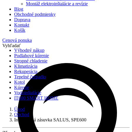
Montáž elektroinštalácie a revízie
Blog
Obchodné podmienky
Doprava
Kontakt
Košík
Cenová ponuka
Vyhľadať
Výhodný nákup
Podlahové kúrenie
Stropné chladenie
Klimatizácia
Rekuperácia
Tepelné čerpadlo
Kotol
Kúrenie
Vodoinštalácie
IT600 SMART HOME
Úvod
Obchod
Inteligentná zásuvka SALUS, SPE600