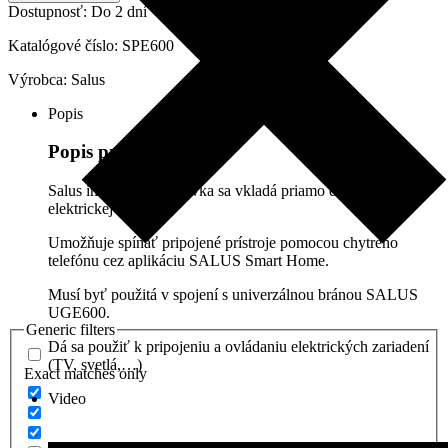
Dostupnosť:
Do 2 dní
Katalógové číslo:
SPE600
Výrobca:
Salus
Popis
Popis produktu
Salus inteligentná zásuvka sa vkladá priamo do existujúcej
elektrickej zásuvky.
Umožňuje spínať pripojené prístroje pomocou chytrého
telefónu cez aplikáciu SALUS Smart Home.
Musí byť použitá v spojení s univerzálnou bránou SALUS
UGE600.
Generic filters
Dá sa použiť k pripojeniu a ovládaniu elektrických zariadení
(TV, svetlá,…)
Exact matches only
Video