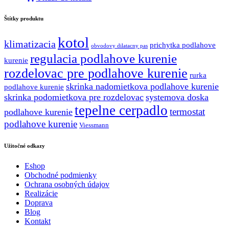
bola:
je:
25.00 €.
11.50 €.
Štítky produktu
kotol
klimatizacia
prichytka podlahove
obvodovy dilatacny pas
regulacia podlahove kurenie
kurenie
rozdelovac pre podlahove kurenie
rurka
skrinka nadomietkova podlahove kurenie
podlahove kurenie
skrinka podomietkova pre rozdelovac
systemova doska
tepelne cerpadlo
termostat
podlahove kurenie
podlahove kurenie
Viessmann
Užitočné odkazy
Eshop
Obchodné podmienky
Ochrana osobných údajov
Realizácie
Doprava
Blog
Kontakt