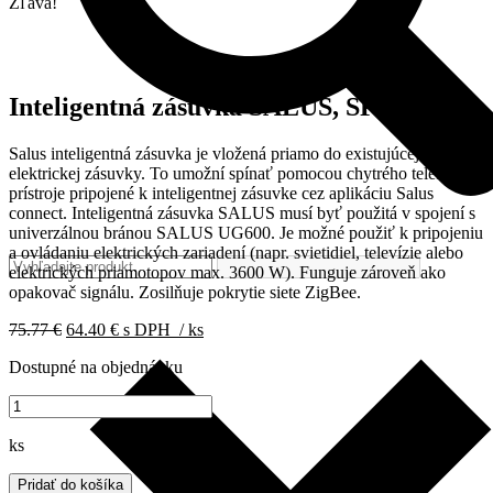
Zľava!
Inteligentná zásuvka SALUS, SPE600
Salus inteligentná zásuvka je vložená priamo do existujúcej
elektrickej zásuvky. To umožní spínať pomocou chytrého telefónu
prístroje pripojené k inteligentnej zásuvke cez aplikáciu Salus
connect. Inteligentná zásuvka SALUS musí byť použitá v spojení s
univerzálnou bránou SALUS UG600. Je možné použiť k pripojeniu
a ovládaniu elektrických zariadení (napr. svietidiel, televízie alebo
elektrických priamotopov max. 3600 W). Funguje zároveň ako
opakovač signálu. Zosilňuje pokrytie siete ZigBee.
Pôvodná
Aktuálna
75.77
€
64.40
€
s DPH
/ ks
cena
cena
Dostupné na objednávku
bola:
je:
75.77 €.
64.40 €.
množstvo
Inteligentná
zásuvka
ks
SALUS,
SPE600
Pridať do košíka