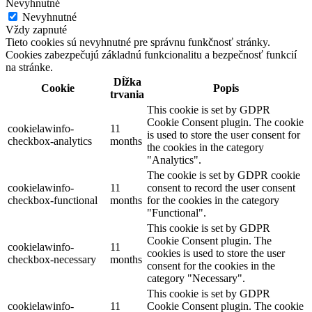
Nevyhnutné
Nevyhnutné
Vždy zapnuté
Tieto cookies sú nevyhnutné pre správnu funkčnosť stránky.
Cookies zabezpečujú základnú funkcionalitu a bezpečnosť funkcií
na stránke.
Dĺžka
Cookie
Popis
trvania
This cookie is set by GDPR
Cookie Consent plugin. The cookie
cookielawinfo-
11
is used to store the user consent for
checkbox-analytics
months
the cookies in the category
"Analytics".
The cookie is set by GDPR cookie
cookielawinfo-
11
consent to record the user consent
checkbox-functional
months
for the cookies in the category
"Functional".
This cookie is set by GDPR
Cookie Consent plugin. The
cookielawinfo-
11
cookies is used to store the user
checkbox-necessary
months
consent for the cookies in the
category "Necessary".
This cookie is set by GDPR
cookielawinfo-
11
Cookie Consent plugin. The cookie