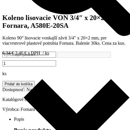
Koleno lisovacie VON 3/4″ x 20×2
Fornara, A580E-20SA
Koleno 90° lisovacie vonkajší závit 3/4″ x 20×2 mm, pre
viacvrstvové plastové potrubia Fornara. Balenie 30ks. Cena za kus.
Pôvodná
Aktuálna
6.34
€
3.46
€
s DPH
/ ks
cena
cena
množstvo
bola:
je:
Koleno
6.34 €.
3.46 €.
lisovacie
ks
VON
3/4"
Pridať do košíka
x
Dostupnosť:
Na sklade
20x2
Fornara,
Katalógové číslo:
A580E-20SA
A580E-
Výrobca:
Fornara
20SA
Popis