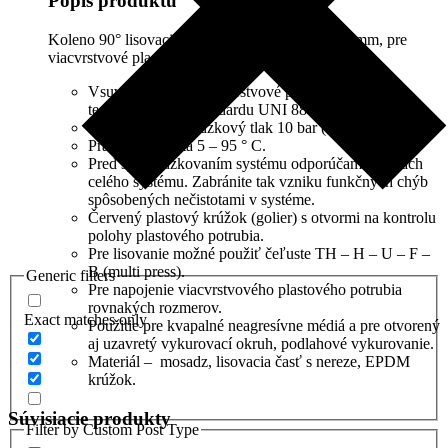
Popis produktu
Koleno 90° lisovacie vonkajší závit 3/4″ x 20×2 mm, pre
viacvrstvové plastové potrubia.
Vsuvka press pre viacvrstvové plastové potrubia je
testovaná podľa štandardu UNI 8858: 1985.
Maximálny prevádzkový tlak 10 bar (PN 10).
Pracovná teplota 5 – 95 ° C.
Pred sprevádzkovaním systému odporúčame výplach
celého systému. Zabránite tak vzniku funkčných chýb
spôsobených nečistotami v systéme.
Červený plastový krúžok (golier) s otvormi na kontrolu
polohy plastového potrubia.
Pre lisovanie možné použiť čeľuste TH – H – U – F –
B (multi press).
Generic filters
Pre napojenie viacvrstvového plastového potrubia
rovnakých rozmerov.
Exact matches only
Použitie pre kvapalné neagresívne médiá a pre otvorený
aj uzavretý vykurovací okruh, podlahové vykurovanie.
Materiál – mosadz, lisovacia časť s nereze, EPDM
krúžok.
Súvisiacie produkty
Filter by Custom Post Type