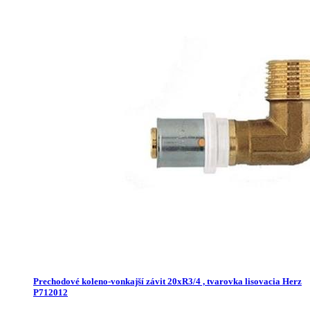
Prechodové koleno-vonkajší závit 20xR3/4 , tvarovka lisovacia Herz
P712012