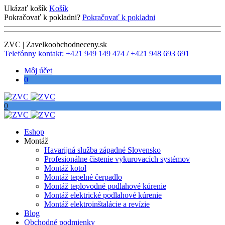
Ukázať košík
Košík
Pokračovať k pokladni?
Pokračovať k pokladni
ZVC | Zavelkoobchodneceny.sk
Telefónny kontakt: +421 949 149 474 / +421 948 693 691
Môj účet
0
0
Eshop
Montáž
Havarijná služba západné Slovensko
Profesionálne čistenie vykurovacích systémov
Montáž kotol
Montáž tepelné čerpadlo
Montáž teplovodné podlahové kúrenie
Montáž elektrické podlahové kúrenie
Montáž elektroinštalácie a revízie
Blog
Obchodné podmienky