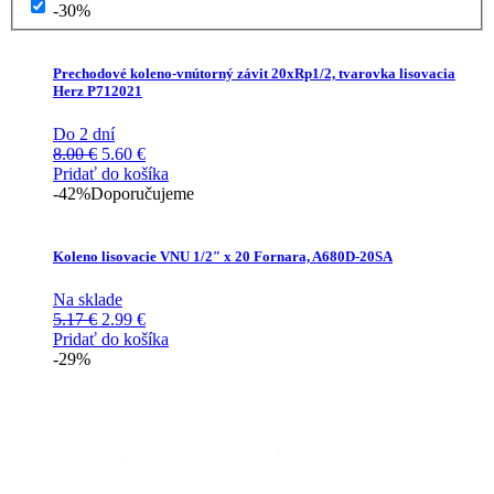
-30%
Prechodové koleno-vnútorný závit 20xRp1/2, tvarovka lisovacia
Herz P712021
Do 2 dní
Pôvodná
Aktuálna
8.00
€
5.60
€
cena
cena
Pridať do košíka
bola:
je:
-42%
Doporučujeme
8.00 €.
5.60 €.
Koleno lisovacie VNU 1/2″ x 20 Fornara, A680D-20SA
Na sklade
Pôvodná
Aktuálna
5.17
€
2.99
€
cena
cena
Pridať do košíka
bola:
je:
-29%
5.17 €.
2.99 €.