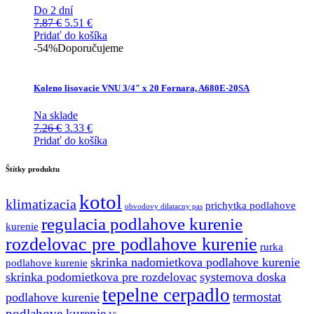
Do 2 dní
Pôvodná
Aktuálna
7.87
€
5.51
€
cena
cena
Pridať do košíka
bola:
je:
-54%
Doporučujeme
7.87 €.
5.51 €.
Koleno lisovacie VNU 3/4″ x 20 Fornara, A680E-20SA
Na sklade
Pôvodná
Aktuálna
7.26
€
3.33
€
cena
cena
Pridať do košíka
bola:
je:
7.26 €.
3.33 €.
Štítky produktu
kotol
klimatizacia
prichytka podlahove
obvodovy dilatacny pas
regulacia podlahove kurenie
kurenie
rozdelovac pre podlahove kurenie
rurka
skrinka nadomietkova podlahove kurenie
podlahove kurenie
skrinka podomietkova pre rozdelovac
systemova doska
tepelne cerpadlo
termostat
podlahove kurenie
podlahove kurenie