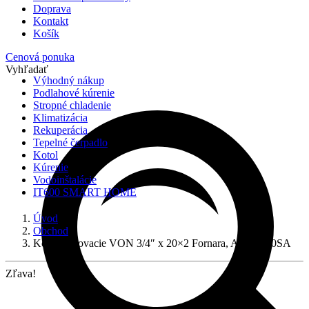
Doprava
Kontakt
Košík
Cenová ponuka
Vyhľadať
Výhodný nákup
Podlahové kúrenie
Stropné chladenie
Klimatizácia
Rekuperácia
Tepelné čerpadlo
Kotol
Kúrenie
Vodoinštalácie
IT600 SMART HOME
Úvod
Obchod
Koleno lisovacie VON 3/4″ x 20×2 Fornara, A580E-20SA
Zľava!