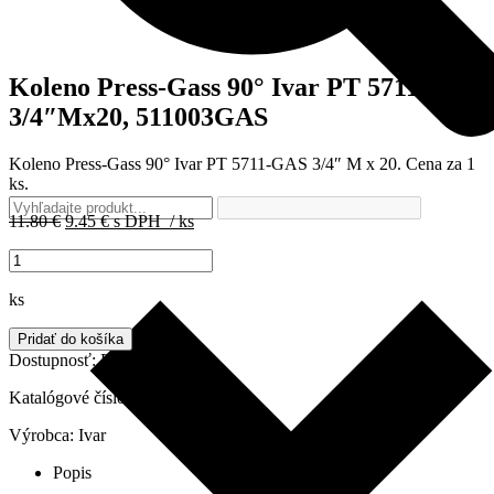
Koleno Press-Gass 90° Ivar PT 5711-GAS
3/4″Mx20, 511003GAS
Koleno Press-Gass 90° Ivar PT 5711-GAS 3/4″ M x 20.
Cena za 1
ks
.
Pôvodná
Aktuálna
11.80
€
9.45
€
s DPH
/ ks
cena
cena
množstvo
bola:
je:
Koleno
11.80 €.
9.45 €.
Press-
ks
Gass
90°
Pridať do košíka
Ivar
Dostupnosť:
Do 3 dní
PT
5711-
Katalógové číslo:
511003GAS
GAS
Výrobca:
Ivar
3/4"Mx20,
511003GAS
Popis