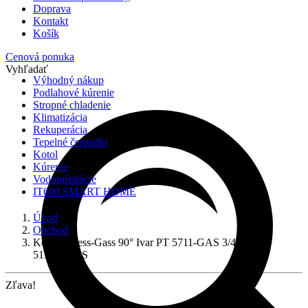
Doprava
Kontakt
Košík
Cenová ponuka
Vyhľadať
Výhodný nákup
Podlahové kúrenie
Stropné chladenie
Klimatizácia
Rekuperácia
Tepelné čerpadlo
Kotol
Kúrenie
Vodoinštalácie
IT600 SMART HOME
Úvod
Obchod
Koleno Press-Gass 90° Ivar PT 5711-GAS 3/4″Mx20,
511003GAS
Zľava!