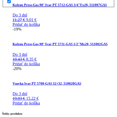
Koleno Press-Gas 90° Ivar PT 5712-GAS 3/4″Fx20, 511007GAS
Do 3 dní
Pôvodná
Aktuálna
11.27
€
9.01
€
cena
cena
Pridať do košíka
bola:
je:
-19%
11.27 €.
9.01 €.
Koleno Press-Gas 90° Ivar PT 5711-GAS 1/2″Mx20, 511002GAS
Do 3 dní
Pôvodná
Aktuálna
10.43
€
8.35
€
cena
cena
Pridať do košíka
bola:
je:
-20%
10.43 €.
8.35 €.
Vsuvka Ivar PT 5700-GAS 32×32, 510020GAS
Do 3 dní
Pôvodná
Aktuálna
19.03
€
15.22
€
cena
cena
Pridať do košíka
bola:
je:
19.03 €.
15.22 €.
Štítky produktu