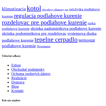
kotol
klimatizacia
prichytka podlahove
obvodovy dilatacny pas
regulacia podlahove kurenie
kurenie
rozdelovac pre podlahove kurenie
rurka
skrinka nadomietkova podlahove kurenie
podlahove kurenie
skrinka podomietkova pre rozdelovac
systemova doska
tepelne cerpadlo
termostat
podlahove kurenie
podlahove kurenie
Viessmann
Užitočné odkazy
Eshop
Obchodné podmienky
Ochrana osobných údajov
Realizácie
Doprava
Blog
Kontakt
Kde nás nájdete