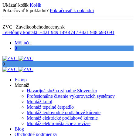
Ukázať košík
Košík
Pokračovať k pokladni?
Pokračovať k pokladni
ZVC | Zavelkoobchodneceny.sk
Telefónny kontakt: +421 949 149 474 / +421 948 693 691
Môj účet
0
0
Eshop
Montáž
Havarijná služba západné Slovensko
Profesionálne čistenie vykurovacích systémov
Montáž kotol
Montáž tepelné čerpadlo
Montáž teplovodné podlahové kúrenie
Montáž elektrické podlahové kúrenie
Montáž elektroinštalácie a revízie
Blog
Obchodné podmienky