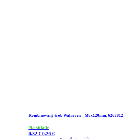
Kombinovaný šrób Walraven – M8x120mm, 6263812
Na sklade
Pôvodná
Aktuálna
0.32
€
0.26
€
cena
cena