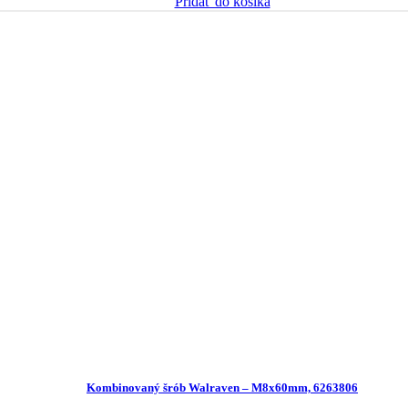
Pridať do košíka
bola:
je:
0.32 €.
0.26 €.
Kombinovaný šrób Walraven – M8x60mm, 6263806