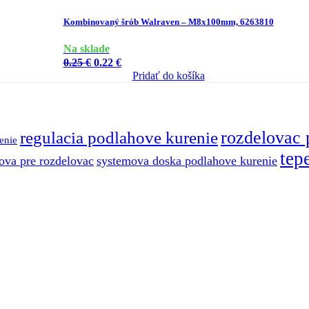
Kombinovaný šrób Walraven – M8x100mm, 6263810
Na sklade
Pôvodná
Aktuálna
0.25
€
0.22
€
cena
cena
Pridať do košíka
bola:
je:
0.25 €.
0.22 €.
regulacia podlahove kurenie
rozdelovac 
enie
tep
ova pre rozdelovac
systemova doska podlahove kurenie