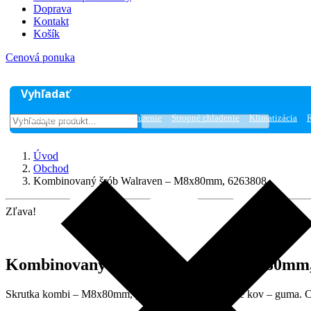
Doprava
Kontakt
Košík
Cenová ponuka
Vyhľadať
Výhodný nákup
Podlahové kúrenie
Stropné chladenie
Klimatizácia
Úvod
Obchod
Kombinovaný šrób Walraven – M8x80mm, 6263808
Zľava!
Kombinovaný šrób Walraven – M8x80mm,
Skrutka kombi – M8x80mm, príslušenstvo ku objímke kov – guma. C