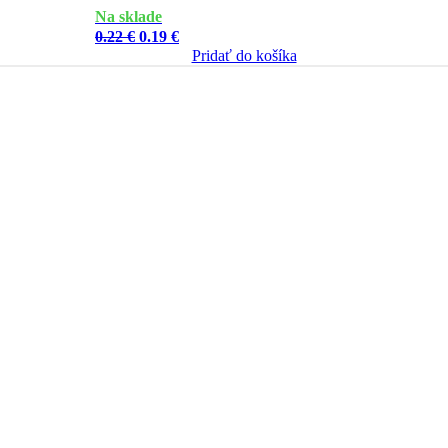
Na sklade
Pôvodná
Aktuálna
0.22
€
0.19
€
cena
cena
Pridať do košíka
bola:
je:
0.22 €.
0.19 €.