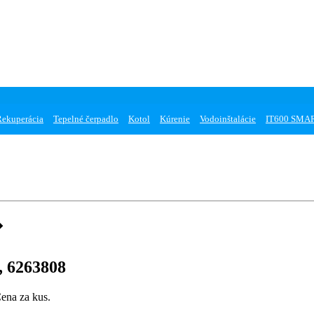
Rekuperácia
Tepelné čerpadlo
Kotol
Kúrenie
Vodoinštalácie
IT600 SMA
 6263808
ena za kus.