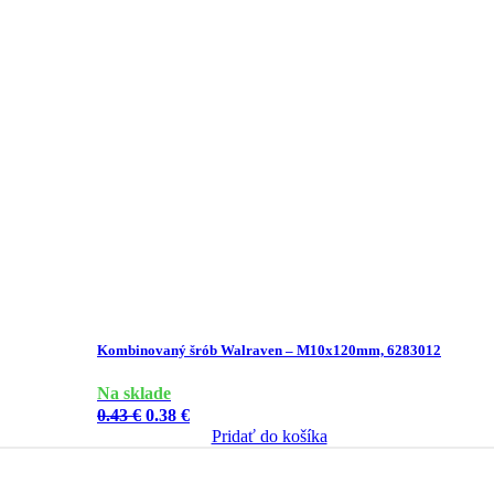
Kombinovaný šrób Walraven – M10x120mm, 6283012
Na sklade
Pôvodná
Aktuálna
0.43
€
0.38
€
cena
cena
Pridať do košíka
bola:
je:
0.43 €.
0.38 €.