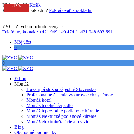
Ukázať košík
Košík
-18%
-13%
-12%
-11%
Pokračovať k pokladni?
Pokračovať k pokladni
ZVC | Zavelkoobchodneceny.sk
Telefónny kontakt: +421 949 149 474 / +421 948 693 691
Môj účet
0
0
Eshop
Montáž
Havarijná služba západné Slovensko
Profesionálne čistenie vykurovacích systémov
Montáž kotol
Montáž tepelné čerpadlo
Montáž teplovodné podlahové kúrenie
Montáž elektrické podlahové kúrenie
Montáž elektroinštalácie a revízie
Blog
Obchodné podmienky