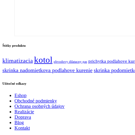
Štítky produktu
kotol
klimatizacia
prichytka podlahove kur
obvodovy dilatacny pas
skrinka nadomietkova podlahove kurenie
skrinka podomietk
Užitočné odkazy
Eshop
Obchodné podmienky
Ochrana osobných údajov
Realizácie
Doprava
Blog
Kontakt