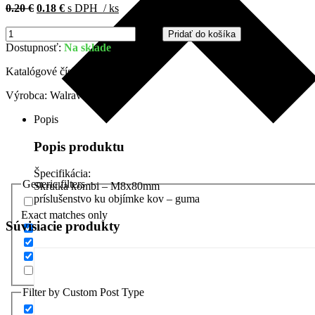
Pôvodná
Aktuálna
0.20
€
0.18
€
s DPH
/ ks
cena
cena
bola:
je:
množstvo
ks
Pridať do košíka
0.20 €.
0.18 €.
Kombinovaný
Dostupnosť:
Na sklade
šrób
Walraven
Katalógové číslo:
6263808
-
M8x80mm,
Výrobca:
Walraven
6263808
Popis
Popis produktu
Špecifikácia:
Generic filters
Skrutka kombi – M8x80mm
príslušenstvo ku objímke kov – guma
Exact matches only
Súvisiacie produkty
Filter by Custom Post Type