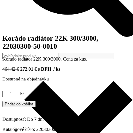
Korádo radiátor 22K 300/3000,
22030300-50-0010
Korádo radiátor 22K 300/3000. Cena za kus.
Pôvodná
Aktuálna
464.42
€
272.01
€
s DPH
/ ks
cena
cena
Dostupné na objednávku
bola:
je:
464.42 €.
272.01 €.
množstvo
ks
Korádo
radiátor
Pridať do košíka
22K
300/3000,
Dostupnosť:
Do 7 dní
22030300-
50-
Katalógové číslo:
22030300-50-0010
0010