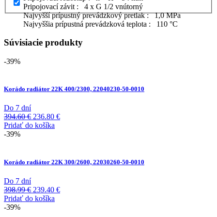
Pripojovací závit : 4 x G 1/2 vnútorný
Najvyšší prípustný prevádzkový pretlak : 1,0 MPa
Najvyššia prípustná prevádzková teplota : 110 °C
Súvisiacie produkty
-39%
Korádo radiátor 22K 400/2300, 22040230-50-0010
Do 7 dní
Pôvodná
Aktuálna
394.60
€
236.80
€
cena
cena
Pridať do košíka
bola:
je:
-39%
394.60 €.
236.80 €.
Korádo radiátor 22K 300/2600, 22030260-50-0010
Do 7 dní
Pôvodná
Aktuálna
398.99
€
239.40
€
cena
cena
Pridať do košíka
bola:
je:
-39%
398.99 €.
239.40 €.