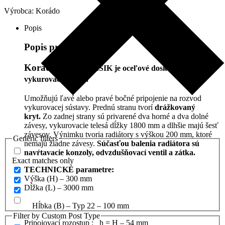
Výrobca:
Korádo
Popis
Popis produktu
Korádo
Radik KLASIK
je
oceľové doskové
vykurovacie teleso.
Umožňujú ľavé alebo pravé bočné pripojenie na rozvod
vykurovacej sústavy. Prednú stranu tvorí
drážkovaný
kryt.
Zo zadnej strany sú privarené dva horné a dva dolné
závesy, vykurovacie telesá dĺžky 1800 mm a dlhšie majú šesť
závesov. Výnimku tvoria radiátory s výškou 200 mm, ktoré
Generic filters
nemajú žiadne závesy.
Súčasťou balenia radiátora sú
navŕtavacie konzoly, odvzdušňovací ventil a zátka.
Exact matches only
TECHNICKÉ parametre:
Výška (H) – 300 mm
Dĺžka (L) – 3000 mm
Hĺbka (B) – Typ 22 – 100 mm
Filter by Custom Post Type
Pripojovací rozostup : h = H – 54 mm