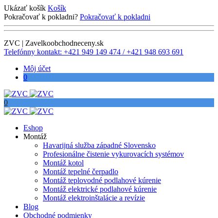
Ukázať košík
Košík
Pokračovať k pokladni?
Pokračovať k pokladni
ZVC | Zavelkoobchodneceny.sk
Telefónny kontakt: +421 949 149 474 / +421 948 693 691
Môj účet
0
0
Eshop
Montáž
Havarijná služba západné Slovensko
Profesionálne čistenie vykurovacích systémov
Montáž kotol
Montáž tepelné čerpadlo
Montáž teplovodné podlahové kúrenie
Montáž elektrické podlahové kúrenie
Montáž elektroinštalácie a revízie
Blog
Obchodné podmienky