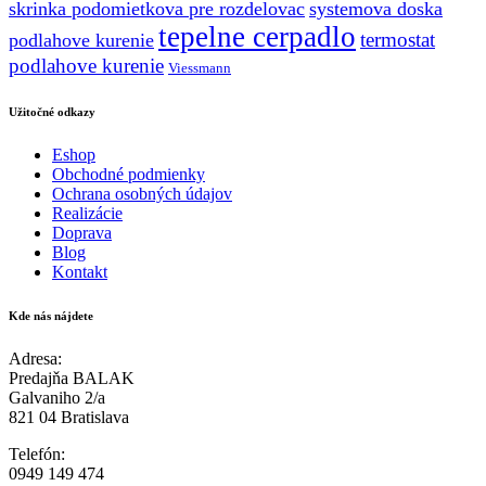
skrinka podomietkova pre rozdelovac
systemova doska
tepelne cerpadlo
termostat
podlahove kurenie
podlahove kurenie
Viessmann
Užitočné odkazy
Eshop
Obchodné podmienky
Ochrana osobných údajov
Realizácie
Doprava
Blog
Kontakt
Kde nás nájdete
Adresa:
Predajňa BALAK
Galvaniho 2/a
821 04 Bratislava
Telefón:
0949 149 474