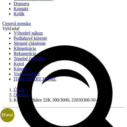
Doprava
Kontakt
Košík
Cenová ponuka
Vyhľadať
Výhodný nákup
Podlahové kúrenie
Stropné chladenie
Klimatizácia
Rekuperácia
Tepelné čerpadlo
Kotol
Kúrenie
Vodoinštalácie
IT600 SMART HOME
Úvod
Obchod
Korádo radiátor 22K 300/3000, 22030300-50-0010
Zľava!