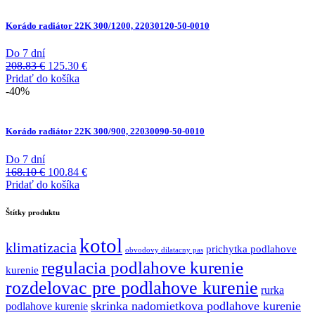
Korádo radiátor 22K 300/1200, 22030120-50-0010
Do 7 dní
Pôvodná
Aktuálna
208.83
€
125.30
€
cena
cena
Pridať do košíka
bola:
je:
-40%
208.83 €.
125.30 €.
Korádo radiátor 22K 300/900, 22030090-50-0010
Do 7 dní
Pôvodná
Aktuálna
168.10
€
100.84
€
cena
cena
Pridať do košíka
bola:
je:
168.10 €.
100.84 €.
Štítky produktu
kotol
klimatizacia
prichytka podlahove
obvodovy dilatacny pas
regulacia podlahove kurenie
kurenie
rozdelovac pre podlahove kurenie
rurka
skrinka nadomietkova podlahove kurenie
podlahove kurenie