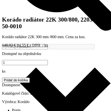
Korádo radiátor 22K 300/800, 22030080-
50-0010
Korádo radiátor 22K 300 mm /800 mm. Cena za kus.
Pôvodná
Aktuálna
140.92
€
84.55
€
s DPH
/ ks
cena
cena
Dostupné na objednávku
bola:
je:
140.92 €.
84.55 €.
množstvo
Korádo
radiátor
ks
22K
300/800,
Pridať do košíka
22030080-
Dostupnosť:
Do 7 dní
50-
0010
Katalógové číslo:
22030080-50-0010
Výrobca:
Korádo
Popis