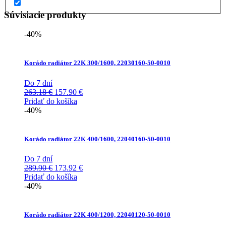
Súvisiacie produkty
-40%
Korádo radiátor 22K 300/1600, 22030160-50-0010
Do 7 dní
Pôvodná
Aktuálna
263.18
€
157.90
€
cena
cena
Pridať do košíka
bola:
je:
-40%
263.18 €.
157.90 €.
Korádo radiátor 22K 400/1600, 22040160-50-0010
Do 7 dní
Pôvodná
Aktuálna
289.90
€
173.92
€
cena
cena
Pridať do košíka
bola:
je:
-40%
289.90 €.
173.92 €.
Korádo radiátor 22K 400/1200, 22040120-50-0010