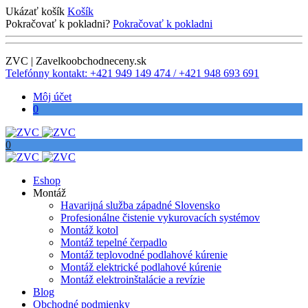
Ukázať košík
Košík
Pokračovať k pokladni?
Pokračovať k pokladni
ZVC | Zavelkoobchodneceny.sk
Telefónny kontakt: +421 949 149 474 / +421 948 693 691
Môj účet
0
0
Eshop
Montáž
Havarijná služba západné Slovensko
Profesionálne čistenie vykurovacích systémov
Montáž kotol
Montáž tepelné čerpadlo
Montáž teplovodné podlahové kúrenie
Montáž elektrické podlahové kúrenie
Montáž elektroinštalácie a revízie
Blog
Obchodné podmienky