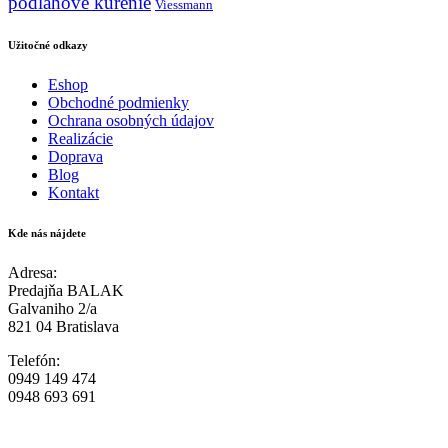
podlahove kurenie
Viessmann
Užitočné odkazy
Eshop
Obchodné podmienky
Ochrana osobných údajov
Realizácie
Doprava
Blog
Kontakt
Kde nás nájdete
Adresa:
Predajňa BALAK
Galvaniho 2/a
821 04 Bratislava
Telefón:
0949 149 474
0948 693 691