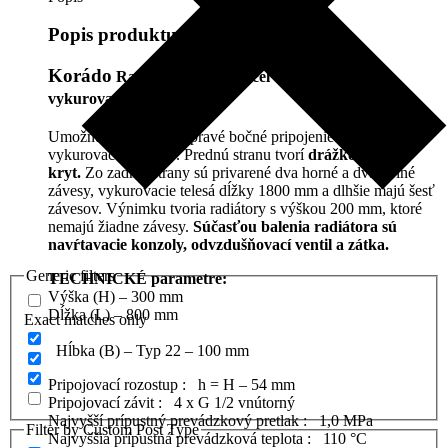
Popis produktu
Korádo
Radik KLASIK
je
oceľové doskové
vykurovacie teleso.
Umožňujú ľavé alebo pravé bočné pripojenie na rozvod
vykurovacej sústavy. Prednú stranu tvorí
drážkovaný
kryt.
Zo zadnej strany sú privarené dva horné a dva dolné
závesy, vykurovacie telesá dĺžky 1800 mm a dlhšie majú šesť
závesov. Výnimku tvoria radiátory s výškou 200 mm, ktoré
nemajú žiadne závesy.
Súčasťou balenia radiátora sú
navŕtavacie konzoly, odvzdušňovací ventil a zátka.
Generic filters
TECHNICKÉ parametre:
Výška (H) – 300 mm
Dĺžka (L) – 800 mm
Exact matches only
Hĺbka (B) – Typ 22 – 100 mm
Pripojovací rozostup : h = H – 54 mm
Pripojovací závit : 4 x G 1/2 vnútorný
Najvyšší prípustný prevádzkový pretlak : 1,0 MPa
Filter by Custom Post Type
Najvyššia prípustná prevádzková teplota : 110 °C