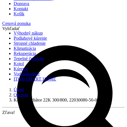
Doprava
Kontakt
Košík
Cenová ponuka
Vyhľadať
Výhodný nákup
Podlahové kúrenie
Stropné chladenie
Klimatizácia
Rekuperácia
Tepelné čerpadlo
Kotol
Kúrenie
Vodoinštalácie
IT600 SMART HOME
Úvod
Obchod
Korádo radiátor 22K 300/800, 22030080-50-0010
Zľava!