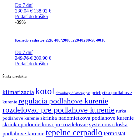
Do 7 dní
Pôvodná
Aktuálna
230.04
€
138.02
€
cena
cena
Pridať do košíka
bola:
je:
-39%
230.04 €.
138.02 €.
Korádo radiátor 22K 400/2000, 22040200-50-0010
Do 7 dní
Pôvodná
Aktuálna
349.76
€
209.90
€
cena
cena
Pridať do košíka
bola:
je:
349.76 €.
209.90 €.
Štítky produktu
kotol
klimatizacia
prichytka podlahove
obvodovy dilatacny pas
regulacia podlahove kurenie
kurenie
rozdelovac pre podlahove kurenie
rurka
skrinka nadomietkova podlahove kurenie
podlahove kurenie
skrinka podomietkova pre rozdelovac
systemova doska
tepelne cerpadlo
termostat
podlahove kurenie