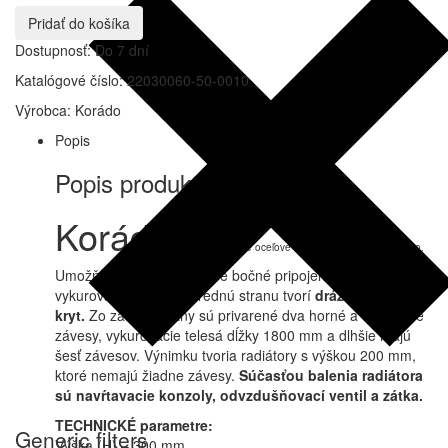
22K
Pridať do košíka
300/600,
Dostupnosť:
Do 7 dní
22030060-
50-
Katalógové číslo:
22030060-50-0010
0010
Výrobca:
Korádo
Popis
Popis produktu
Korádo
Radik KLASIK
je
oceľové doskové vykurovacie teleso.
Umožňujú ľavé alebo pravé bočné pripojenie na rozvod
vykurovacej sústavy. Prednú stranu tvorí
drážkovaný
kryt.
Zo zadnej strany sú privarené dva horné a dva dolné
závesy, vykurovacie telesá dĺžky 1800 mm a dlhšie majú
šesť závesov. Výnimku tvoria radiátory s výškou 200 mm,
ktoré nemajú žiadne závesy.
Súčasťou balenia radiátora
sú navŕtavacie konzoly, odvzdušňovací ventil a zátka.
TECHNICKÉ parametre:
Generic filters
Výška (H) – 300 mm