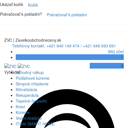
Ukázať košík
Košík
Pokračovať k pokladni?
Pokračovať k pokladni
ZVC | Zavelkoobchodneceny.sk
Telefónny kontakt: +421 949 149 474 / +421 948 693 691
Môj účet
0
0
Vyhľadať
Výhodný nákup
Podlahové kúrenie
Stropné chladenie
Klimatizácia
Rekuperácia
Tepelné čerpadlo
Kotol
Kúrenie
Vodoinštalácie
IT600 SMART HOME