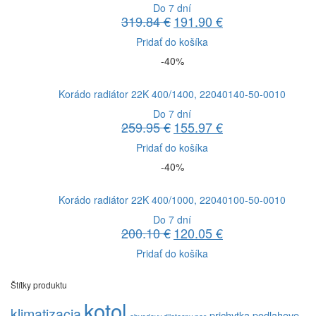
Do 7 dní
319.84
€
191.90
€
Pôvodná
Aktuálna
cena
cena
Pridať do košíka
bola:
je:
-40%
319.84 €.
191.90 €.
Korádo radiátor 22K 400/1400, 22040140-50-0010
Do 7 dní
259.95
€
155.97
€
Pôvodná
Aktuálna
cena
cena
Pridať do košíka
bola:
je:
-40%
259.95 €.
155.97 €.
Korádo radiátor 22K 400/1000, 22040100-50-0010
Do 7 dní
200.10
€
120.05
€
Pôvodná
Aktuálna
cena
cena
Pridať do košíka
bola:
je:
200.10 €.
120.05 €.
Štítky produktu
kotol
klimatizacia
prichytka podlahove