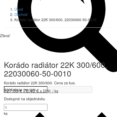
Úvod
Obchod
Korádo radiátor 22K 300/600, 22030060-50-0010
Zľava!
Korádo radiátor 22K 300/600,
22030060-50-0010
Korádo radiátor 22K 300/600. Cena za kus.
127.33
€
76.40
€
Pôvodná
Aktuálna
s DPH
/ ks
cena
cena
Dostupné na objednávku
bola:
je:
127.33 €.
76.40 €.
množstvo
Korádo
ks
radiátor