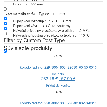
Dĺžka (L) – 600 mm
Hĺbka (B) – Typ 22 – 100 mm
Exact matches only
Pripojovací rozostup : h = H – 54 mm
Pripojovací závit : 4 x G 1/2 vnútorný
Najvyšší prípustný prevádzkový pretlak : 1,0 MPa
Najvyššia prípustná prevádzková teplota : 110 °C
Filter by Custom Post Type
Súvisiacie produkty
-40%
Korádo radiátor 22K 300/1600, 22030160-50-0010
Do 7 dní
263.18
€
157.90
€
Pôvodná
Aktuálna
cena
cena
Pridať do košíka
bola:
je:
-40%
263.18 €.
157.90 €.
Korádo radiátor 22K 400/1800, 22040180-50-0010