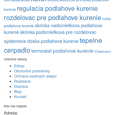
obvodovy dilatacny pas
regulacia podlahove kurenie
kurenie
rozdelovac pre podlahove kurenie
rurka
skrinka nadomietkova podlahove
podlahove kurenie
kurenie
skrinka podomietkova pre rozdelovac
tepelne
systemova doska podlahove kurenie
cerpadlo
termostat podlahove kurenie
Viessmann
Užitočné odkazy
Eshop
Obchodné podmienky
Ochrana osobných údajov
Realizácie
Doprava
Blog
Kontakt
Kde nás nájdete
Adresa: