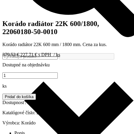
Korádo radiátor 22K 600/1800,
22060180-50-0010
Korádo radiátor 22K 600 mm / 1800 mm. Cena za kus.
Pôvodná
Aktuálna
379.52
€
227.71
€
s DPH
/ ks
cena
cena
Dostupné na objednávku
bola:
je:
379.52 €.
227.71 €.
množstvo
Korádo
radiátor
ks
22K
600/1800,
Pridať do košíka
22060180-
Dostupnosť:
Do 7 dní
50-
0010
Katalógové číslo:
22060180-50-0010
Výrobca:
Korádo
Popis