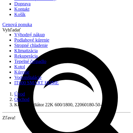
Doprava
Kontakt
Košík
Cenová ponuka
Vyhľadať
Výhodný nákup
Podlahové kúrenie
Stropné chladenie
Klimatizácia
Rekuperácia
Tepelné čerpadlo
Kotol
Kúrenie
Vodoinštalácie
IT600 SMART HOME
Úvod
Obchod
Korádo radiátor 22K 600/1800, 22060180-50-0010
Zľava!