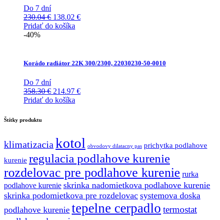
Do 7 dní
Pôvodná
Aktuálna
230.04
€
138.02
€
cena
cena
Pridať do košíka
bola:
je:
-40%
230.04 €.
138.02 €.
Korádo radiátor 22K 300/2300, 22030230-50-0010
Do 7 dní
Pôvodná
Aktuálna
358.30
€
214.97
€
cena
cena
Pridať do košíka
bola:
je:
358.30 €.
214.97 €.
Štítky produktu
kotol
klimatizacia
prichytka podlahove
obvodovy dilatacny pas
regulacia podlahove kurenie
kurenie
rozdelovac pre podlahove kurenie
rurka
skrinka nadomietkova podlahove kurenie
podlahove kurenie
skrinka podomietkova pre rozdelovac
systemova doska
tepelne cerpadlo
termostat
podlahove kurenie