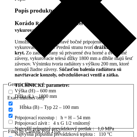
Popis produktu
Korádo
Radik KLASIK
je
oceľové doskové
vykurovacie teleso.
Umožňujú ľavé alebo pravé bočné pripojenie na rozvod
vykurovacej sústavy. Prednú stranu tvorí
drážkovaný
kryt.
Zo zadnej strany sú privarené dva horné a dva dolné
závesy, vykurovacie telesá dĺžky 1800 mm a dlhšie majú šesť
závesov. Výnimku tvoria radiátory s výškou 200 mm, ktoré
nemajú žiadne závesy.
Súčasťou balenia radiátora sú
navŕtavacie konzoly, odvzdušňovací ventil a zátka.
Generic filters
TECHNICKÉ parametre:
Výška (H) – 600 mm
Dĺžka (L) – 1800 mm
Exact matches only
Hĺbka (B) – Typ 22 – 100 mm
Pripojovací rozostup : h = H – 54 mm
Pripojovací závit : 4 x G 1/2 vnútorný
Najvyšší prípustný prevádzkový pretlak : 1,0 MPa
Filter by Custom Post Type
Najvyššia prípustná prevádzková teplota : 110 °C