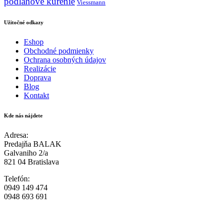
podlahove kurenie
Viessmann
Užitočné odkazy
Eshop
Obchodné podmienky
Ochrana osobných údajov
Realizácie
Doprava
Blog
Kontakt
Kde nás nájdete
Adresa:
Predajňa BALAK
Galvaniho 2/a
821 04 Bratislava
Telefón:
0949 149 474
0948 693 691