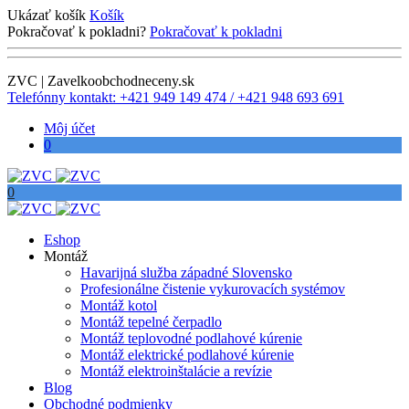
Ukázať košík
Košík
Pokračovať k pokladni?
Pokračovať k pokladni
ZVC | Zavelkoobchodneceny.sk
Telefónny kontakt: +421 949 149 474 / +421 948 693 691
Môj účet
0
0
Eshop
Montáž
Havarijná služba západné Slovensko
Profesionálne čistenie vykurovacích systémov
Montáž kotol
Montáž tepelné čerpadlo
Montáž teplovodné podlahové kúrenie
Montáž elektrické podlahové kúrenie
Montáž elektroinštalácie a revízie
Blog
Obchodné podmienky