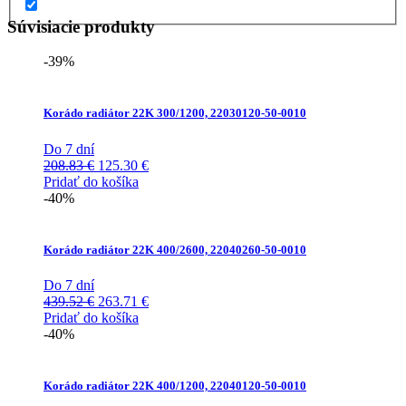
Súvisiacie produkty
-39%
Korádo radiátor 22K 300/1200, 22030120-50-0010
Do 7 dní
Pôvodná
Aktuálna
208.83
€
125.30
€
cena
cena
Pridať do košíka
bola:
je:
-40%
208.83 €.
125.30 €.
Korádo radiátor 22K 400/2600, 22040260-50-0010
Do 7 dní
Pôvodná
Aktuálna
439.52
€
263.71
€
cena
cena
Pridať do košíka
bola:
je:
-40%
439.52 €.
263.71 €.
Korádo radiátor 22K 400/1200, 22040120-50-0010