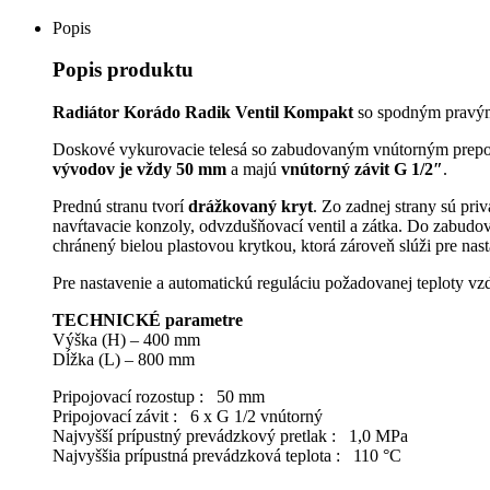
Popis
Popis produktu
Radiátor Korádo Radik Ventil Kompakt
so spodným pravým
Doskové vykurovacie telesá so zabudovaným vnútorným prepoj
vývodov je vždy 50 mm
a majú
vnútorný závit G 1/2″
.
Prednú stranu tvorí
drážkovaný kryt
. Zo zadnej strany sú pri
navŕtavacie konzoly, odvzdušňovací ventil a zátka. Do zabudo
chránený bielou plastovou krytkou, ktorá zároveň slúži pre nast
Pre nastavenie a automatickú reguláciu požadovanej teploty vz
TECHNICKÉ parametre
Výška (H) – 400 mm
Dĺžka (L) – 800 
Pripojovací rozostup : 50 mm
Pripojovací závit : 6 x G 1/2 vnútorný
Najvyšší prípustný prevádzkový pretlak : 1,0 MPa
Najvyššia prípustná prevádzková teplota : 110 °C