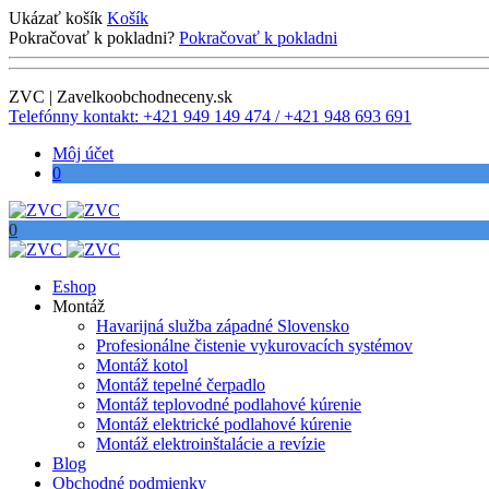
Ukázať košík
Košík
Pokračovať k pokladni?
Pokračovať k pokladni
ZVC | Zavelkoobchodneceny.sk
Telefónny kontakt: +421 949 149 474 / +421 948 693 691
Môj účet
0
0
Eshop
Montáž
Havarijná služba západné Slovensko
Profesionálne čistenie vykurovacích systémov
Montáž kotol
Montáž tepelné čerpadlo
Montáž teplovodné podlahové kúrenie
Montáž elektrické podlahové kúrenie
Montáž elektroinštalácie a revízie
Blog
Obchodné podmienky