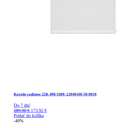
Korádo radiátor 22K 400/1600, 22040160-50-0010
Do 7 dní
Pôvodná
Aktuálna
289.90
€
173.92
€
cena
cena
Pridať do košíka
bola:
je:
-40%
289.90 €.
173.92 €.