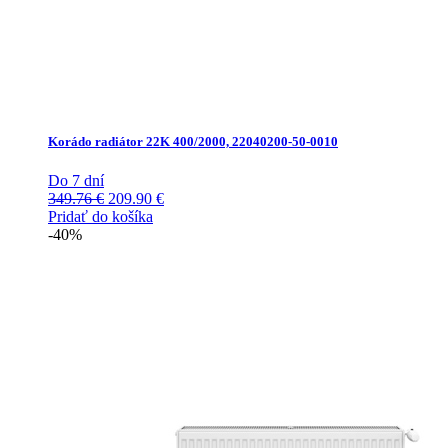
Korádo radiátor 22K 400/2000, 22040200-50-0010
Do 7 dní
Pôvodná
Aktuálna
349.76
€
209.90
€
cena
cena
Pridať do košíka
bola:
je:
-40%
349.76 €.
209.90 €.