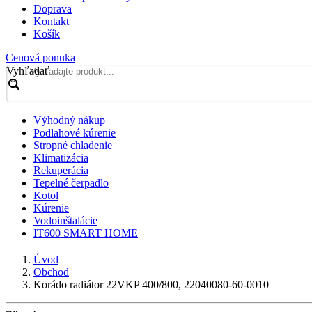
Doprava
Kontakt
Košík
Cenová ponuka
Vyhľadať
Výhodný nákup
Podlahové kúrenie
Stropné chladenie
Klimatizácia
Rekuperácia
Tepelné čerpadlo
Kotol
Kúrenie
Vodoinštalácie
IT600 SMART HOME
Úvod
Obchod
Korádo radiátor 22VKP 400/800, 22040080-60-0010