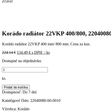
Zľava!
Korádo radiátor 22VKP 400/800, 2204008
Korádo radiátor 22VKP 400 mm/ 800 mm. Cena za kus.
Pôvodná
Aktuálna
224.14
€
134.49
€
s DPH
/ ks
cena
cena
Dostupné na objednávku
bola:
je:
224.14 €.
134.49 €.
množstvo
Korádo
radiátor
ks
22VKP
400/800,
Pridať do košíka
22040080-
Dostupnosť:
Do 7 dní
60-
0010
Katalógové číslo:
22040080-60-0010
Výrobca:
Korádo