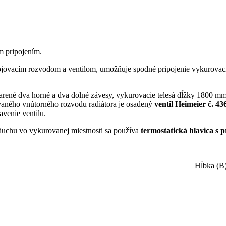
 pripojením.
ovacím rozvodom a ventilom, umožňuje spodné pripojenie vykurovacie
varené dva horné a dva dolné závesy, vykurovacie telesá dĺžky 1800 mm
vaného vnútorného rozvodu radiátora je osadený
ventil Heimeier č. 43
avenie ventilu.
duchu vo vykurovanej miestnosti sa používa
termostatická hlavica s 
mm Hĺbka (B) – 100