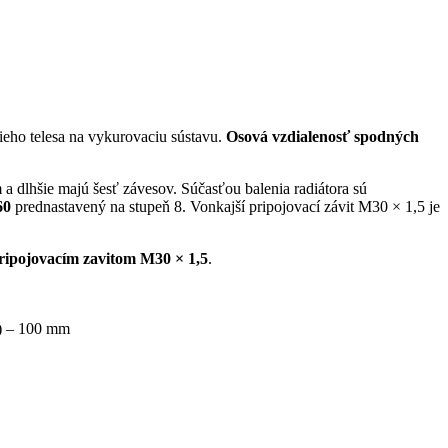
ho telesa na vykurovaciu sústavu.
Osová vzdialenosť spodných
 a dlhšie majú šesť závesov. Súčasťou balenia radiátora sú
60
prednastavený na stupeň 8. Vonkajší pripojovací závit M30 × 1,5 je
pripojovacím zavitom M30 × 1,5
.
 mm