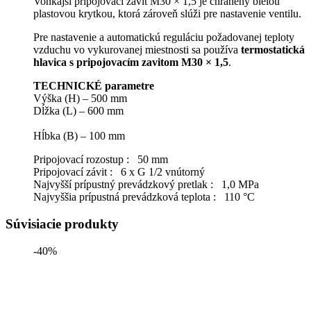
Vonkajší pripojovací závit M30 × 1,5 je chránený bielou
plastovou krytkou, ktorá zároveň slúži pre nastavenie ventilu.
Pre nastavenie a automatickú reguláciu požadovanej teploty
vzduchu vo vykurovanej miestnosti sa používa
termostatická
hlavica s pripojovacím zavitom M30 × 1,5
.
TECHNICKÉ parametre
Výška (H) – 500 mm
Dĺžka (L) – 600 mm
Hĺbka (B) – 100 mm
Pripojovací rozostup : 50 mm
Pripojovací závit : 6 x G 1/2 vnútorný
Najvyšší prípustný prevádzkový pretlak : 1,0 MPa
Najvyššia prípustná prevádzková teplota : 110 °C
Súvisiacie produkty
-40%