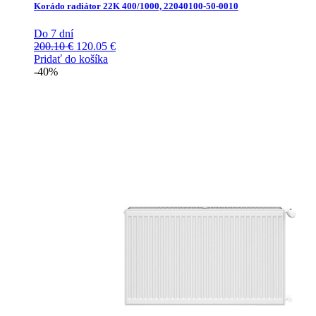
Korádo radiátor 22K 400/1000, 22040100-50-0010
Do 7 dní
Pôvodná
Aktuálna
200.10
€
120.05
€
cena
cena
Pridať do košíka
bola:
je:
-40%
200.10 €.
120.05 €.