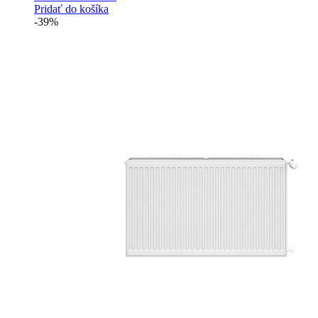
cena
cena
Pridať do košíka
bola:
je:
-39%
358.30 €.
214.97 €.