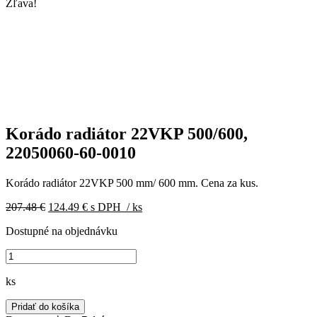
Zľava!
Korádo radiátor 22VKP 500/600,
22050060-60-0010
Korádo radiátor 22VKP 500 mm/ 600 mm. Cena za kus.
Pôvodná
Aktuálna
207.48
€
124.49
€
s DPH
/ ks
cena
cena
Dostupné na objednávku
bola:
je:
207.48 €.
124.49 €.
množstvo
Korádo
radiátor
ks
22VKP
500/600,
Pridať do košíka