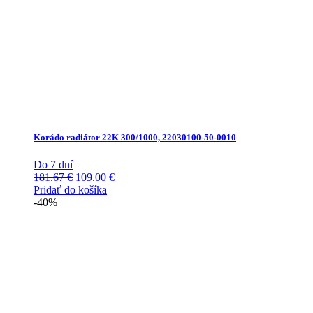
Korádo radiátor 22K 300/1000, 22030100-50-0010
Do 7 dní
Pôvodná
Aktuálna
181.67
€
109.00
€
cena
cena
Pridať do košíka
bola:
je:
-40%
181.67 €.
109.00 €.