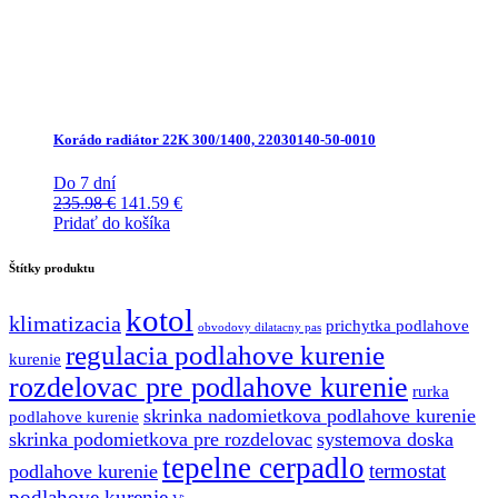
Korádo radiátor 22K 300/1400, 22030140-50-0010
Do 7 dní
Pôvodná
Aktuálna
235.98
€
141.59
€
cena
cena
Pridať do košíka
bola:
je:
235.98 €.
141.59 €.
Štítky produktu
kotol
klimatizacia
prichytka podlahove
obvodovy dilatacny pas
regulacia podlahove kurenie
kurenie
rozdelovac pre podlahove kurenie
rurka
skrinka nadomietkova podlahove kurenie
podlahove kurenie
skrinka podomietkova pre rozdelovac
systemova doska
tepelne cerpadlo
termostat
podlahove kurenie
podlahove kurenie