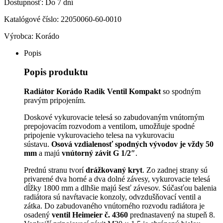
22050060-
Dostupnosť:
Do 7 dní
60-
0010
Katalógové číslo:
22050060-60-0010
Výrobca:
Korádo
Popis
Popis produktu
Radiátor Korádo Radik Ventil Kompakt
so spodným
pravým pripojením.
Doskové vykurovacie telesá so zabudovaným vnútorným
prepojovacím rozvodom a ventilom, umožňuje spodné
pripojenie vykurovacieho telesa na vykurovaciu
sústavu.
Osová vzdialenosť spodných vývodov je vždy 50
mm
a majú
vnútorný závit G 1/2″
.
Prednú stranu tvorí
drážkovaný kryt
. Zo zadnej strany sú
privarené dva horné a dva dolné závesy, vykurovacie telesá
dĺžky 1800 mm a dlhšie majú šesť závesov. Súčasťou balenia
radiátora sú navŕtavacie konzoly, odvzdušňovací ventil a
zátka. Do zabudovaného vnútorného rozvodu radiátora je
osadený
ventil Heimeier č. 4360
prednastavený na stupeň 8.