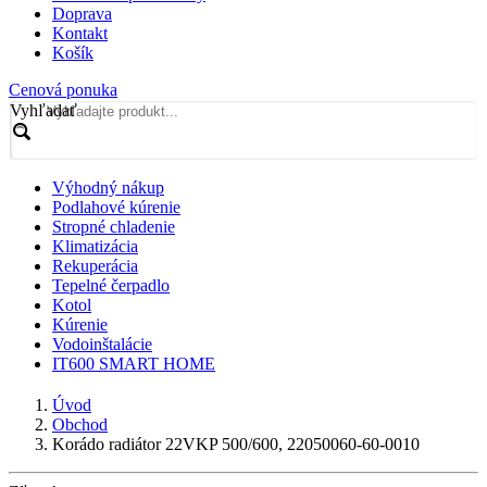
Doprava
Kontakt
Košík
Cenová ponuka
Vyhľadať
Výhodný nákup
Podlahové kúrenie
Stropné chladenie
Klimatizácia
Rekuperácia
Tepelné čerpadlo
Kotol
Kúrenie
Vodoinštalácie
IT600 SMART HOME
Úvod
Obchod
Korádo radiátor 22VKP 500/600, 22050060-60-0010