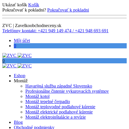
Ukázať košík
Košík
Pokračovať k pokladni?
Pokračovať k pokladni
ZVC | Zavelkoobchodneceny.sk
Telefónny kontakt: +421 949 149 474 / +421 948 693 691
Môj účet
0
0
Eshop
Montáž
Havarijná služba západné Slovensko
Profesionálne čistenie vykurovacích systémov
Montáž kotol
Montáž tepelné čerpadlo
Montáž teplovodné podlahové kúrenie
Montáž elektrické podlahové kúrenie
Montáž elektroinštalácie a revízie
Blog
Obchodné podmienky