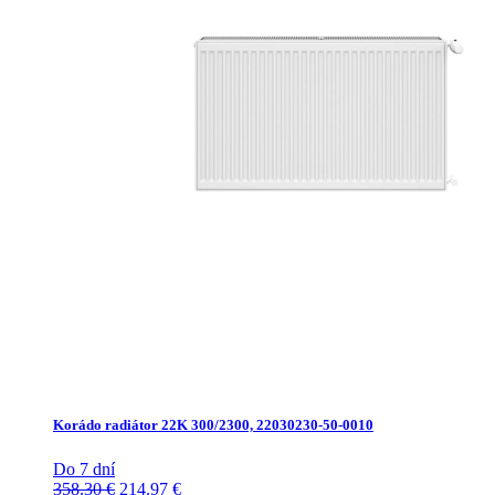
Korádo radiátor 22K 300/2300, 22030230-50-0010
Do 7 dní
Pôvodná
Aktuálna
358.30
€
214.97
€