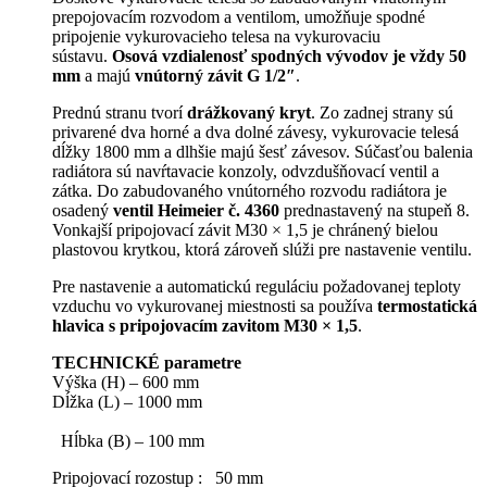
prepojovacím rozvodom a ventilom, umožňuje spodné
pripojenie vykurovacieho telesa na vykurovaciu
sústavu.
Osová vzdialenosť spodných vývodov je vždy 50
mm
a majú
vnútorný závit G 1/2″
.
Prednú stranu tvorí
drážkovaný kryt
. Zo zadnej strany sú
privarené dva horné a dva dolné závesy, vykurovacie telesá
dĺžky 1800 mm a dlhšie majú šesť závesov. Súčasťou balenia
radiátora sú navŕtavacie konzoly, odvzdušňovací ventil a
zátka. Do zabudovaného vnútorného rozvodu radiátora je
osadený
ventil Heimeier č. 4360
prednastavený na stupeň 8.
Vonkajší pripojovací závit M30 × 1,5 je chránený bielou
plastovou krytkou, ktorá zároveň slúži pre nastavenie ventilu.
Pre nastavenie a automatickú reguláciu požadovanej teploty
vzduchu vo vykurovanej miestnosti sa používa
termostatická
hlavica s pripojovacím zavitom M30 × 1,5
.
TECHNICKÉ parametre
Výška (H) – 600 mm
Dĺžka (L) – 1000 mm
Hĺbka (B) – 100 mm
Pripojovací rozostup : 50 mm