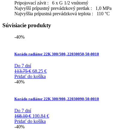
Pripojovací závit : 6 x G 1/2 vnútorný
Najvyšší prípustný prevádzkový pretlak : 1,0 MPa
Najvyššia prípustná prevádzková teplota : 110 °C
Súvisiacie produkty
-40%
Korádo radiátor 22K 300/500, 22030050-50-0010
Do 7 dní
Pôvodná
Aktuálna
113.75
€
68.25
€
cena
cena
Pridať do košíka
bola:
je:
-40%
113.75 €.
68.25 €.
Korádo radiátor 22K 300/900, 22030090-50-0010
Do 7 dní
Pôvodná
Aktuálna
168.10
€
100.84
€
cena
cena
Pridať do košíka
bola:
je:
-40%
168.10 €.
100.84 €.