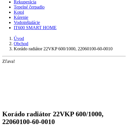
Rekuperácia
Tepelné čerpadlo
Kotol
Kúrenie
Vodoinštalácie
IT600 SMART HOME
Úvod
Obchod
Korádo radiátor 22VKP 600/1000, 22060100-60-0010
Zľava!
Korádo radiátor 22VKP 600/1000,
22060100-60-0010