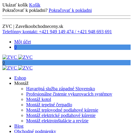
Ukázať košík
Košík
Pokračovať k pokladni?
Pokračovať k pokladni
ZVC | Zavelkoobchodneceny.sk
Telefónny kontakt: +421 949 149 474 / +421 948 693 691
Môj účet
0
0
Eshop
Montáž
Havarijná služba západné Slovensko
Profesionálne čistenie vykurovacích systémov
Montáž kotol
Montáž tepelné čerpadlo
Montáž teplovodné podlahové kúrenie
Montáž elektrické podlahové kúrenie
Montáž elektroinštalácie a revízie
Blog
Obchodné podmienky