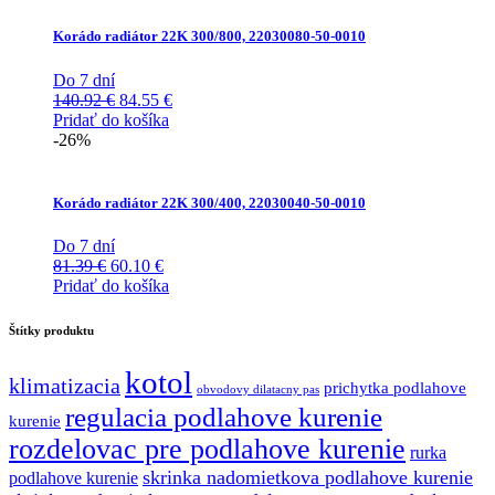
Korádo radiátor 22K 300/800, 22030080-50-0010
Do 7 dní
Pôvodná
Aktuálna
140.92
€
84.55
€
cena
cena
Pridať do košíka
bola:
je:
-26%
140.92 €.
84.55 €.
Korádo radiátor 22K 300/400, 22030040-50-0010
Do 7 dní
Pôvodná
Aktuálna
81.39
€
60.10
€
cena
cena
Pridať do košíka
bola:
je:
81.39 €.
60.10 €.
Štítky produktu
kotol
klimatizacia
prichytka podlahove
obvodovy dilatacny pas
regulacia podlahove kurenie
kurenie
rozdelovac pre podlahove kurenie
rurka
skrinka nadomietkova podlahove kurenie
podlahove kurenie