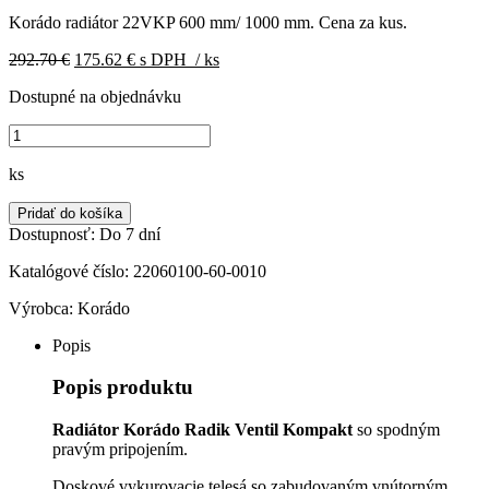
Korádo radiátor 22VKP 600 mm/ 1000 mm. Cena za kus.
Pôvodná
Aktuálna
292.70
€
175.62
€
s DPH
/ ks
cena
cena
Dostupné na objednávku
bola:
je:
292.70 €.
175.62 €.
množstvo
Korádo
radiátor
ks
22VKP
600/1000,
Pridať do košíka
22060100-
Dostupnosť:
Do 7 dní
60-
0010
Katalógové číslo:
22060100-60-0010
Výrobca:
Korádo
Popis
Popis produktu
Radiátor Korádo Radik Ventil Kompakt
so spodným
pravým pripojením.
Doskové vykurovacie telesá so zabudovaným vnútorným