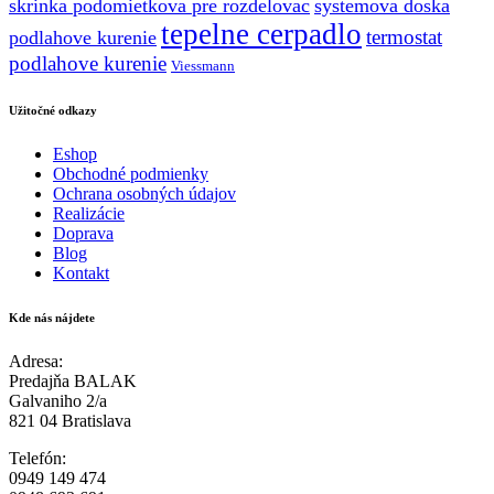
skrinka podomietkova pre rozdelovac
systemova doska
tepelne cerpadlo
termostat
podlahove kurenie
podlahove kurenie
Viessmann
Užitočné odkazy
Eshop
Obchodné podmienky
Ochrana osobných údajov
Realizácie
Doprava
Blog
Kontakt
Kde nás nájdete
Adresa:
Predajňa BALAK
Galvaniho 2/a
821 04 Bratislava
Telefón:
0949 149 474