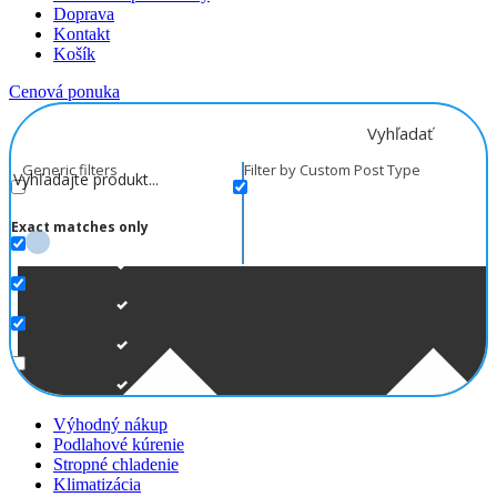
Doprava
Kontakt
Košík
Cenová ponuka
Vyhľadať
Generic filters
Filter by Custom Post Type
Exact matches only
Výhodný nákup
Podlahové kúrenie
Stropné chladenie
Klimatizácia