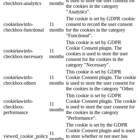
is used to store the user consent for
checkbox-analytics
months
the cookies in the category
"Analytics".
The cookie is set by GDPR cookie
cookielawinfo-
11
consent to record the user consent
checkbox-functional
months
for the cookies in the category
"Functional".
This cookie is set by GDPR
Cookie Consent plugin. The
cookielawinfo-
11
cookies is used to store the user
checkbox-necessary
months
consent for the cookies in the
category "Necessary".
This cookie is set by GDPR
cookielawinfo-
11
Cookie Consent plugin. The cookie
checkbox-others
months
is used to store the user consent for
the cookies in the category "Other.
This cookie is set by GDPR
cookielawinfo-
Cookie Consent plugin. The cookie
11
checkbox-
is used to store the user consent for
months
performance
the cookies in the category
"Performance".
The cookie is set by the GDPR
Cookie Consent plugin and is used
11
viewed_cookie_policy
to store whether or not user has
months