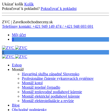
Ukázať košík
Košík
Pokračovať k pokladni?
Pokračovať k pokladni
ZVC | Zavelkoobchodneceny.sk
Telefónny kontakt: +421 949 149 474 / +421 948 693 691
Môj účet
0
0
Eshop
Montáž
Havarijná služba západné Slovensko
Profesionálne čistenie vykurovacích systémov
Montáž kotol
Montáž tepelné čerpadlo
Montáž teplovodné podlahové kúrenie
Montáž elektrické podlahové kúrenie
Montáž elektroinštalácie a revízie
Blog
Obchodné podmienky