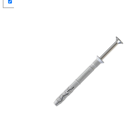
1.05 €.
0.73 €.