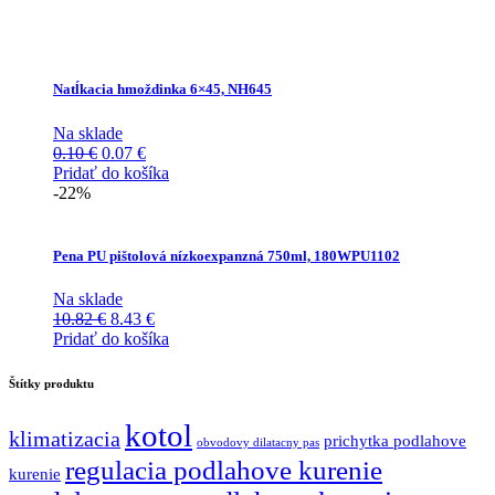
Natĺkacia hmoždinka 6×45, NH645
Na sklade
Pôvodná
Aktuálna
0.10
€
0.07
€
cena
cena
Pridať do košíka
bola:
je:
-22%
0.10 €.
0.07 €.
Pena PU pištolová nízkoexpanzná 750ml, 180WPU1102
Na sklade
Pôvodná
Aktuálna
10.82
€
8.43
€
cena
cena
Pridať do košíka
bola:
je:
10.82 €.
8.43 €.
Štítky produktu
kotol
klimatizacia
prichytka podlahove
obvodovy dilatacny pas
regulacia podlahove kurenie
kurenie