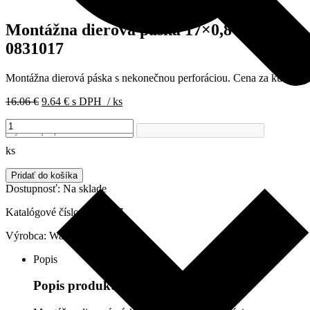
Montážna dierová páska 17×0,8 mm,
0831017
Montážna dierová páska s nekonečnou perforáciou. Cena za kus.
Pôvodná
Aktuálna
16.06
€
9.64
€
s DPH
/ ks
cena
cena
množstvo
bola:
je:
Montážna
16.06 €.
9.64 €.
dierová
ks
páska
17x0,8
Pridať do košíka
mm,
Dostupnosť:
Na sklade
0831017
Katalógové číslo:
0831017
Výrobca:
Walraven
Popis
Popis produktu