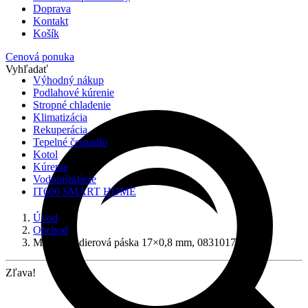
Doprava
Kontakt
Košík
Cenová ponuka
Vyhľadať
Výhodný nákup
Podlahové kúrenie
Stropné chladenie
Klimatizácia
Rekuperácia
Tepelné čerpadlo
Kotol
Kúrenie
Vodoinštalácie
IT600 SMART HOME
Úvod
Obchod
Montážna dierová páska 17×0,8 mm, 0831017
Zľava!