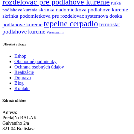
rozdelovac pre podlahove kurenie
rurka
skrinka nadomietkova podlahove kurenie
podlahove kurenie
skrinka podomietkova pre rozdelovac
systemova doska
tepelne cerpadlo
termostat
podlahove kurenie
podlahove kurenie
Viessmann
Užitočné odkazy
Eshop
Obchodné podmienky
Ochrana osobných údajov
Realizácie
Doprava
Blog
Kontakt
Kde nás nájdete
Adresa:
Predajňa BALAK
Galvaniho 2/a
821 04 Bratislava