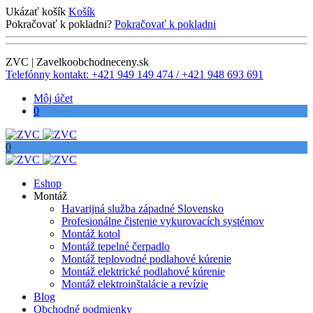
Ukázať košík
Košík
Pokračovať k pokladni?
Pokračovať k pokladni
ZVC | Zavelkoobchodneceny.sk
Telefónny kontakt: +421 949 149 474 / +421 948 693 691
Môj účet
0
0
Eshop
Montáž
Havarijná služba západné Slovensko
Profesionálne čistenie vykurovacích systémov
Montáž kotol
Montáž tepelné čerpadlo
Montáž teplovodné podlahové kúrenie
Montáž elektrické podlahové kúrenie
Montáž elektroinštalácie a revízie
Blog
Obchodné podmienky