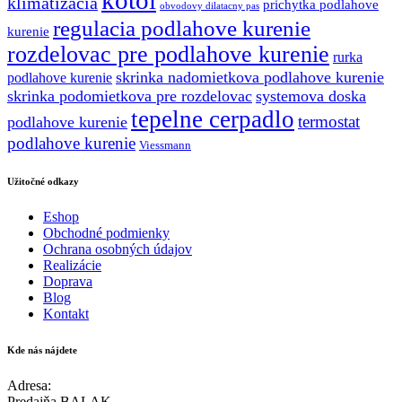
klimatizacia
prichytka podlahove
obvodovy dilatacny pas
regulacia podlahove kurenie
kurenie
rozdelovac pre podlahove kurenie
rurka
skrinka nadomietkova podlahove kurenie
podlahove kurenie
skrinka podomietkova pre rozdelovac
systemova doska
tepelne cerpadlo
termostat
podlahove kurenie
podlahove kurenie
Viessmann
Užitočné odkazy
Eshop
Obchodné podmienky
Ochrana osobných údajov
Realizácie
Doprava
Blog
Kontakt
Kde nás nájdete
Adresa:
Predajňa BALAK