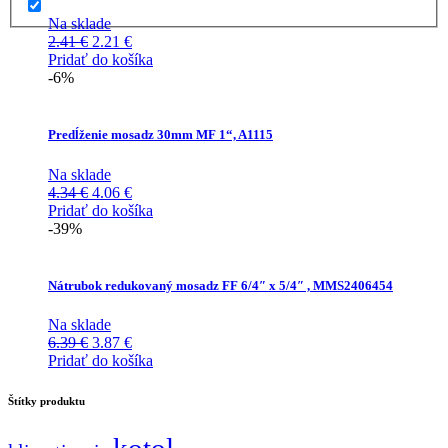
Na sklade
Pôvodná
Aktuálna
2.41
€
2.21
€
cena
cena
Pridať do košíka
bola:
je:
-6%
2.41 €.
2.21 €.
Predĺženie mosadz 30mm MF 1“, A1115
Na sklade
Pôvodná
Aktuálna
4.34
€
4.06
€
cena
cena
Pridať do košíka
bola:
je:
-39%
4.34 €.
4.06 €.
Nátrubok redukovaný mosadz FF 6/4″ x 5/4″ , MMS2406454
Na sklade
Pôvodná
Aktuálna
6.39
€
3.87
€
cena
cena
Pridať do košíka
bola:
je:
6.39 €.
3.87 €.
Štítky produktu
kotol