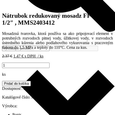
Nátrubok redukovaný mosadz FF 3/4″ x
1/2″ , MMS2403412
Mosadzná tvarovka, ktorá používa sa ako pripojovací element v
potrubných rozvodoch pitnej vody, úžitkovej vody, v rozvodoch
ústredného kúrenia alebo podlahového vykurovania s pracovným
tlakom do 1,5 MPa a teploty do 110°C. Cena za kus.
Pôvodná
Aktuálna
2.37
€
1.47
€
s DPH
/ ks
cena
cena
množstvo
bola:
je:
Nátrubok
2.37 €.
1.47 €.
redukovaný
ks
mosadz
FF
Pridať do košíka
3/4"
Dostupnosť:
Na sklade
x
1/2"
Katalógové číslo:
MMS2403412
,
Výrobca:
MMS2403412
Popis