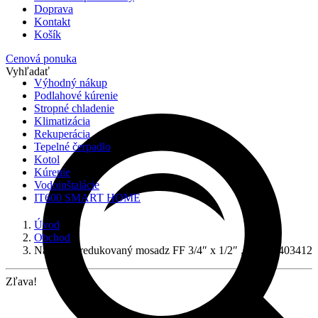
Doprava
Kontakt
Košík
Cenová ponuka
Vyhľadať
Výhodný nákup
Podlahové kúrenie
Stropné chladenie
Klimatizácia
Rekuperácia
Tepelné čerpadlo
Kotol
Kúrenie
Vodoinštalácie
IT600 SMART HOME
Úvod
Obchod
Nátrubok redukovaný mosadz FF 3/4″ x 1/2″ , MMS2403412
Zľava!