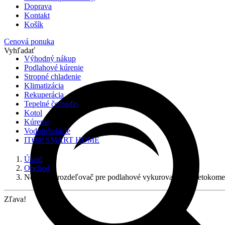
Doprava
Kontakt
Košík
Cenová ponuka
Vyhľadať
Výhodný nákup
Podlahové kúrenie
Stropné chladenie
Klimatizácia
Rekuperácia
Tepelné čerpadlo
Kotol
Kúrenie
Vodoinštalácie
IT600 SMART HOME
Úvod
Obchod
Nerezový rozdeľovač pre podlahové vykurovanie s prietoko
Zľava!