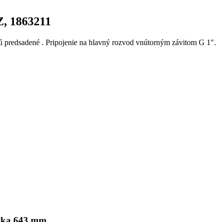
Z, 1863211
predsadené . Pripojenie na hlavný rozvod vnútorným závitom G 1″.
ĺžka
643
mm