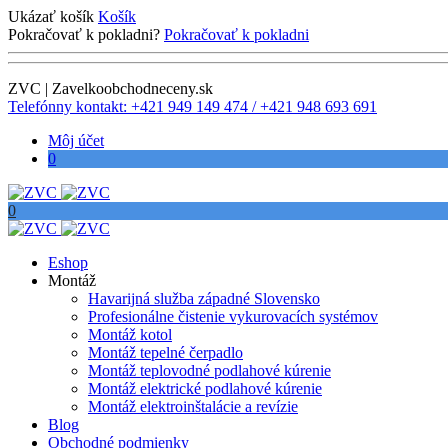
Ukázať košík
Košík
Pokračovať k pokladni?
Pokračovať k pokladni
ZVC | Zavelkoobchodneceny.sk
Telefónny kontakt: +421 949 149 474 / +421 948 693 691
Môj účet
0
0
Eshop
Montáž
Havarijná služba západné Slovensko
Profesionálne čistenie vykurovacích systémov
Montáž kotol
Montáž tepelné čerpadlo
Montáž teplovodné podlahové kúrenie
Montáž elektrické podlahové kúrenie
Montáž elektroinštalácie a revízie
Blog
Obchodné podmienky