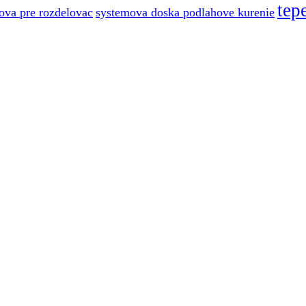
tep
ova pre rozdelovac
systemova doska podlahove kurenie