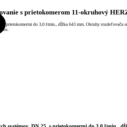
rovanie s prietokomerom 11-okruhový HER
s prietokomermi do 3,0 l/min., dĺžka
643
mm. Okruhy rozdeľovača sú 
 kus.
h systémov, DN 25, s prietokomermi do 3,0 l/min., d