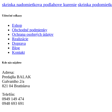
skrinka nadomietkova podlahove kurenie
skrinka podomietk
Užitočné odkazy
Eshop
Obchodné podmienky
Ochrana osobných údajov
Realizácie
Doprava
Blog
Kontakt
Kde nás nájdete
Adresa:
Predajňa BALAK
Galvaniho 2/a
821 04 Bratislava
Telefón:
0949 149 474
0948 693 691