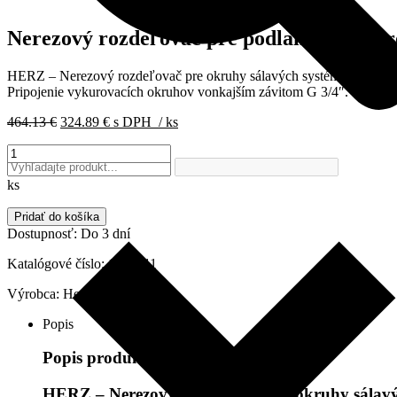
Nerezový rozdeľovač pre podlahové vyku
HERZ – Nerezový rozdeľovač pre okruhy sálavých systémov, DN 25, 
Pripojenie vykurovacích okruhov vonkajším závitom G 3/4″. Cena za
Pôvodná
Aktuálna
464.13
€
324.89
€
s DPH
/ ks
cena
cena
množstvo
bola:
je:
Nerezový
464.13 €.
324.89 €.
rozdeľovač
ks
pre
podlahové
Pridať do košíka
vykurovanie
Dostupnosť:
Do 3 dní
s
prietokomerom
Katalógové číslo:
1863211
11-
Výrobca:
Herz
okruhový
HERZ,
Popis
1863211
Popis produktu
HERZ – Nerezový rozdeľovač pre okruhy sálavýc