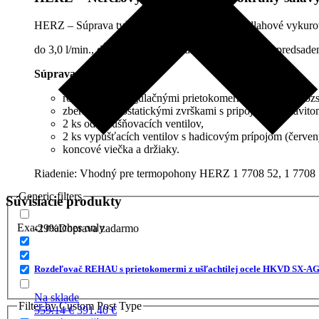
HERZ – Súprava tyčového rozdeľovača pre podlahové vykurov
do 3,0 l/min., dĺžka
643
mm.
Okruhy rozdeľovača sú predsade
Súprava obsahuje:
rozdeľovač s regulačnými prietokomermi (regulačný rozsa
zberač s termostatickými zvrškami s pripojovacím závit
2 ks odvzdušňovacích ventilov,
2 ks vypúšťacích ventilov s hadicovým prípojom (červe
koncové viečka a držiaky.
Riadenie: Vhodný pre termopohony HERZ 1 7708 52, 1 7708 5
Generic filters
Súvisiacie produkty
Exact matches only
-29%
Doprava zadarmo
Rozdeľovač REHAU s prietokomermi z ušľachtilej ocele HKVD SX-AG
Na sklade
Filter by Custom Post Type
Pôvodná
Aktuálna
559.14
€
391.40
€