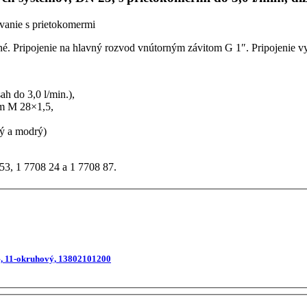
anie s prietokomermi
né.
Pripojenie na hlavný rozvod vnútorným závitom G 1″. Pripojenie 
h do 3,0 l/min.),
om M 28×1,5,
ný a modrý)
3, 1 7708 24 a 1 7708 87.
, 11-okruhový, 13802101200