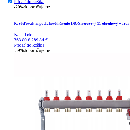
cena
cena
Pridať do košíka
bola:
je:
-20%
doporučujeme
559.14 €.
391.40 €.
Rozdeľovač na podlahové kúrenie INOX nerezový 11-okruhový + sada
Na sklade
Pôvodná
Aktuálna
363.80
€
289.84
€
cena
cena
Pridať do košíka
bola:
je:
-39%
doporučujeme
363.80 €.
289.84 €.