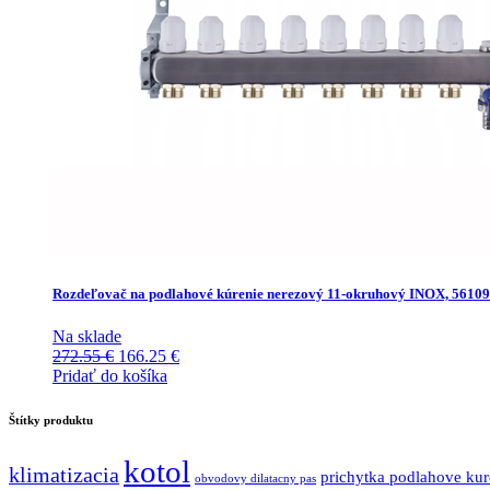
Rozdeľovač na podlahové kúrenie nerezový 11-okruhový INOX, 56109
Na sklade
Pôvodná
Aktuálna
272.55
€
166.25
€
cena
cena
Pridať do košíka
bola:
je:
272.55 €.
166.25 €.
Štítky produktu
kotol
klimatizacia
prichytka podlahove kur
obvodovy dilatacny pas