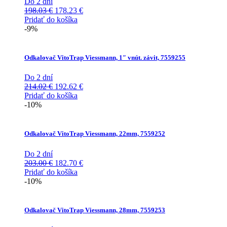
Do 2 dní
Pôvodná
Aktuálna
198.03
€
178.23
€
cena
cena
Pridať do košíka
bola:
je:
-9%
198.03 €.
178.23 €.
Odkalovač VitoTrap Viessmann, 1″ vnút. závit, 7559255
Do 2 dní
Pôvodná
Aktuálna
214.02
€
192.62
€
cena
cena
Pridať do košíka
bola:
je:
-10%
214.02 €.
192.62 €.
Odkalovač VitoTrap Viessmann, 22mm, 7559252
Do 2 dní
Pôvodná
Aktuálna
203.00
€
182.70
€
cena
cena
Pridať do košíka
bola:
je:
-10%
203.00 €.
182.70 €.
Odkalovač VitoTrap Viessmann, 28mm, 7559253