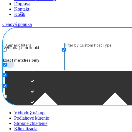
Doprava
Kontakt
Košík
Cenová ponuka
Generic filters
Filter by Custom Post Type
Exact matches only
Výhodný nákup
Podlahové kúrenie
Stropné chladenie
Klimatizácia