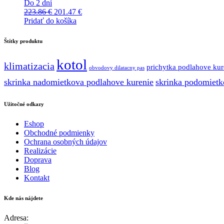
Do 2 dní
Pôvodná
Aktuálna
223.86
€
201.47
€
cena
cena
Pridať do košíka
bola:
je:
223.86 €.
201.47 €.
Štítky produktu
kotol
klimatizacia
prichytka podlahove kur
obvodovy dilatacny pas
skrinka nadomietkova podlahove kurenie
skrinka podomietk
Užitočné odkazy
Eshop
Obchodné podmienky
Ochrana osobných údajov
Realizácie
Doprava
Blog
Kontakt
Kde nás nájdete
Adresa: