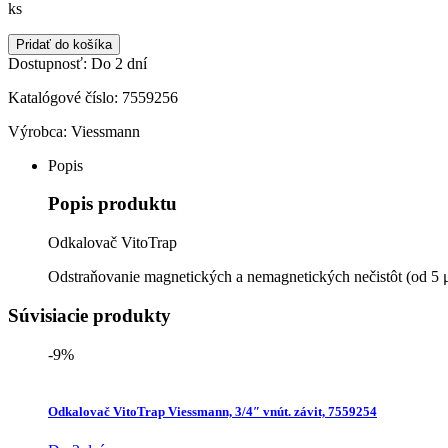
VitoTrap
ks
Viessmann,
1
Pridať do košíka
1/4",
Dostupnosť:
Do 2 dní
7559256
Katalógové číslo:
7559256
Výrobca:
Viessmann
Popis
Popis produktu
Odkalovač VitoTrap
Odstraňovanie magnetických a nemagnetických nečistôt (od 5
Súvisiacie produkty
-9%
Odkalovač VitoTrap Viessmann, 3/4″ vnút. závit, 7559254