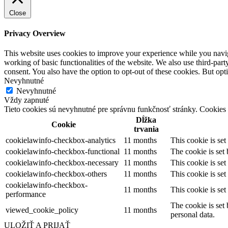
Close
Privacy Overview
This website uses cookies to improve your experience while you navigat
working of basic functionalities of the website. We also use third-pa
consent. You also have the option to opt-out of these cookies. But op
Nevyhnutné
Nevyhnutné
Vždy zapnuté
Tieto cookies sú nevyhnutné pre správnu funkčnosť stránky. Cookies 
Dĺžka
Cookie
trvania
cookielawinfo-checkbox-analytics
11 months
This cookie is se
cookielawinfo-checkbox-functional
11 months
The cookie is set
cookielawinfo-checkbox-necessary
11 months
This cookie is se
cookielawinfo-checkbox-others
11 months
This cookie is se
cookielawinfo-checkbox-
11 months
This cookie is se
performance
The cookie is set
viewed_cookie_policy
11 months
personal data.
ULOŽIŤ A PRIJAŤ