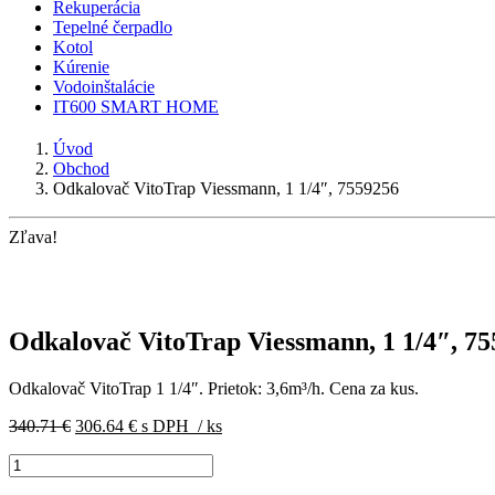
Rekuperácia
Tepelné čerpadlo
Kotol
Kúrenie
Vodoinštalácie
IT600 SMART HOME
Úvod
Obchod
Odkalovač VitoTrap Viessmann, 1 1/4″, 7559256
Zľava!
Odkalovač VitoTrap Viessmann, 1 1/4″, 7
Odkalovač VitoTrap 1 1/4″. Prietok: 3,6
m³/h.
Cena za kus.
Pôvodná
Aktuálna
340.71
€
306.64
€
s DPH
/ ks
cena
cena
množstvo
bola:
je:
Odkalovač
340.71 €.
306.64 €.