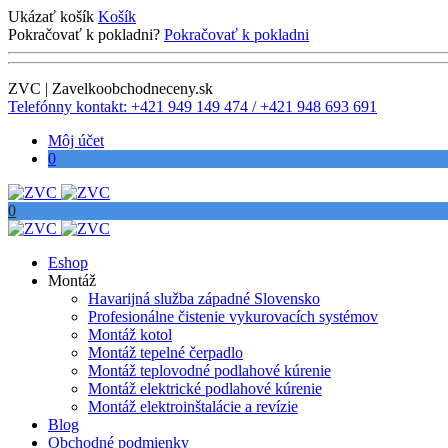
Ukázať košík
Košík
Pokračovať k pokladni?
Pokračovať k pokladni
ZVC | Zavelkoobchodneceny.sk
Telefónny kontakt: +421 949 149 474 / +421 948 693 691
Môj účet
0
0
Eshop
Montáž
Havarijná služba západné Slovensko
Profesionálne čistenie vykurovacích systémov
Montáž kotol
Montáž tepelné čerpadlo
Montáž teplovodné podlahové kúrenie
Montáž elektrické podlahové kúrenie
Montáž elektroinštalácie a revízie
Blog
Obchodné podmienky