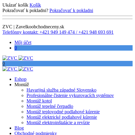
Ukázať košík
Košík
Pokračovať k pokladni?
Pokračovať k pokladni
ZVC | Zavelkoobchodneceny.sk
Telefónny kontakt: +421 949 149 474 / +421 948 693 691
Môj účet
0
0
Eshop
Montáž
Havarijná služba západné Slovensko
Profesionálne čistenie vykurovacích systémov
Montáž kotol
Montáž tepelné čerpadlo
Montáž teplovodné podlahové kúrenie
Montáž elektrické podlahové kúrenie
Montáž elektroinštalácie a revízie
Blog
Obchodné podmienky