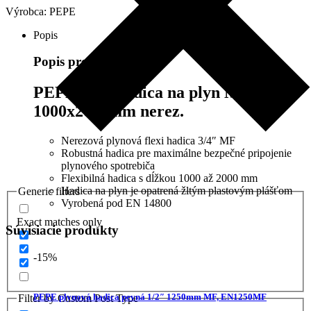
Výrobca:
PEPE
NEREZ,
GKB100034
Popis
Popis produktu
PEPE flexi hadica na plyn MF 3/4″
1000x2000mm nerez.
Nerezová plynová flexi hadica 3/4″ MF
Robustná hadica pre maximálne bezpečné pripojenie
plynového spotrebiča
Flexibilná hadica s dĺžkou 1000 až 2000 mm
Hadica na plyn je opatrená žltým plastovým plášťom
Generic filters
Vyrobená pod EN 14800
Exact matches only
Súvisiacie produkty
-15%
PEPE plynová hadica pevná 1/2″ 1250mm MF, EN1250MF
Filter by Custom Post Type