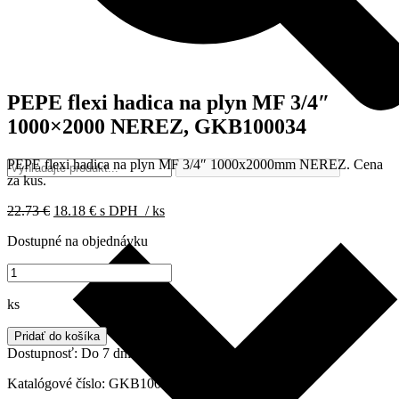
PEPE flexi hadica na plyn MF 3/4″
1000×2000 NEREZ, GKB100034
PEPE flexi hadica na plyn MF 3/4″ 1000x2000mm NEREZ.
Cena
za kus.
Pôvodná
Aktuálna
22.73
€
18.18
€
s DPH
/ ks
cena
cena
Dostupné na objednávku
bola:
je:
22.73 €.
18.18 €.
množstvo
PEPE
flexi
ks
hadica
na
Pridať do košíka
plyn
Dostupnosť:
Do 7 dní
MF
3/4"
Katalógové číslo:
GKB100034
1000x2000