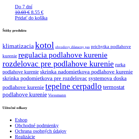
Do 7 dní
Pôvodná
Aktuálna
10.69
€
8.55
€
cena
cena
Pridať do košíka
bola:
je:
10.69 €.
8.55 €.
Štítky produktu
kotol
klimatizacia
prichytka podlahove
obvodovy dilatacny pas
regulacia podlahove kurenie
kurenie
rozdelovac pre podlahove kurenie
rurka
skrinka nadomietkova podlahove kurenie
podlahove kurenie
skrinka podomietkova pre rozdelovac
systemova doska
tepelne cerpadlo
termostat
podlahove kurenie
podlahove kurenie
Viessmann
Užitočné odkazy
Eshop
Obchodné podmienky
Ochrana osobných údajov
Realizácie