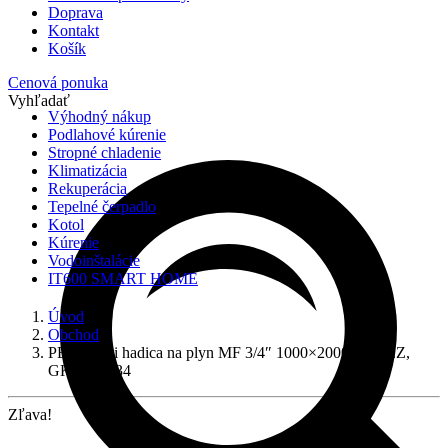
Doprava
Kontakt
Košík
Cenová ponuka
Vyhľadať
Výhodný nákup
Podlahové kúrenie
Stropné chladenie
Klimatizácia
Rekuperácia
Tepelné čerpadlo
Kotol
Kúrenie
Vodoinštalácie
IT600 SMART HOME
Úvod
Obchod
PEPE flexi hadica na plyn MF 3/4″ 1000×2000 NEREZ,
GKB100034
Zľava!