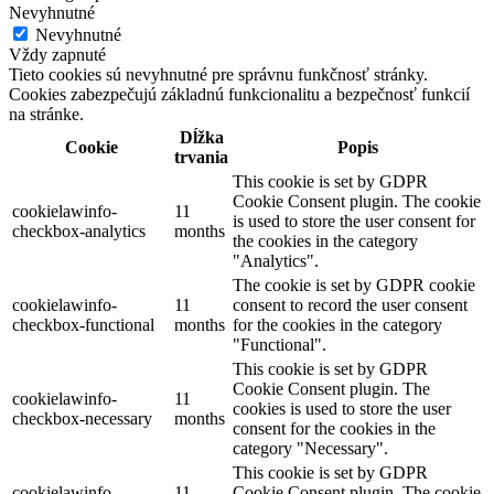
Nevyhnutné
Nevyhnutné
Vždy zapnuté
Tieto cookies sú nevyhnutné pre správnu funkčnosť stránky.
Cookies zabezpečujú základnú funkcionalitu a bezpečnosť funkcií
na stránke.
Dĺžka
Cookie
Popis
trvania
This cookie is set by GDPR
Cookie Consent plugin. The cookie
cookielawinfo-
11
is used to store the user consent for
checkbox-analytics
months
the cookies in the category
"Analytics".
The cookie is set by GDPR cookie
cookielawinfo-
11
consent to record the user consent
checkbox-functional
months
for the cookies in the category
"Functional".
This cookie is set by GDPR
Cookie Consent plugin. The
cookielawinfo-
11
cookies is used to store the user
checkbox-necessary
months
consent for the cookies in the
category "Necessary".
This cookie is set by GDPR
cookielawinfo-
11
Cookie Consent plugin. The cookie