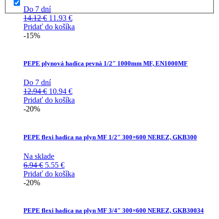
Do 7 dní
Pôvodná
Aktuálna
14.12
€
11.93
€
cena
cena
Pridať do košíka
bola:
je:
-15%
14.12 €.
11.93 €.
PEPE plynová hadica pevná 1/2″ 1000mm MF, EN1000MF
Do 7 dní
Pôvodná
Aktuálna
12.94
€
10.94
€
cena
cena
Pridať do košíka
bola:
je:
-20%
12.94 €.
10.94 €.
PEPE flexi hadica na plyn MF 1/2″ 300×600 NEREZ, GKB300
Na sklade
Pôvodná
Aktuálna
6.94
€
5.55
€
cena
cena
Pridať do košíka
bola:
je:
-20%
6.94 €.
5.55 €.
PEPE flexi hadica na plyn MF 3/4″ 300×600 NEREZ, GKB30034