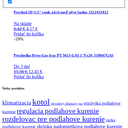
10.73 €.
7.51 €.
Prechod 18×1/2″ vonk. závit meď plyn Sanha, 1112431812
Na sklade
Pôvodná
Aktuálna
6.42
€
4.17
€
cena
cena
Pridať do košíka
bola:
je:
-19%
6.42 €.
4.17 €.
Prechodka Press-Gas Ivar PT 5613-GAS 1″Fx26, 510047GAS
Do 3 dní
Pôvodná
Aktuálna
15.56
€
12.45
€
cena
cena
Pridať do košíka
bola:
je:
15.56 €.
12.45 €.
Štítky produktu
kotol
klimatizacia
prichytka podlahove
obvodovy dilatacny pas
regulacia podlahove kurenie
kurenie
rozdelovac pre podlahove kurenie
rurka
skrinka nadomietkova podlahove kurenie
podlahove kurenie