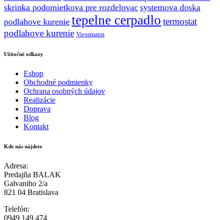
skrinka podomietkova pre rozdelovac
systemova doska
tepelne cerpadlo
termostat
podlahove kurenie
podlahove kurenie
Viessmann
Užitočné odkazy
Eshop
Obchodné podmienky
Ochrana osobných údajov
Realizácie
Doprava
Blog
Kontakt
Kde nás nájdete
Adresa:
Predajňa BALAK
Galvaniho 2/a
821 04 Bratislava
Telefón:
0949 149 474