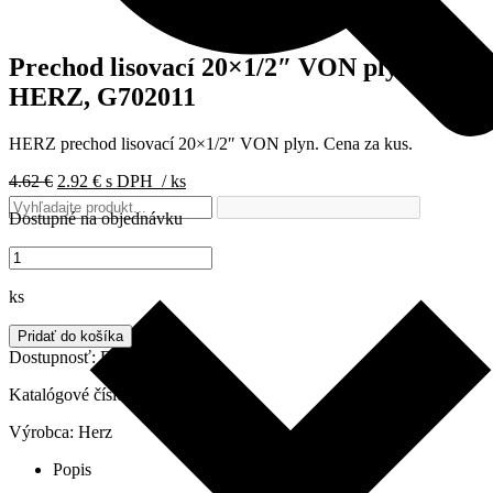
Prechod lisovací 20×1/2″ VON plyn
HERZ, G702011
HERZ prechod lisovací 20×1/2″ VON plyn. Cena za kus.
Pôvodná
Aktuálna
4.62
€
2.92
€
s DPH
/ ks
cena
cena
Dostupné na objednávku
bola:
je:
4.62 €.
2.92 €.
množstvo
Prechod
lisovací
ks
20x1/2"
VON
Pridať do košíka
plyn
Dostupnosť:
Do 2 dní
HERZ,
G702011
Katalógové číslo:
G702011
Výrobca:
Herz
Popis