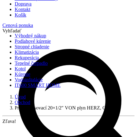
Doprava
Kontakt
Košík
Cenová ponuka
Vyhľadať
Výhodný nákup
Podlahové kúrenie
Stropné chladenie
Klimatizácia
Rekuperácia
Tepelné čerpadlo
Kotol
Kúrenie
Vodoinštalácie
IT600 SMART HOME
Úvod
Obchod
Prechod lisovací 20×1/2″ VON plyn HERZ, G702011
Zľava!