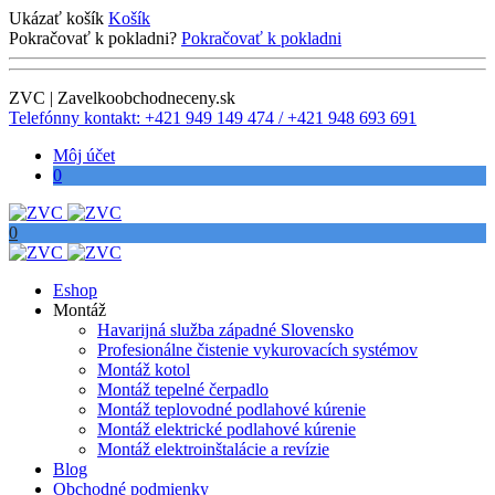
Ukázať košík
Košík
Pokračovať k pokladni?
Pokračovať k pokladni
ZVC | Zavelkoobchodneceny.sk
Telefónny kontakt: +421 949 149 474 / +421 948 693 691
Môj účet
0
0
Eshop
Montáž
Havarijná služba západné Slovensko
Profesionálne čistenie vykurovacích systémov
Montáž kotol
Montáž tepelné čerpadlo
Montáž teplovodné podlahové kúrenie
Montáž elektrické podlahové kúrenie
Montáž elektroinštalácie a revízie
Blog
Obchodné podmienky