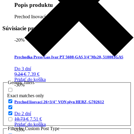
Popis produktu
Prechod lisovací 20×1/2″ VON plyn HERZ.
Súvisiacie produkty
-20%
Prechodka Press-Gas Ivar PT 5608-GAS 3/4″Mx20, 510003GAS
Do 3 dní
Pôvodná
Aktuálna
9.24
€
7.39
€
cena
cena
Pridať do košíka
Generic filters
bola:
je:
-30%
9.24 €.
7.39 €.
Exact matches only
Prechod lisovací 26×3/4″ VON plyn HERZ, G702612
Do 2 dní
Pôvodná
Aktuálna
10.73
€
7.51
€
cena
cena
Pridať do košíka
Filter by Custom Post Type
bola:
je:
-35%