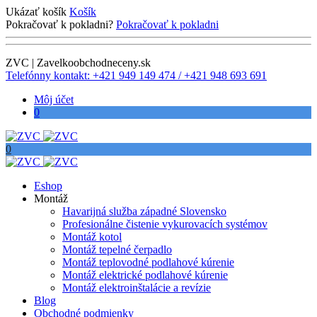
Ukázať košík
Košík
Pokračovať k pokladni?
Pokračovať k pokladni
ZVC | Zavelkoobchodneceny.sk
Telefónny kontakt: +421 949 149 474 / +421 948 693 691
Môj účet
0
0
Eshop
Montáž
Havarijná služba západné Slovensko
Profesionálne čistenie vykurovacích systémov
Montáž kotol
Montáž tepelné čerpadlo
Montáž teplovodné podlahové kúrenie
Montáž elektrické podlahové kúrenie
Montáž elektroinštalácie a revízie
Blog
Obchodné podmienky