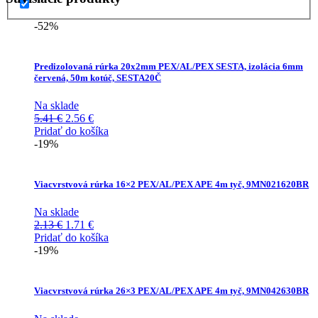
-52%
Predizolovaná rúrka 20x2mm PEX/AL/PEX SESTA, izolácia 6mm
červená, 50m kotúč, SESTA20Č
Na sklade
Pôvodná
Aktuálna
5.41
€
2.56
€
cena
cena
Pridať do košíka
bola:
je:
-19%
5.41 €.
2.56 €.
Viacvrstvová rúrka 16×2 PEX/AL/PEX APE 4m tyč, 9MN021620BR
Na sklade
Pôvodná
Aktuálna
2.13
€
1.71
€
cena
cena
Pridať do košíka
bola:
je:
-19%
2.13 €.
1.71 €.
Viacvrstvová rúrka 26×3 PEX/AL/PEX APE 4m tyč, 9MN042630BR