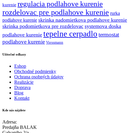
regulacia podlahove kurenie
kurenie
rozdelovac pre podlahove kurenie
rurka
skrinka nadomietkova podlahove kurenie
podlahove kurenie
skrinka podomietkova pre rozdelovac
systemova doska
tepelne cerpadlo
termostat
podlahove kurenie
podlahove kurenie
Viessmann
Užitočné odkazy
Eshop
Obchodné podmienky
Ochrana osobných údajov
Realizácie
Doprava
Blog
Kontakt
Kde nás nájdete
Adresa:
Predajňa BALAK
Galvaniho 2/a