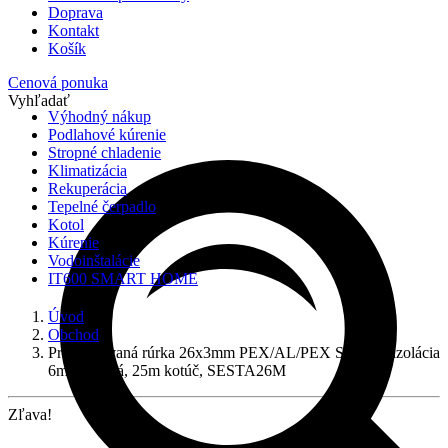
Doprava
Kontakt
Košík
Cenová ponuka
Vyhľadať
Výhodný nákup
Podlahové kúrenie
Stropné chladenie
Klimatizácia
Rekuperácia
Tepelné čerpadlo
Kotol
Kúrenie
Vodoinštalácie
IT600 SMART HOME
Úvod
Obchod
Predizolovaná rúrka 26x3mm PEX/AL/PEX SESTA, izolácia
6mm modrá, 25m kotúč, SESTA26M
Zľava!