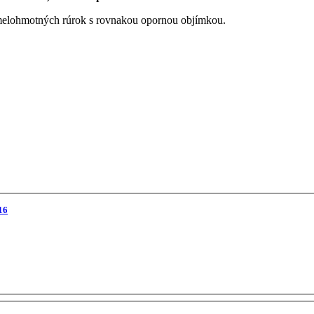
umelohmotných rúrok s rovnakou opornou objímkou.
16