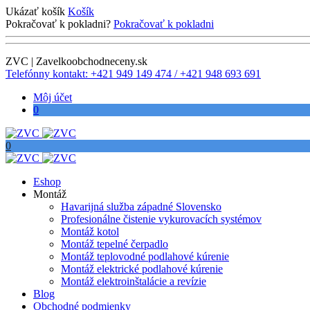
Ukázať košík
Košík
Pokračovať k pokladni?
Pokračovať k pokladni
ZVC | Zavelkoobchodneceny.sk
Telefónny kontakt: +421 949 149 474 / +421 948 693 691
Môj účet
0
0
Eshop
Montáž
Havarijná služba západné Slovensko
Profesionálne čistenie vykurovacích systémov
Montáž kotol
Montáž tepelné čerpadlo
Montáž teplovodné podlahové kúrenie
Montáž elektrické podlahové kúrenie
Montáž elektroinštalácie a revízie
Blog
Obchodné podmienky