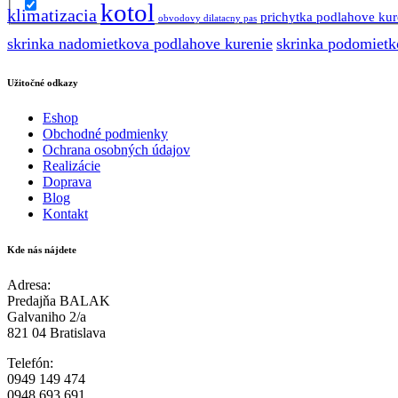
kotol
klimatizacia
prichytka podlahove kur
obvodovy dilatacny pas
skrinka nadomietkova podlahove kurenie
skrinka podomietk
Užitočné odkazy
Eshop
Obchodné podmienky
Ochrana osobných údajov
Realizácie
Doprava
Blog
Kontakt
Kde nás nájdete
Adresa:
Predajňa BALAK
Galvaniho 2/a
821 04 Bratislava
Telefón:
0949 149 474
0948 693 691