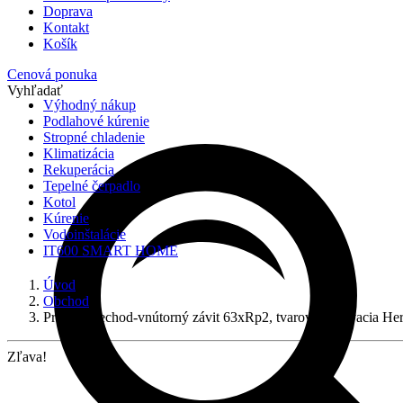
Doprava
Kontakt
Košík
Cenová ponuka
Vyhľadať
Výhodný nákup
Podlahové kúrenie
Stropné chladenie
Klimatizácia
Rekuperácia
Tepelné čerpadlo
Kotol
Kúrenie
Vodoinštalácie
IT600 SMART HOME
Úvod
Obchod
Priamy prechod-vnútorný závit 63xRp2, tvarovka lisovacia H
Zľava!