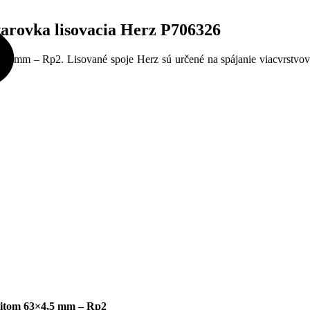
arovka lisovacia Herz P706326
4,5 mm – Rp2. Lisované spoje Herz sú určené na spájanie viacvrstv
vitom 63×4,5 mm – Rp2