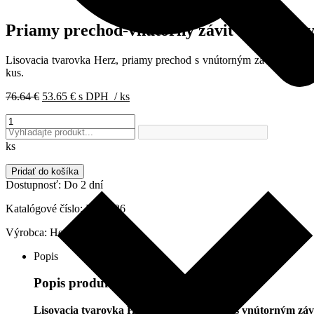
Priamy prechod-vnútorný závit 63xRp2, tv
Lisovacia tvarovka Herz, priamy prechod s vnútorným závitom 63×
kus.
Pôvodná
Aktuálna
76.64
€
53.65
€
s DPH
/ ks
cena
cena
množstvo
bola:
je:
Priamy
76.64 €.
53.65 €.
prechod-
ks
vnútorný
závit
Pridať do košíka
63xRp2,
Dostupnosť:
Do 2 dní
tvarovka
lisovacia
Katalógové číslo:
P706326
Herz
Výrobca:
Herz
P706326
Popis
Popis produktu
Lisovacia tvarovka Herz, priamy prechod s vnútorným zá