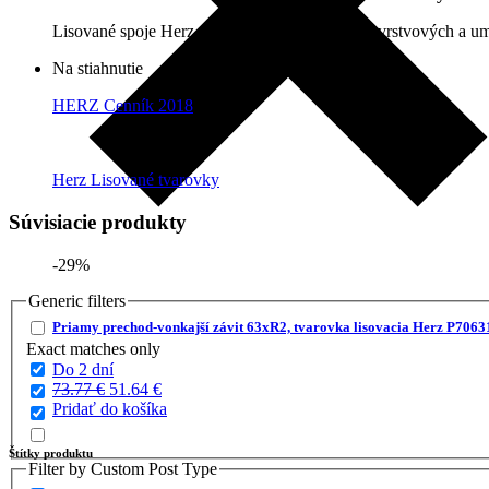
Lisované spoje Herz sú určené na spájanie viacvrstvových a 
Na stiahnutie
HERZ Cenník 2018
Herz Lisované tvarovky
Súvisiacie produkty
-29%
Generic filters
Priamy prechod-vonkajší závit 63xR2, tvarovka lisovacia Herz P7063
Exact matches only
Do 2 dní
Pôvodná
Aktuálna
73.77
€
51.64
€
cena
cena
Pridať do košíka
bola:
je:
73.77 €.
51.64 €.
Štítky produktu
Filter by Custom Post Type