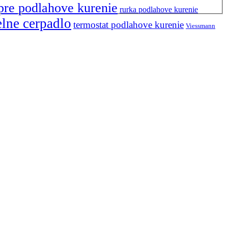
pre podlahove kurenie
rurka podlahove kurenie
elne cerpadlo
termostat podlahove kurenie
Viessmann