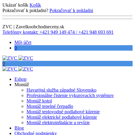
Ukázať košík
Košík
Pokračovať k pokladni?
Pokračovať k pokladni
ZVC | Zavelkoobchodneceny.sk
Telefónny kontakt: +421 949 149 474 / +421 948 693 691
Môj účet
0
0
Eshop
Montáž
Havarijná služba západné Slovensko
Profesionálne čistenie vykurovacích systémov
Montáž kotol
Montáž tepelné čerpadlo
Montáž teplovodné podlahové kúrenie
Montáž elektrické podlahové kúrenie
Montáž elektroinštalácie a revízie
Blog
Obchodné podmienky