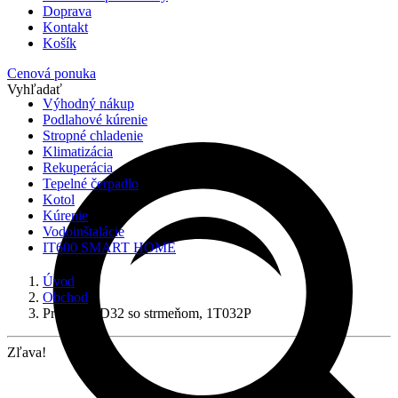
Doprava
Kontakt
Košík
Cenová ponuka
Vyhľadať
Výhodný nákup
Podlahové kúrenie
Stropné chladenie
Klimatizácia
Rekuperácia
Tepelné čerpadlo
Kotol
Kúrenie
Vodoinštalácie
IT600 SMART HOME
Úvod
Obchod
Príchytka D32 so strmeňom, 1T032P
Zľava!