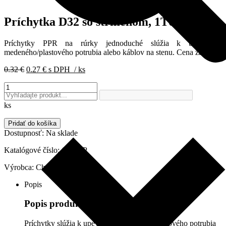
Príchytka D32 so strmeňom, 1T032P
Príchytky PPR na rúrky jednoduché slúžia k upevneniu
medeného/plastového potrubia alebo káblov na stenu. Cena za 1ks.
Pôvodná
Aktuálna
0.32
€
0.27
€
s DPH
/ ks
cena
cena
množstvo
bola:
je:
Príchytka
0.32 €.
0.27 €.
D32
ks
so
strmeňom,
Pridať do košíka
1T032P
Dostupnosť:
Na sklade
Katalógové číslo:
1T032P
Výrobca:
Chudej
Popis
Popis produktu
Príchytky slúžia k upevneniu medeného/plastového potrubia