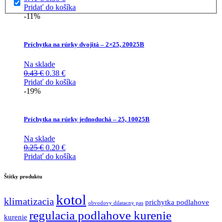
cena
cena
Pridať do košíka
bola:
je:
-11%
0.41 €.
0.36 €.
Príchytka na rúrky dvojitá – 2×25, 20025B
Na sklade
Pôvodná
Aktuálna
0.43
€
0.38
€
cena
cena
Pridať do košíka
bola:
je:
-19%
0.43 €.
0.38 €.
Príchytka na rúrky jednoduchá – 25, 10025B
Na sklade
Pôvodná
Aktuálna
0.25
€
0.20
€
cena
cena
Pridať do košíka
bola:
je:
0.25 €.
0.20 €.
Štítky produktu
kotol
klimatizacia
prichytka podlahove
obvodovy dilatacny pas
regulacia podlahove kurenie
kurenie