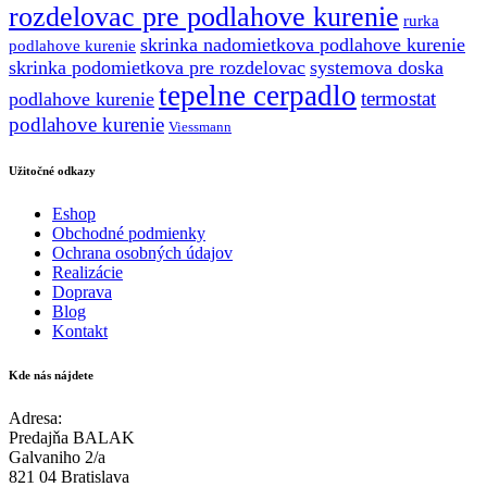
rozdelovac pre podlahove kurenie
rurka
skrinka nadomietkova podlahove kurenie
podlahove kurenie
skrinka podomietkova pre rozdelovac
systemova doska
tepelne cerpadlo
termostat
podlahove kurenie
podlahove kurenie
Viessmann
Užitočné odkazy
Eshop
Obchodné podmienky
Ochrana osobných údajov
Realizácie
Doprava
Blog
Kontakt
Kde nás nájdete
Adresa:
Predajňa BALAK
Galvaniho 2/a
821 04 Bratislava