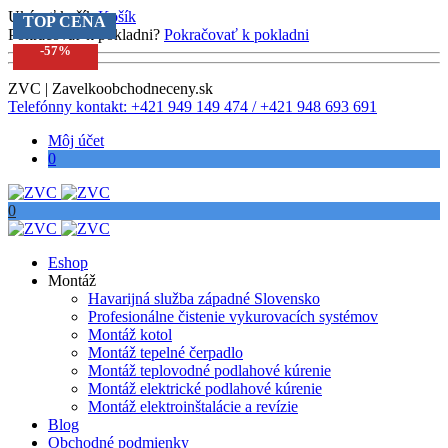
Ukázať košík
Košík
TOP CENA
Pokračovať k pokladni?
Pokračovať k pokladni
-57%
ZVC | Zavelkoobchodneceny.sk
Telefónny kontakt: +421 949 149 474 / +421 948 693 691
Môj účet
0
0
Eshop
Montáž
Havarijná služba západné Slovensko
Profesionálne čistenie vykurovacích systémov
Montáž kotol
Montáž tepelné čerpadlo
Montáž teplovodné podlahové kúrenie
Montáž elektrické podlahové kúrenie
Montáž elektroinštalácie a revízie
Blog
Obchodné podmienky