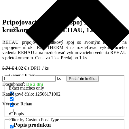
Pripojovací skrutkový spoj so svorným
krúžkom 20-G 3/4 REHAU, 12506171002
REHAU pripojovací skrutkový spoj so svorným krúžkom na
pripojenie rúrok RAUTHERM S na rozdeľovač vykurovacieho
vedenia REHAU a na rozdeľovač vykurovacieho vedenia REHAU
s prietokomerom. Cena za 1 ks. Predaj po 1 ks.
Pôvodná
Aktuálna
5.74
€
4.02
€
s DPH
/ ks
cena
cena
Generic filters
bola:
je:
množstvo
ks
Pridať do košíka
5.74 €.
4.02 €.
Pripojovací
Dostupnosť:
Do 2 dní
Exact matches only
skrutkový
spoj
Katalógové číslo:
12506171002
so
svorným
Výrobca:
Rehau
krúžkom
Popis
20-
G
Filter by Custom Post Type
Popis produktu
3/4