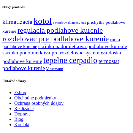
4.67 €.
1.98 €.
Štítky produktu
kotol
klimatizacia
prichytka podlahove
obvodovy dilatacny pas
regulacia podlahove kurenie
kurenie
rozdelovac pre podlahove kurenie
rurka
skrinka nadomietkova podlahove kurenie
podlahove kurenie
skrinka podomietkova pre rozdelovac
systemova doska
tepelne cerpadlo
termostat
podlahove kurenie
podlahove kurenie
Viessmann
Užitočné odkazy
Eshop
Obchodné podmienky
Ochrana osobných údajov
Realizácie
Doprava
Blog
Kontakt