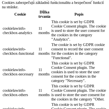
Cookies zabezpečujú základnú funkcionalitu a bezpečnosť funkcií
na stránke.
Dĺžka
Cookie
Popis
trvania
This cookie is set by GDPR
Cookie Consent plugin. The cookie
cookielawinfo-
11
is used to store the user consent for
checkbox-analytics
months
the cookies in the category
"Analytics".
The cookie is set by GDPR cookie
cookielawinfo-
11
consent to record the user consent
checkbox-functional
months
for the cookies in the category
"Functional".
This cookie is set by GDPR
Cookie Consent plugin. The
cookielawinfo-
11
cookies is used to store the user
checkbox-necessary
months
consent for the cookies in the
category "Necessary".
This cookie is set by GDPR
cookielawinfo-
11
Cookie Consent plugin. The cookie
checkbox-others
months
is used to store the user consent for
the cookies in the category "Other.
This cookie is set by GDPR
cookielawinfo-
Cookie Consent plugin. The cookie