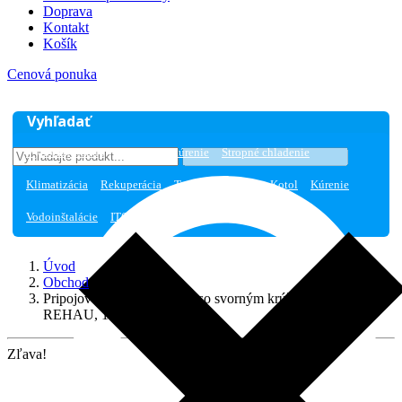
Doprava
Kontakt
Košík
Cenová ponuka
Vyhľadať
Výhodný nákup
Podlahové kúrenie
Stropné chladenie
Klimatizácia
Rekuperácia
Tepelné čerpadlo
Kotol
Kúrenie
Vodoinštalácie
IT600 SMART HOME
Úvod
Obchod
Pripojovací skrutkový spoj so svorným krúžkom 20-G 3/4
REHAU, 12506171002
Zľava!