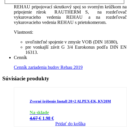
REHAU,
12506171002
REHAU pripojovací skrutkový spoj so svorným krúžkom na
pripojenie rúrok RAUTHERM S, na rozdeľovač
vykurovacieho vedenia REHAU a na rozdeľovač
vykurovacieho vedenia REHAU s prietokomerom.
Vlastnosti:
uvoľniteľné spojenie v zmysle VOB (DIN 18380),
pre vonkajší závit G 3/4 Eurokonus podľa DIN EN
16313.
Cenník
Cenník zariadenia budov Rehau 2019
Súvisiacie produkty
Zverné šróbenie Install 20×2 ALPEX-EK, KV20M
Na sklade
Pôvodná
Aktuálna
4.67
€
1.98
€
cena
cena
Pridať do košíka
bola:
je: