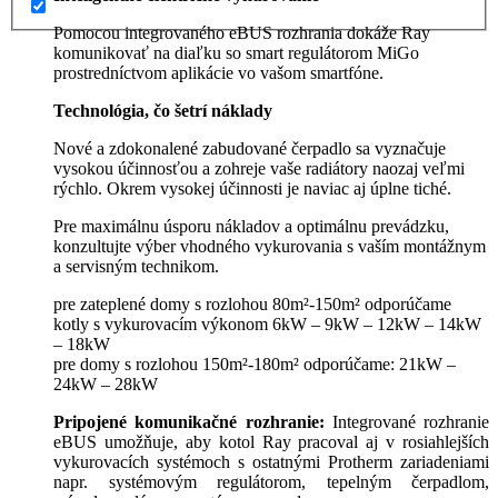
Pomocou integrovaného eBUS rozhrania dokáže Ray
komunikovať na diaľku so smart regulátorom MiGo
prostredníctvom aplikácie vo vašom smartfóne.
Technológia, čo šetrí náklady
Nové a zdokonalené zabudované čerpadlo sa vyznačuje
vysokou účinnosťou a zohreje vaše radiátory naozaj veľmi
rýchlo. Okrem vysokej účinnosti je naviac aj úplne tiché.
Pre maximálnu úsporu nákladov a optimálnu prevádzku,
konzultujte výber vhodného vykurovania s vaším montážnym
a servisným technikom.
pre zateplené domy s rozlohou 80m²-150m² odporúčame
kotly s vykurovacím výkonom 6kW – 9kW – 12kW – 14kW
– 18kW
pre domy s rozlohou 150m²-180m² odporúčame: 21kW –
24kW – 28kW
Pripojené komunikačné rozhranie:
Integrované rozhranie
eBUS umožňuje, aby kotol Ray pracoval aj v rosiahlejších
vykurovacích systémoch s ostatnými Protherm zariadeniami
napr. systémovým regulátorom, tepelným čerpadlom,