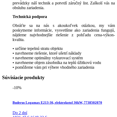
prevádzky náš technik a potvrdí záručný list. Zaškolí vás na
obsluhu zariadenia.
Technická podpora
Obráťte sa na nás s akoukoľvek otázkou, my vám
poskytneme informácie, vysvetlíme ako zariadenia fungujú,
nájdeme najvhodnejšie riešenie z pohľadu cena-výkon-
kvalita.
• určíme tepelnú stratu objektu
• navrhneme riešenie, ktoré ušetrí náklady
• navrhneme optimálny vykurovací systém
• navrhneme objem zásobníka na teplú úžitkovú vodu
• pomôžeme vám pri výbere vhodného zariadenia
Súvisiacie produkty
-10%
Buderus Logamax E213-36, elektrokotol 36kW, 7738502070
Do 2 dní