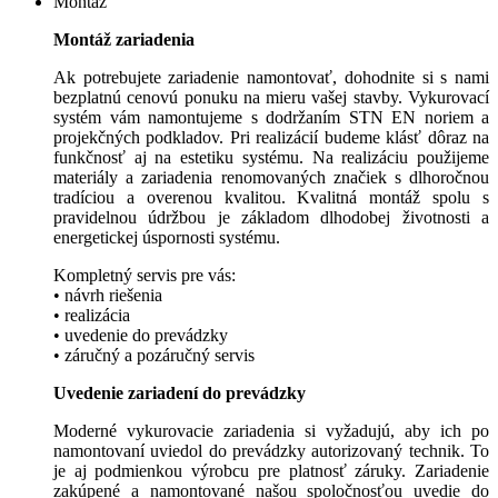
Montáž
Montáž zariadenia
Ak potrebujete zariadenie namontovať, dohodnite si s nami
bezplatnú cenovú ponuku na mieru vašej stavby. Vykurovací
systém vám namontujeme s dodržaním STN EN noriem a
projekčných podkladov. Pri realizácií budeme klásť dôraz na
funkčnosť aj na estetiku systému. Na realizáciu použijeme
materiály a zariadenia renomovaných značiek s dlhoročnou
tradíciou a overenou kvalitou. Kvalitná montáž spolu s
pravidelnou údržbou je základom dlhodobej životnosti a
energetickej úspornosti systému.
Kompletný servis pre vás:
• návrh riešenia
• realizácia
• uvedenie do prevádzky
• záručný a pozáručný servis
Uvedenie zariadení do prevádzky
Moderné vykurovacie zariadenia si vyžadujú, aby ich po
namontovaní uviedol do prevádzky autorizovaný technik. To
je aj podmienkou výrobcu pre platnosť záruky. Zariadenie
zakúpené a namontované našou spoločnosťou uvedie do