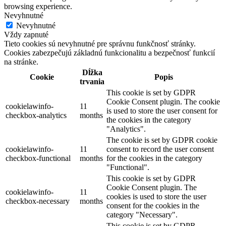
browsing experience.
Nevyhnutné
Nevyhnutné
Vždy zapnuté
Tieto cookies sú nevyhnutné pre správnu funkčnosť stránky.
Cookies zabezpečujú základnú funkcionalitu a bezpečnosť funkcií
na stránke.
Dĺžka
Cookie
Popis
trvania
This cookie is set by GDPR
Cookie Consent plugin. The cookie
cookielawinfo-
11
is used to store the user consent for
checkbox-analytics
months
the cookies in the category
"Analytics".
The cookie is set by GDPR cookie
cookielawinfo-
11
consent to record the user consent
checkbox-functional
months
for the cookies in the category
"Functional".
This cookie is set by GDPR
Cookie Consent plugin. The
cookielawinfo-
11
cookies is used to store the user
checkbox-necessary
months
consent for the cookies in the
category "Necessary".
This cookie is set by GDPR