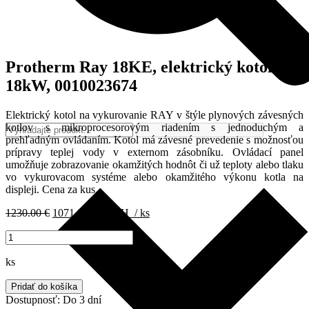
Protherm Ray 18KE, elektrický kotol
18kW, 0010023674
Elektrický kotol na vykurovanie RAY v štýle plynových závesných
kotlov s mikroprocesorovým riadením s jednoduchým a
prehľadným ovládaním. Kotol má závesné prevedenie s možnosťou
prípravy teplej vody v externom zásobníku. Ovládací panel
umožňuje zobrazovanie okamžitých hodnôt či už teploty alebo tlaku
vo vykurovacom systéme alebo okamžitého výkonu kotla na
displeji. Cena za kus.
Pôvodná
Aktuálna
1230.00
€
1071.00
€
s DPH
/ ks
cena
cena
množstvo
bola:
je:
Protherm
1230.00 €.
1071.00 €.
Ray
ks
18KE,
elektrický
Pridať do košíka
kotol
Dostupnosť:
Do 3 dní