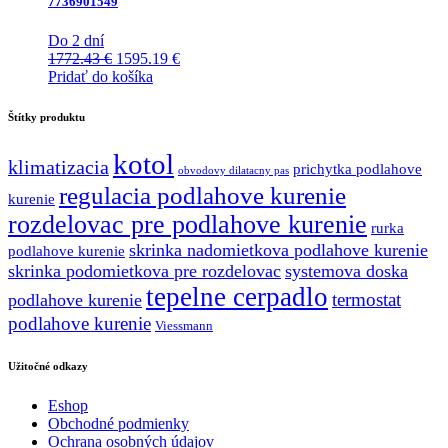
7736901549
Do 2 dní
Pôvodná
Aktuálna
1772.43
€
1595.19
€
cena
cena
Pridať do košíka
bola:
je:
1772.43 €.
1595.19 €.
Štítky produktu
kotol
klimatizacia
prichytka podlahove
obvodovy dilatacny pas
regulacia podlahove kurenie
kurenie
rozdelovac pre podlahove kurenie
rurka
skrinka nadomietkova podlahove kurenie
podlahove kurenie
skrinka podomietkova pre rozdelovac
systemova doska
tepelne cerpadlo
termostat
podlahove kurenie
podlahove kurenie
Viessmann
Užitočné odkazy
Eshop
Obchodné podmienky
Ochrana osobných údajov