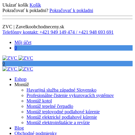
Ukázať košík
Košík
Pokračovať k pokladni?
Pokračovať k pokladni
ZVC | Zavelkoobchodneceny.sk
Telefónny kontakt: +421 949 149 474 / +421 948 693 691
Môj účet
0
0
Eshop
Montáž
Havarijná služba západné Slovensko
Profesionálne čistenie vykurovacích systémov
Montáž kotol
Montáž tepelné čerpadlo
Montáž teplovodné podlahové kúrenie
Montáž elektrické podlahové kúrenie
Montáž elektroinštalácie a revízie
Blog
Obchodné podmienky