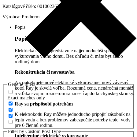
18kW,
0010023674
Katalógové číslo:
0010023674
Výrobca:
Protherm
Popis
Popis produktu
Elektrická energia predstavuje najjednoduchší spôsob
vykurovania vášho domu. Bez ohľadu či máte byt alebo
rodinný dom.
Rekonštrukcia či novostavba
Ak potrebujete nové elektrické vykurovanie, nový závesný
Generic filters
kotol Ray je skvelá voľba. Rozumná cena, nenáročná montáž
a vďaka svojim rozmerom sa zmestí aj do kuchynskej skrinky.
Exact matches only
Ray sa prispôsobí potrebám
K elektrokotlu Ray môžete jednoducho pripojiť zásobník na
teplú vodu a bez problémov zabezpečíte potreby teplej vody
pre 6 člennú rodinu.
Filter by Custom Post Type
Inteligentné elektrické vykurovanie