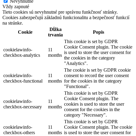
Nevyhnutné
Vždy zapnuté
Tieto cookies sú nevyhnutné pre správnu funkčnosť stránky.
Cookies zabezpečujú základnú funkcionalitu a bezpečnosť funkcií
na stránke.
Dĺžka
Cookie
Popis
trvania
This cookie is set by GDPR
Cookie Consent plugin. The cookie
cookielawinfo-
11
is used to store the user consent for
checkbox-analytics
months
the cookies in the category
"Analytics".
The cookie is set by GDPR cookie
cookielawinfo-
11
consent to record the user consent
checkbox-functional
months
for the cookies in the category
"Functional".
This cookie is set by GDPR
Cookie Consent plugin. The
cookielawinfo-
11
cookies is used to store the user
checkbox-necessary
months
consent for the cookies in the
category "Necessary".
This cookie is set by GDPR
cookielawinfo-
11
Cookie Consent plugin. The cookie
checkbox-others
months
is used to store the user consent for