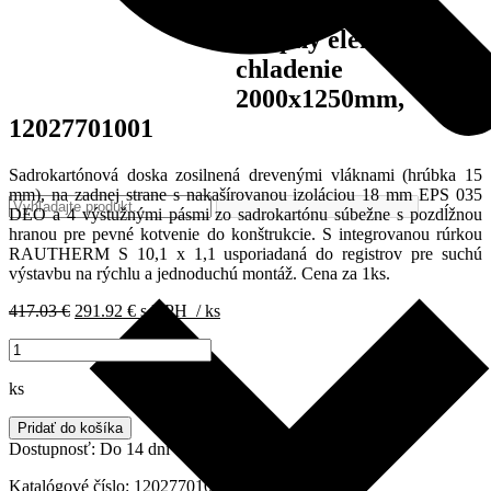
REHAU SDK
stropný element
chladenie
2000x1250mm,
12027701001
Sadrokartónová doska zosilnená drevenými vláknami (hrúbka 15
mm), na zadnej strane s nakašírovanou izoláciou 18 mm EPS 035
DEO a 4 výstužnými pásmi zo sadrokartónu súbežne s pozdĺžnou
hranou pre pevné kotvenie do konštrukcie. S integrovanou rúrkou
RAUTHERM S 10,1 x 1,1 usporiadaná do registrov pre suchú
výstavbu na rýchlu a jednoduchú montáž. Cena za 1ks.
Pôvodná
Aktuálna
417.03
€
291.92
€
s DPH
/ ks
cena
cena
množstvo
bola:
je:
REHAU
417.03 €.
291.92 €.
SDK
ks
stropný
element
Pridať do košíka
chladenie
Dostupnosť:
Do 14 dní
2000x1250mm,
12027701001
Katalógové číslo:
12027701001