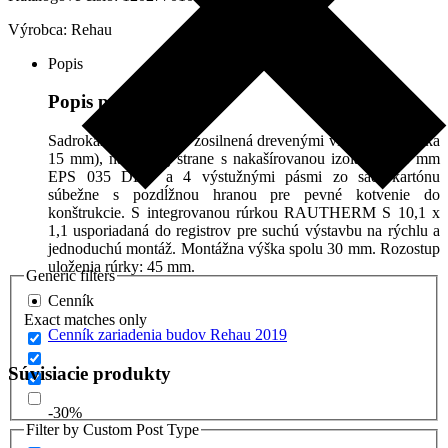
Výrobca:
Rehau
Popis
Popis produktu
Sadrokartónová doska zosilnená drevenými vláknami (hrúbka
15 mm), na zadnej strane s nakašírovanou izoláciou 18 mm
EPS 035 DEO a 4 výstužnými pásmi zo sadrokartónu
súbežne s pozdĺžnou hranou pre pevné kotvenie do
konštrukcie. S integrovanou rúrkou RAUTHERM S 10,1 x
1,1 usporiadaná do registrov pre suchú výstavbu na rýchlu a
jednoduchú montáž. Montážna výška spolu 30 mm. Rozostup
uloženia rúrky: 45 mm.
Generic filters
Cenník
Exact matches only
Cenník zariadenia budov Rehau 2019
Súvisiacie produkty
-30%
Filter by Custom Post Type