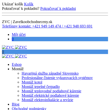
Ukázať košík
Košík
Pokračovať k pokladni?
Pokračovať k pokladni
ZVC | Zavelkoobchodneceny.sk
Telefónny kontakt: +421 949 149 474 / +421 948 693 691
Môj účet
0
0
Eshop
Montáž
Havarijná služba západné Slovensko
Profesionálne čistenie vykurovacích systémov
Montáž kotol
Montáž tepelné čerpadlo
Montáž teplovodné podlahové kúrenie
Montáž elektrické podlahové kúrenie
Montáž elektroinštalácie a revízie
Blog
Obchodné podmienky