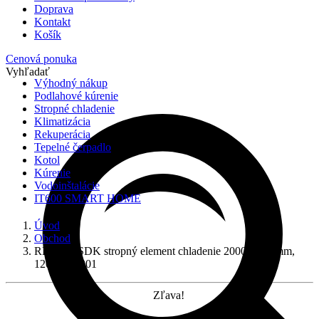
Doprava
Kontakt
Košík
Cenová ponuka
Vyhľadať
Výhodný nákup
Podlahové kúrenie
Stropné chladenie
Klimatizácia
Rekuperácia
Tepelné čerpadlo
Kotol
Kúrenie
Vodoinštalácie
IT600 SMART HOME
Úvod
Obchod
REHAU SDK stropný element chladenie 2000x1250mm,
12027701001
Zľava!