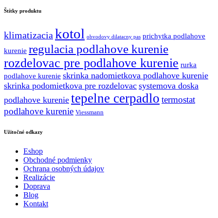
145.41 €.
101.78 €.
Štítky produktu
kotol
klimatizacia
prichytka podlahove
obvodovy dilatacny pas
regulacia podlahove kurenie
kurenie
rozdelovac pre podlahove kurenie
rurka
skrinka nadomietkova podlahove kurenie
podlahove kurenie
skrinka podomietkova pre rozdelovac
systemova doska
tepelne cerpadlo
termostat
podlahove kurenie
podlahove kurenie
Viessmann
Užitočné odkazy
Eshop
Obchodné podmienky
Ochrana osobných údajov
Realizácie
Doprava
Blog
Kontakt