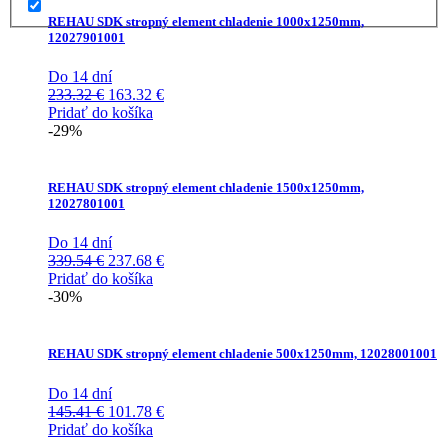
REHAU SDK stropný element chladenie 1000x1250mm,
12027901001
Do 14 dní
Pôvodná
Aktuálna
233.32
€
163.32
€
cena
cena
Pridať do košíka
bola:
je:
-29%
233.32 €.
163.32 €.
REHAU SDK stropný element chladenie 1500x1250mm,
12027801001
Do 14 dní
Pôvodná
Aktuálna
339.54
€
237.68
€
cena
cena
Pridať do košíka
bola:
je:
-30%
339.54 €.
237.68 €.
REHAU SDK stropný element chladenie 500x1250mm, 12028001001
Do 14 dní
Pôvodná
Aktuálna
145.41
€
101.78
€
cena
cena
Pridať do košíka
bola:
je: