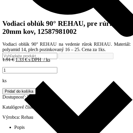
Vodiaci oblúk 90° REHAU, pre rúrku
20mm kov, 12587981002
Vodiaci oblúk 90° REHAU na vedenie rúrok REHAU. Materiál:
polyamid 14, plech pozinkovaný 16 – 25. Cena za 1ks.
Pôvodná
Aktuálna
1.91
€
1.33
€
s DPH
/ ks
cena
cena
množstvo
bola:
je:
Vodiaci
1.91 €.
1.33 €.
oblúk
ks
90°
REHAU,
Pridať do košíka
pre
Dostupnosť:
Do 3 dní
rúrku
20mm
Katalógové číslo:
12587981002
kov,
Výrobca:
Rehau
12587981002
Popis