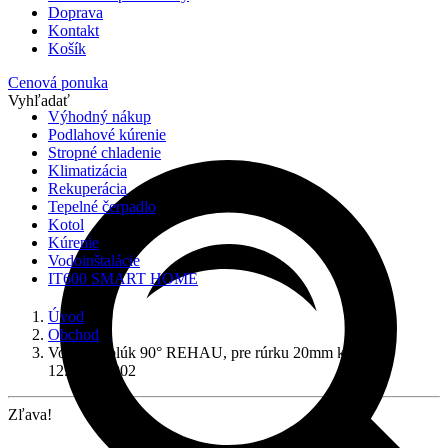
Doprava
Kontakt
Košík
Cenová ponuka
Vyhľadať
Výhodný nákup
Podlahové kúrenie
Stropné chladenie
Klimatizácia
Rekuperácia
Tepelné čerpadlo
Kotol
Kúrenie
Vodoinštalácie
IT600 SMART HOME
Úvod
Obchod
Vodiaci oblúk 90° REHAU, pre rúrku 20mm kov,
12587981002
Zľava!