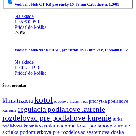
Vodiaci oblúk GT-RB pre rúrky 15-18mm Gabotherm, 12001
Na sklade
Pôvodná
Aktuálna
1.35
€
0.95
€
cena
cena
Pridať do košíka
bola:
je:
-30%
1.35 €.
0.95 €.
Vodiaci oblúk 90° REHAU, pre rúrku 16/17mm kov, 12584081002
Na sklade
Pôvodná
Aktuálna
1.70
€
1.19
€
cena
cena
Pridať do košíka
bola:
je:
1.70 €.
1.19 €.
Štítky produktu
kotol
klimatizacia
prichytka podlahove
obvodovy dilatacny pas
regulacia podlahove kurenie
kurenie
rozdelovac pre podlahove kurenie
rurka
skrinka nadomietkova podlahove kurenie
podlahove kurenie
skrinka podomietkova pre rozdelovac
systemova doska