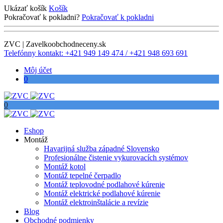
Ukázať košík
Košík
Pokračovať k pokladni?
Pokračovať k pokladni
ZVC | Zavelkoobchodneceny.sk
Telefónny kontakt: +421 949 149 474 / +421 948 693 691
Môj účet
0
0
Eshop
Montáž
Havarijná služba západné Slovensko
Profesionálne čistenie vykurovacích systémov
Montáž kotol
Montáž tepelné čerpadlo
Montáž teplovodné podlahové kúrenie
Montáž elektrické podlahové kúrenie
Montáž elektroinštalácie a revízie
Blog
Obchodné podmienky