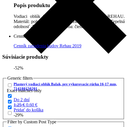
Popis produktu
Vodiaci oblúk 90° REHAU na vedenie rúrok REHAU.
Materiál: polyamid 14, plech pozinkovaný 16 – 25. Tepelná
odolnosť -5 °C až +60 °C. Farba: čierna.
Cenník
Cenník zariadenia budov Rehau 2019
Súvisiacie produkty
-52%
Generic filters
Plastový vodiaci oblúk Balak, pre vykurovacie rúrku 16-17 mm,
714180150201
Exact matches only
Do 2 dní
Pôvodná
Aktuálna
1.25
€
0.60
€
cena
cena
Pridať do košíka
bola:
je:
-29%
1.25 €.
0.60 €.
Filter by Custom Post Type