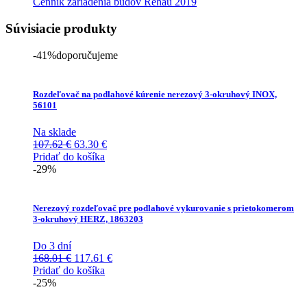
Cenník zariadenia budov Rehau 2019
Súvisiacie produkty
-41%
doporučujeme
Rozdeľovač na podlahové kúrenie nerezový 3-okruhový INOX,
56101
Na sklade
Pôvodná
Aktuálna
107.62
€
63.30
€
cena
cena
Pridať do košíka
bola:
je:
-29%
107.62 €.
63.30 €.
Nerezový rozdeľovač pre podlahové vykurovanie s prietokomerom
3-okruhový HERZ, 1863203
Do 3 dní
Pôvodná
Aktuálna
168.01
€
117.61
€
cena
cena
Pridať do košíka
bola:
je:
-25%
168.01 €.
117.61 €.