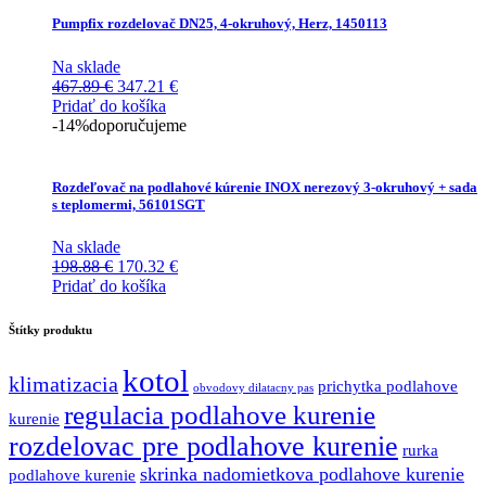
Pumpfix rozdelovač DN25, 4-okruhový, Herz, 1450113
Na sklade
Pôvodná
Aktuálna
467.89
€
347.21
€
cena
cena
Pridať do košíka
bola:
je:
-14%
doporučujeme
467.89 €.
347.21 €.
Rozdeľovač na podlahové kúrenie INOX nerezový 3-okruhový + sada
s teplomermi, 56101SGT
Na sklade
Pôvodná
Aktuálna
198.88
€
170.32
€
cena
cena
Pridať do košíka
bola:
je:
198.88 €.
170.32 €.
Štítky produktu
kotol
klimatizacia
prichytka podlahove
obvodovy dilatacny pas
regulacia podlahove kurenie
kurenie
rozdelovac pre podlahove kurenie
rurka
skrinka nadomietkova podlahove kurenie
podlahove kurenie