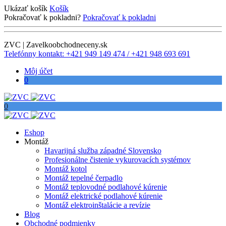
Ukázať košík
Košík
Pokračovať k pokladni?
Pokračovať k pokladni
ZVC | Zavelkoobchodneceny.sk
Telefónny kontakt: +421 949 149 474 / +421 948 693 691
Môj účet
0
0
Eshop
Montáž
Havarijná služba západné Slovensko
Profesionálne čistenie vykurovacích systémov
Montáž kotol
Montáž tepelné čerpadlo
Montáž teplovodné podlahové kúrenie
Montáž elektrické podlahové kúrenie
Montáž elektroinštalácie a revízie
Blog
Obchodné podmienky