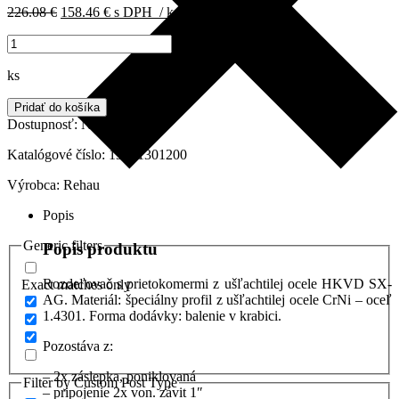
Pôvodná
Aktuálna
226.08
€
158.46
€
s DPH
/ ks
cena
cena
množstvo
bola:
je:
Rozdeľovač
226.08 €.
158.46 €.
REHAU
ks
s
prietokomermi
Pridať do košíka
z
Dostupnosť:
Na sklade
ušľachtilej
ocele
Katalógové číslo:
13801301200
HKVD
Výrobca:
Rehau
SX-
AG,
Popis
3-
okruhový,
Generic filters
Popis produktu
13801301200
Rozdeľovač s prietokomermi z ušľachtilej ocele HKVD SX-
Exact matches only
AG. Materiál: špeciálny profil z ušľachtilej ocele CrNi – oceľ
1.4301. Forma dodávky: balenie v krabici.
Pozostáva z:
– 2x záslepka, poniklovaná
Filter by Custom Post Type
– pripojenie 2x von. závit 1″