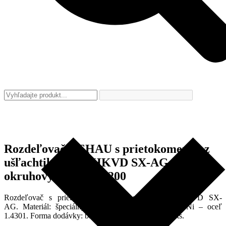
Rozdeľovač REHAU s prietokomermi z
ušľachtilej ocele HKVD SX-AG, 3-
okruhový, 13801301200
Rozdeľovač s prietokomermi z ušľachtilej ocele HKVD SX-
AG. Materiál: špeciálny profil z ušľachtilej ocele CrNi – oceľ
1.4301. Forma dodávky: balenie v krabici. Cena za 1 ks.