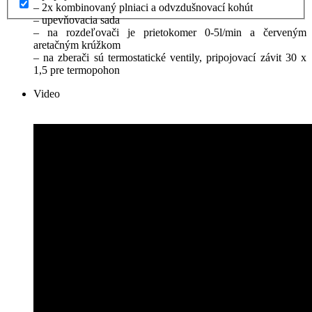
– 2x kombinovaný plniaci a odvzdušnovací kohút
– upevňovacia sada
– na rozdeľovači je prietokomer 0-5l/min a červeným
aretačným krúžkom
– na zberači sú termostatické ventily, pripojovací závit 30 x
1,5 pre termopohon
Video