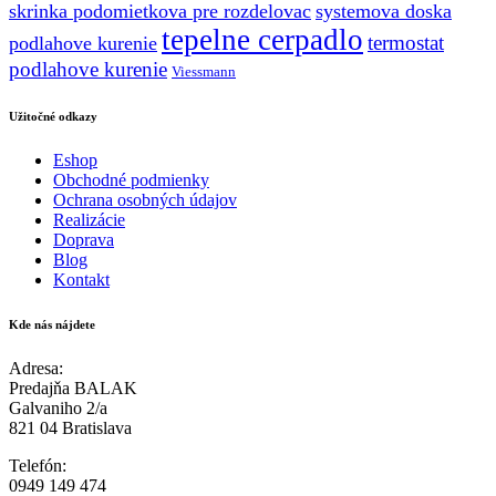
skrinka podomietkova pre rozdelovac
systemova doska
tepelne cerpadlo
termostat
podlahove kurenie
podlahove kurenie
Viessmann
Užitočné odkazy
Eshop
Obchodné podmienky
Ochrana osobných údajov
Realizácie
Doprava
Blog
Kontakt
Kde nás nájdete
Adresa:
Predajňa BALAK
Galvaniho 2/a
821 04 Bratislava
Telefón:
0949 149 474