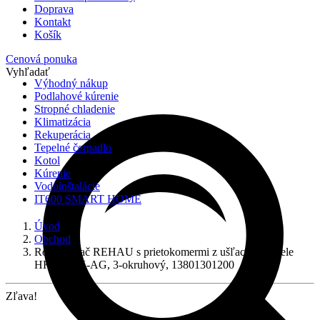
Doprava
Kontakt
Košík
Cenová ponuka
Vyhľadať
Výhodný nákup
Podlahové kúrenie
Stropné chladenie
Klimatizácia
Rekuperácia
Tepelné čerpadlo
Kotol
Kúrenie
Vodoinštalácie
IT600 SMART HOME
Úvod
Obchod
Rozdeľovač REHAU s prietokomermi z ušľachtilej ocele
HKVD SX-AG, 3-okruhový, 13801301200
Zľava!