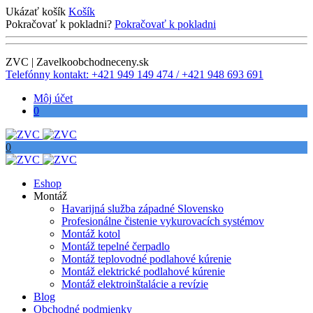
Ukázať košík
Košík
Pokračovať k pokladni?
Pokračovať k pokladni
ZVC | Zavelkoobchodneceny.sk
Telefónny kontakt: +421 949 149 474 / +421 948 693 691
Môj účet
0
0
Eshop
Montáž
Havarijná služba západné Slovensko
Profesionálne čistenie vykurovacích systémov
Montáž kotol
Montáž tepelné čerpadlo
Montáž teplovodné podlahové kúrenie
Montáž elektrické podlahové kúrenie
Montáž elektroinštalácie a revízie
Blog
Obchodné podmienky