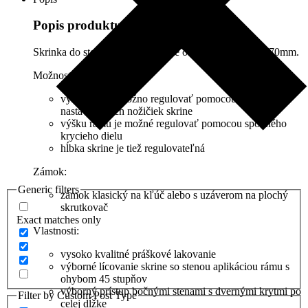
7
Popis produktu
Skrinka do steny pre rozdeľovače o vnútornej šírke 1070mm.
Možnosti nastavenia:
výšku skrine možno regulovať pomocou
nastaviteľných nožičiek skrine
výšku rámu je možné regulovať pomocou spodného
krycieho dielu
hĺbka skrine je tiež regulovateľná
Zámok:
Generic filters
zámok klasický na kľúč alebo s uzáverom na plochý
skrutkovač
Exact matches only
Vlastnosti:
vysoko kvalitné práškové lakovanie
výborné lícovanie skrine so stenou aplikáciou rámu s
ohybom 45 stupňov
výborný prístup bočnými stenami s dvernými krytmi po
Filter by Custom Post Type
celej dĺžke