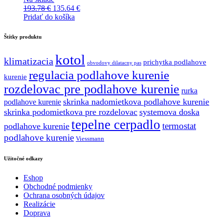
Pôvodná
Aktuálna
193.78
€
135.64
€
cena
cena
Pridať do košíka
bola:
je:
193.78 €.
135.64 €.
Štítky produktu
kotol
klimatizacia
prichytka podlahove
obvodovy dilatacny pas
regulacia podlahove kurenie
kurenie
rozdelovac pre podlahove kurenie
rurka
skrinka nadomietkova podlahove kurenie
podlahove kurenie
skrinka podomietkova pre rozdelovac
systemova doska
tepelne cerpadlo
termostat
podlahove kurenie
podlahove kurenie
Viessmann
Užitočné odkazy
Eshop
Obchodné podmienky
Ochrana osobných údajov
Realizácie
Doprava