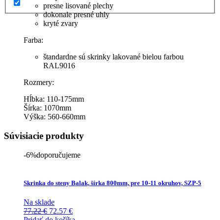
presne lisované plechy
dokonale presné uhly
kryté zvary
Farba:
štandardne sú skrinky lakované bielou farbou
RAL9016
Rozmery:
Hĺbka: 110-175mm
Šírka: 1070mm
Výška: 560-660mm
Súvisiacie produkty
-6%
doporučujeme
Skrinka do steny Balak, šírka 800mm, pre 10-11 okruhov, SZP-5
Na sklade
Pôvodná
Aktuálna
77.22
€
72.57
€
cena
cena
Pridať do košíka