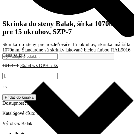
Skrinka do steny Balak, šírka 1070mm,
pre 15 okruhov, SZP-7
Skrinka do steny pre rozdeľovače 15 okruhov, skrinka má šírku
1070mm. Štandardne sú skrinky lakované bielou farbou RAL9016.
Cena za kus.
Pôvodná
Aktuálna
101.37
€
86.54
€
s DPH
/ ks
cena
cena
množstvo
bola:
je:
Skrinka
101.37 €.
86.54 €.
do
ks
steny
Balak,
Pridať do košíka
šírka
Dostupnosť:
Na sklade
1070mm,
pre
Katalógové číslo:
SZP-7
15
Výrobca:
Balak
okruhov,
SZP-
Popis