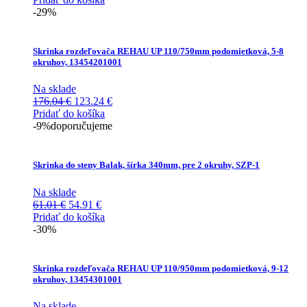
bola:
je:
-29%
77.22 €.
72.57 €.
Skrinka rozdeľovača REHAU UP 110/750mm podomietková, 5-8
okruhov, 13454201001
Na sklade
Pôvodná
Aktuálna
176.04
€
123.24
€
cena
cena
Pridať do košíka
bola:
je:
-9%
doporučujeme
176.04 €.
123.24 €.
Skrinka do steny Balak, šírka 340mm, pre 2 okruhy, SZP-1
Na sklade
Pôvodná
Aktuálna
61.01
€
54.91
€
cena
cena
Pridať do košíka
bola:
je:
-30%
61.01 €.
54.91 €.
Skrinka rozdeľovača REHAU UP 110/950mm podomietková, 9-12
okruhov, 13454301001
Na sklade