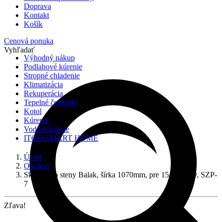
Doprava
Kontakt
Košík
Cenová ponuka
Vyhľadať
Výhodný nákup
Podlahové kúrenie
Stropné chladenie
Klimatizácia
Rekuperácia
Tepelné čerpadlo
Kotol
Kúrenie
Vodoinštalácie
IT600 SMART HOME
Úvod
Obchod
Skrinka do steny Balak, šírka 1070mm, pre 15 okruhov, SZP-
7
Zľava!