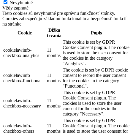
Nevyhnutné
Vždy zapnuté
Tieto cookies sú nevyhnutné pre správnu funkčnosť stránky.
Cookies zabezpečujú základnú funkcionalitu a bezpečnosť funkcií
na stránke.
Dĺžka
Cookie
Popis
trvania
This cookie is set by GDPR
Cookie Consent plugin. The cookie
cookielawinfo-
11
is used to store the user consent for
checkbox-analytics
months
the cookies in the category
"Analytics".
The cookie is set by GDPR cookie
cookielawinfo-
11
consent to record the user consent
checkbox-functional
months
for the cookies in the category
"Functional".
This cookie is set by GDPR
Cookie Consent plugin. The
cookielawinfo-
11
cookies is used to store the user
checkbox-necessary
months
consent for the cookies in the
category "Necessary".
This cookie is set by GDPR
cookielawinfo-
11
Cookie Consent plugin. The cookie
checkbox-others
months
is used to store the user consent for