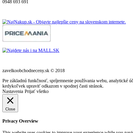
0948 693 691
zavelkoobchodneceny.sk © 2018
Pre základnú funkčnosť, spríjemnenie používania webu, analytické úč
kedykoľvek upraviť odkazom v spodnej časti stránok.
Nastavenia
Prijať všetko
Close
Privacy Overview
This website uses cookies to improve your experience while you navigat