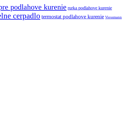
pre podlahove kurenie
rurka podlahove kurenie
elne cerpadlo
termostat podlahove kurenie
Viessmann