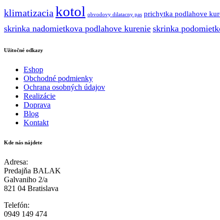
kotol
klimatizacia
prichytka podlahove kur
obvodovy dilatacny pas
skrinka nadomietkova podlahove kurenie
skrinka podomietk
Užitočné odkazy
Eshop
Obchodné podmienky
Ochrana osobných údajov
Realizácie
Doprava
Blog
Kontakt
Kde nás nájdete
Adresa:
Predajňa BALAK
Galvaniho 2/a
821 04 Bratislava
Telefón:
0949 149 474