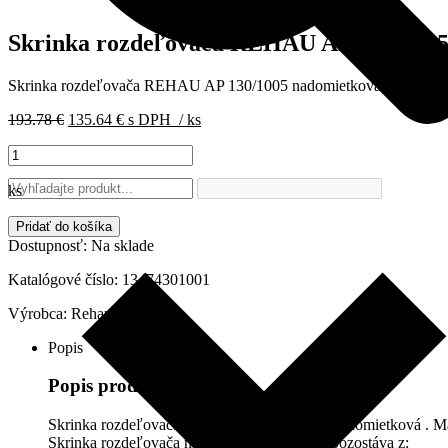
Skrinka rozdeľovača REHAU AP 130/1005
Skrinka rozdeľovača REHAU AP 130/1005 nadomietková . Materiál: o
Pôvodná
Aktuálna
193.78
€
135.64
€
s DPH
/ ks
cena
cena
množstvo
bola:
je:
Skrinka
193.78 €.
135.64 €.
rozdeľovača
ks
REHAU
AP
Pridať do košíka
130/1005mm
Dostupnosť:
Na sklade
nadomietková,
10-
Katalógové číslo:
13474301001
13
Výrobca:
Rehau
okruhov,
13474301001
Popis
Popis produktu
Skrinka rozdeľovača REHAU AP 130/1005 nadomietková . Mater
Skrinka rozdeľovača na montáž na omietku, pozostáva z: