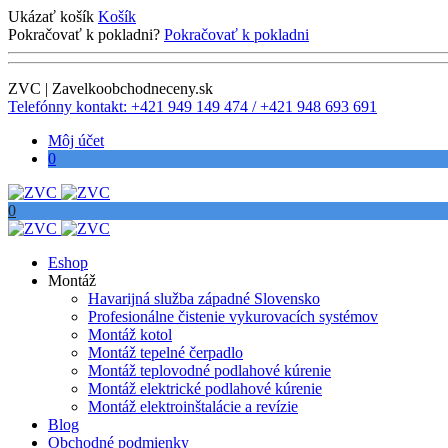
Ukázať košík
Košík
Pokračovať k pokladni?
Pokračovať k pokladni
ZVC | Zavelkoobchodneceny.sk
Telefónny kontakt: +421 949 149 474 / +421 948 693 691
Môj účet
0
0
Eshop
Montáž
Havarijná služba západné Slovensko
Profesionálne čistenie vykurovacích systémov
Montáž kotol
Montáž tepelné čerpadlo
Montáž teplovodné podlahové kúrenie
Montáž elektrické podlahové kúrenie
Montáž elektroinštalácie a revízie
Blog
Obchodné podmienky