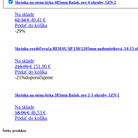
Skrinka na stenu šírka 485mm Balak, pre 4 okruhy, SZN-2
Na sklade
Pôvodná
Aktuálna
62.34
€
49.41
€
cena
cena
Pridať do košíka
bola:
je:
-29%
62.34 €.
49.41 €.
Skrinka rozdeľovača REHAU AP 130/1205mm nadomietková, 14-15 o
Na sklade
Pôvodná
Aktuálna
216.99
€
151.90
€
cena
cena
Pridať do košíka
bola:
je:
-21%
doporučujeme
216.99 €.
151.90 €.
Skrinka na stenu šírka 385mm Balak, pre 2-3 okruhy, SZN-1
Na sklade
Pôvodná
Aktuálna
58.96
€
46.53
€
cena
cena
Pridať do košíka
bola:
je:
58.96 €.
46.53 €.
Štítky produktu