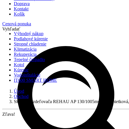
Doprava
Kontakt
Košík
Cenová ponuka
Vyhľadať
Výhodný nákup
Podlahové kúrenie
Stropné chladenie
Klimatizácia
Rekuperácia
Tepelné čerpadlo
Kotol
Kúrenie
Vodoinštalácie
IT600 SMART HOME
Úvod
Obchod
Skrinka rozdeľovača REHAU AP 130/1005mm nadomietková,
Zľava!