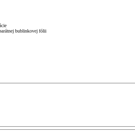
ácie
rátnej bublinkovej fólii