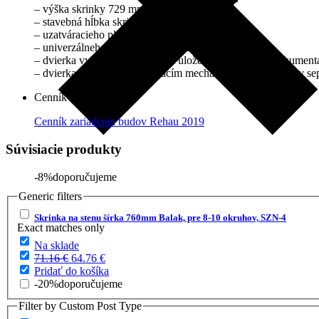
– výška skrinky 729 mm
– stavebná hĺbka skrinky 130 mm
– uzatváracieho plechu pre poter
– univerzálneho držiaka rozdeľovača
– dvierka vybavené obálkou na uloženie projektovej dokument
– dvierka s otočným uzatváracím mechanizmom, zabalené v sepa
Cenník
Cenník zariadenia budov Rehau 2019
Súvisiacie produkty
-8%
doporučujeme
Generic filters
Skrinka na stenu šírka 760mm Balak, pre 8-10 okruhov, SZN-4
Exact matches only
Na sklade
Pôvodná
Aktuálna
71.16
€
64.76
€
cena
cena
Pridať do košíka
bola:
je:
-20%
doporučujeme
71.16 €.
64.76 €.
Filter by Custom Post Type