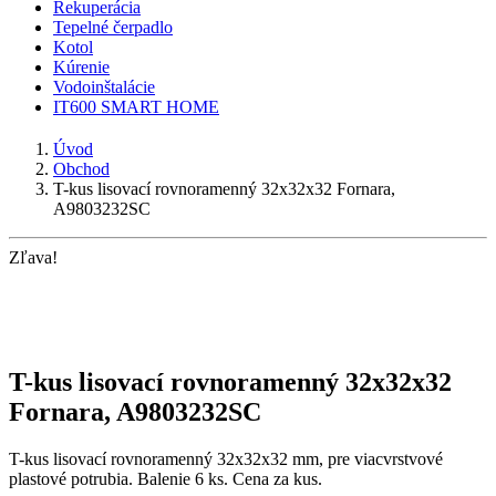
Rekuperácia
Tepelné čerpadlo
Kotol
Kúrenie
Vodoinštalácie
IT600 SMART HOME
Úvod
Obchod
T-kus lisovací rovnoramenný 32x32x32 Fornara,
A9803232SC
Zľava!
T-kus lisovací rovnoramenný 32x32x32
Fornara, A9803232SC
T-kus lisovací rovnoramenný 32x32x32
mm, pre viacvrstvové
plastové potrubia. Balenie 6 ks. Cena za kus.