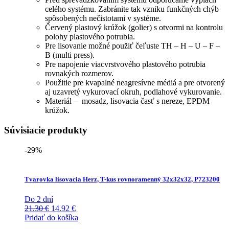
celého systému. Zabránite tak vzniku funkčných chýb
spôsobených nečistotami v systéme.
Červený plastový krúžok (golier) s otvormi na kontrolu
polohy plastového potrubia.
Pre lisovanie možné použiť čeľuste TH – H – U – F –
B (multi press).
Pre napojenie viacvrstvového plastového potrubia
rovnakých rozmerov.
Použitie pre kvapalné neagresívne médiá a pre otvorený
aj uzavretý vykurovací okruh, podlahové vykurovanie.
Materiál – mosadz, lisovacia časť s nereze, EPDM
krúžok.
Súvisiacie produkty
-29%
Tvarovka lisovacia Herz, T-kus rovnoramenný 32x32x32, P723200
Do 2 dní
Pôvodná
Aktuálna
21.30
€
14.92
€
cena
cena
Pridať do košíka
bola:
je: