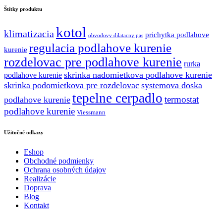
21.30 €.
14.92 €.
Štítky produktu
kotol
klimatizacia
prichytka podlahove
obvodovy dilatacny pas
regulacia podlahove kurenie
kurenie
rozdelovac pre podlahove kurenie
rurka
skrinka nadomietkova podlahove kurenie
podlahove kurenie
skrinka podomietkova pre rozdelovac
systemova doska
tepelne cerpadlo
termostat
podlahove kurenie
podlahove kurenie
Viessmann
Užitočné odkazy
Eshop
Obchodné podmienky
Ochrana osobných údajov
Realizácie
Doprava
Blog
Kontakt