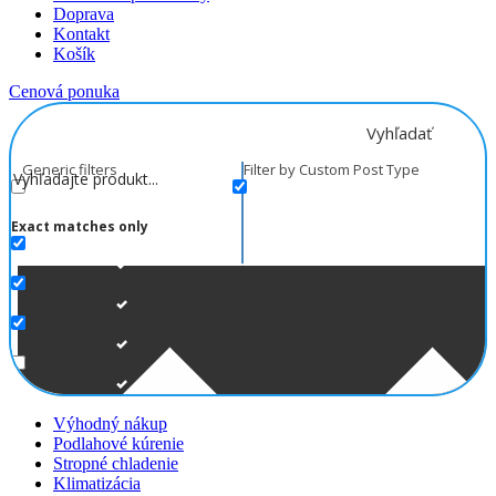
Doprava
Kontakt
Košík
Cenová ponuka
Vyhľadať
Generic filters
Filter by Custom Post Type
Exact matches only
Výhodný nákup
Podlahové kúrenie
Stropné chladenie
Klimatizácia