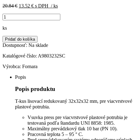
Pôvodná
Aktuálna
20.84
€
13.52
€
s DPH
/ ks
cena
cena
množstvo
bola:
je:
T-
20.84 €.
13.52 €.
kus
ks
lisovací
rovnoramenný
Pridať do košíka
32x32x32
Dostupnosť:
Na sklade
Fornara,
A9803232SC
Katalógové číslo:
A9803232SC
Výrobca:
Fornara
Popis
Popis produktu
T-kus lisovací redukovaný 32x32x32 mm, pre viacvrstvové
plastové potrubia.
Vsuvka press pre viacvrstvové plastové potrubia je
testovaná podľa štandardu UNI 8858: 1985.
Maximálny prevádzkový tlak 10 bar (PN 10).
Pracovná teplota 5 – 95 ° C.
Pred sprevádzkovaním systému odporúčame výplach