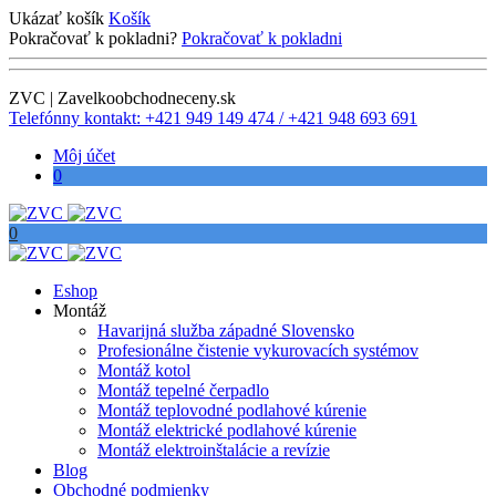
Ukázať košík
Košík
Pokračovať k pokladni?
Pokračovať k pokladni
ZVC | Zavelkoobchodneceny.sk
Telefónny kontakt: +421 949 149 474 / +421 948 693 691
Môj účet
0
0
Eshop
Montáž
Havarijná služba západné Slovensko
Profesionálne čistenie vykurovacích systémov
Montáž kotol
Montáž tepelné čerpadlo
Montáž teplovodné podlahové kúrenie
Montáž elektrické podlahové kúrenie
Montáž elektroinštalácie a revízie
Blog
Obchodné podmienky