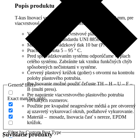
A7802020SAE
Popis produktu
T-kus lisovací vonkajší závit prechod 20 x 3/4″ x 20 mm, pre
viacvrstvové plastové potrubia Fornara.
Vsuvka press pre viacvrstvové plastové potrubia je
testovaná podľa štandardu UNI 8858: 1985.
Maximálny prevádzkový tlak 10 bar (PN 10).
Pracovná teplota 5 – 95 ° C.
Pred sprevádzkovaním systému odporúčame výplach
celého systému. Zabránite tak vzniku funkčných chýb
spôsobených nečistotami v systéme.
Červený plastový krúžok (golier) s otvormi na kontrolu
polohy plastového potrubia.
Pre lisovanie možné použiť čeľuste TH – H – U – F –
Generic filters
B (multi press).
Pre napojenie viacvrstvového plastového potrubia
Exact matches only
rovnakých rozmerov.
Použitie pre kvapalné neagresívne médiá a pre otvorený
aj uzavretý vykurovací okruh, podlahové vykurovanie.
Materiál – mosadz, lisovacia časť s nereze, EPDM
krúžok.
Filter by Custom Post Type
Súvisiacie produkty