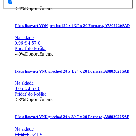
-54%
Doporučujeme
T-kus lisovací VON prechod 20 x 1/2″ x 20 Fornara, A7802020SAD
Na sklade
Pôvodná
Aktuálna
9.96
€
4.57
€
cena
cena
Pridať do košíka
bola:
je:
-49%
Doporučujeme
9.96 €.
4.57 €.
T-kus lisovací VNU prechod 20 x 1/2″ x 20 Fornara, A8802020SAD
Na sklade
Pôvodná
Aktuálna
9.05
€
4.57
€
cena
cena
Pridať do košíka
bola:
je:
-53%
Doporučujeme
9.05 €.
4.57 €.
T-kus lisovací VNU prechod 20 x 3/4″ x 20 Fornara, A8802020SAE
Na sklade
Pôvodná
Aktuálna
11.68
€
5.41
€