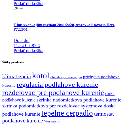
cena
cena
Pridať do košíka
bola:
je:
-29%
11.68 €.
5.41 €.
T-kus s vonkajším závitom 20×1/2×20, tvarovka lisovacia Herz
P722051
Do 2 dní
Pôvodná
Aktuálna
11.24
€
7.87
€
cena
cena
Pridať do košíka
bola:
je:
11.24 €.
7.87 €.
Štítky produktu
kotol
klimatizacia
prichytka podlahove
obvodovy dilatacny pas
regulacia podlahove kurenie
kurenie
rozdelovac pre podlahove kurenie
rurka
skrinka nadomietkova podlahove kurenie
podlahove kurenie
skrinka podomietkova pre rozdelovac
systemova doska
tepelne cerpadlo
termostat
podlahove kurenie
podlahove kurenie
Viessmann