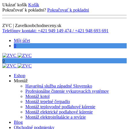
Ukázať košík
Košík
Pokračovať k pokladni?
Pokračovať k pokladni
ZVC | Zavelkoobchodneceny.sk
Telefónny kontakt: +421 949 149 474 / +421 948 693 691
Môj účet
0
0
Eshop
Montáž
Havarijná služba západné Slovensko
Profesionálne čistenie vykurovacích systémov
Montáž kotol
Montáž tepelné čerpadlo
Montáž teplovodné podlahové kúrenie
Montáž elektrické podlahové kúrenie
Montáž elektroinštalácie a revízie
Blog
Obchodné podmienky