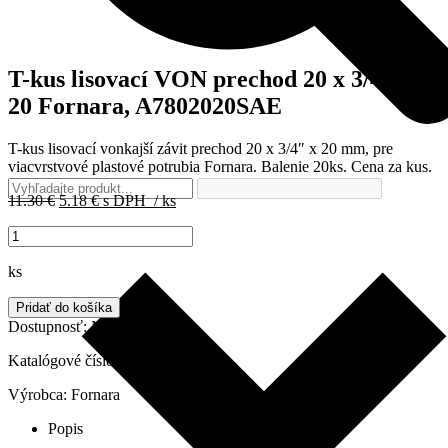
T-kus lisovací VON prechod 20 x 3/4″ x
20 Fornara, A7802020SAE
T-kus lisovací vonkajší závit prechod 20 x 3/4″ x 20 mm, pre
viacvrstvové plastové potrubia Fornara. Balenie 20ks. Cena za kus.
Pôvodná
Aktuálna
11.30
€
5.18
€
s DPH
/ ks
cena
cena
množstvo
bola:
je:
T-
11.30 €.
5.18 €.
kus
ks
lisovací
VON
Pridať do košíka
prechod
Dostupnosť:
Na sklade
20
x
Katalógové číslo:
A7802020SAE
3/4"
Výrobca:
Fornara
x
20
Popis
Fornara,