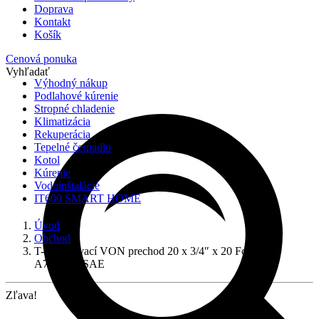
Doprava
Kontakt
Košík
Cenová ponuka
Vyhľadať
Výhodný nákup
Podlahové kúrenie
Stropné chladenie
Klimatizácia
Rekuperácia
Tepelné čerpadlo
Kotol
Kúrenie
Vodoinštalácie
IT600 SMART HOME
Úvod
Obchod
T-kus lisovací VON prechod 20 x 3/4″ x 20 Fornara,
A7802020SAE
Zľava!