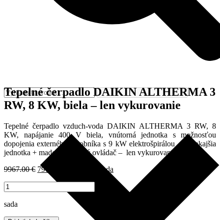
Tepelné čerpadlo DAIKIN ALTHERMA 3
RW, 8 KW, biela – len vykurovanie
Tepelné čerpadlo vzduch-voda DAIKIN ALTHERMA 3 RW, 8
KW, napájanie 400 V biela, vnútorná jednotka s možnosťou
dopojenia externého zásobníka s 9 kW elektrošpirálou + vonkajšia
jednotka + madoka káblový ovládač – len vykurovanie.
Pôvodná
Aktuálna
9967.00
€
7973.60
€
s DPH
/ sada
cena
cena
množstvo
bola:
je:
Tepelné
9967.00 €.
7973.60 €.
čerpadlo
sada
DAIKIN