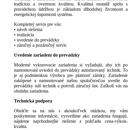
tradíciou a overenou kvalitou. Kvalitná montáž spolu s
pravidelnou údržbou je základom dlhodobej životnosti a
energetickej úspornosti systému.
Kompletný servis pre vás:
• návrh riešenia
• realizácia
• uvedenie do prevádzky
• záručný a pozáručný servis
Uvedenie zariadení do prevádzky
Moderné vykurovacie zariadenia si vyžadujú, aby ich po
namontovaní uviedol do prevádzky autorizovaný technik. To
je aj podmienkou výrobcu pre platnosť záruky. Zariadenie
zakúpené a namontované našou spoločnosťou uvedie do
prevádzky náš technik a potvrdí záručný list. Zaškolí vás na
obsluhu zariadenia.
Technická podpora
Obráťte sa na nás s akoukoľvek otázkou, my vám
poskytneme informácie, vysvetlíme ako zariadenia fungujú,
nájdeme najvhodnejšie riešenie z pohľadu cena-výkon-
kvalita.