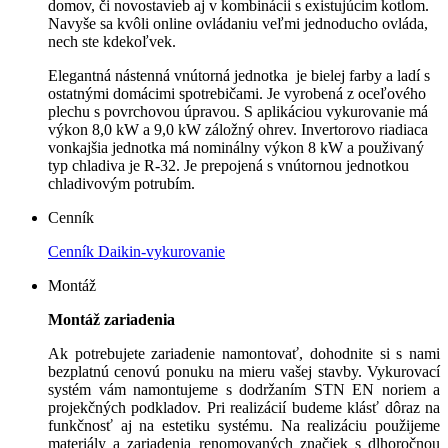
domov, či novostavieb aj v kombinácii s existujúcim kotlom.
Navyše sa kvôli online ovládaniu veľmi jednoducho ovláda,
nech ste kdekoľvek.
Elegantná nástenná vnútorná jednotka je bielej farby a ladí s
ostatnými domácimi spotrebičami. Je vyrobená z oceľového
plechu s povrchovou úpravou. S aplikáciou vykurovanie má
výkon 8,0 kW a 9,0 kW záložný ohrev. Invertorovo riadiaca
vonkajšia jednotka má nominálny výkon 8 kW a použivaný
typ chladiva je R-32. Je prepojená s vnútornou jednotkou
chladivovým potrubím.
Cenník
Cenník Daikin-vykurovanie
Montáž
Montáž zariadenia
Ak potrebujete zariadenie namontovať, dohodnite si s nami
bezplatnú cenovú ponuku na mieru vašej stavby. Vykurovací
systém vám namontujeme s dodržaním STN EN noriem a
projekčných podkladov. Pri realizácií budeme klásť dôraz na
funkčnosť aj na estetiku systému. Na realizáciu použijeme
materiály a zariadenia renomovaných značiek s dlhoročnou