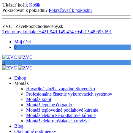
Ukázať košík
Košík
Pokračovať k pokladni?
Pokračovať k pokladni
ZVC | Zavelkoobchodneceny.sk
Telefónny kontakt: +421 949 149 474 / +421 948 693 691
Môj účet
0
0
Eshop
Montáž
Havarijná služba západné Slovensko
Profesionálne čistenie vykurovacích systémov
Montáž kotol
Montáž tepelné čerpadlo
Montáž teplovodné podlahové kúrenie
Montáž elektrické podlahové kúrenie
Montáž elektroinštalácie a revízie
Blog
Obchodné podmienky