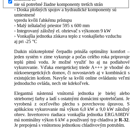
nie sú potrebné žiadne komponenty tretích strán
› Doska plošných spojov a hydraulické komponenty sú
umiestnené
vpredu kvôli ľahkému prístupu
› Malý inštalačný priestor 595 x 600 mm
› Integrovaný záložný el. ohrievač s výkonom 9 kW
› Vonkajšia jednotka získava teplo z vonkajšieho vzduchu
aj pri -25 °C
Daikin nízkoteplotné čerpadlo prináša optimálny komfort –
jeden systém v zime vykuruje a počas celého roka pripravuje
teplú pitnú vodu. Je možné využiť ho aj na podlahové
vykurovanie. Vďaka energetickej triede A+++ je vhodné do
nízkoenergetických domov, či novostavieb aj v kombinácii s
existujúcim kotlom. Navyše sa kvôli online ovládaniu veľmi
jednoducho ovláda, nech ste kdekoľvek.
Elegantná nástenná vnútorná jednotka je bielej alebo
striebornej farby a ladí s ostatnými domácimi spotrebičami. Je
vyrobená z oceľového plechu s povrchovou úpravou. S
aplikáciou vykurovanie má výkon 6,0 kW a 9,0 kW záložný
ohrev. Invertorovo riadiaca vonkajšia jednotka ERGA08DV
má nominálny výkon 6 kW a použivaný typ chladiva je
R-32
.
Je prepojená s vnútornou jednotkou chladivovým potrubím.