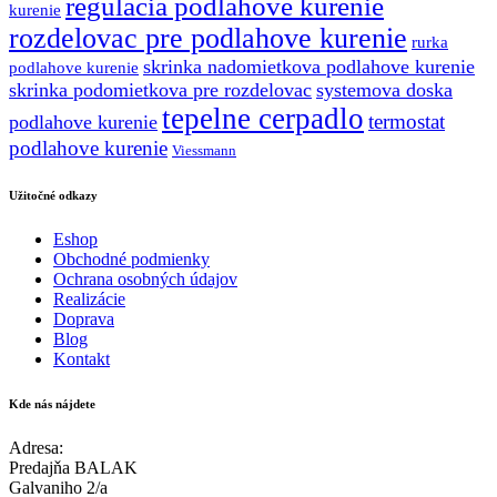
regulacia podlahove kurenie
kurenie
rozdelovac pre podlahove kurenie
rurka
skrinka nadomietkova podlahove kurenie
podlahove kurenie
skrinka podomietkova pre rozdelovac
systemova doska
tepelne cerpadlo
termostat
podlahove kurenie
podlahove kurenie
Viessmann
Užitočné odkazy
Eshop
Obchodné podmienky
Ochrana osobných údajov
Realizácie
Doprava
Blog
Kontakt
Kde nás nájdete
Adresa:
Predajňa BALAK
Galvaniho 2/a