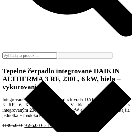
Tepelné čerpadlo integrované DAIKIN
ALTHERMA 3 RF, 230L, 6 kW, biela –
vykurovanie
Integrované tepelné čerpadlo vzduch-voda DAIKIN ALTHERMA
3 RF, 6 KW, napájanie 400 V biela,vnútorná jednotka s
integrovaným 230 l zásobníkom s 9 kW elektrošpirálou+ vonkajšia
jednotka + madoka káblový ovládač – vykurovanie.
Pôvodná
Aktuálna
11995.00
€
9596.00
€
s DPH
/ sada
cena
cena