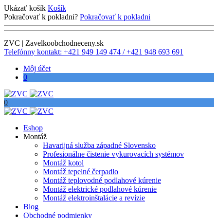
Ukázať košík
Košík
Pokračovať k pokladni?
Pokračovať k pokladni
ZVC | Zavelkoobchodneceny.sk
Telefónny kontakt: +421 949 149 474 / +421 948 693 691
Môj účet
0
0
Eshop
Montáž
Havarijná služba západné Slovensko
Profesionálne čistenie vykurovacích systémov
Montáž kotol
Montáž tepelné čerpadlo
Montáž teplovodné podlahové kúrenie
Montáž elektrické podlahové kúrenie
Montáž elektroinštalácie a revízie
Blog
Obchodné podmienky