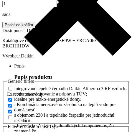
množstvo
bola:
je:
Tepelné
11995.00 €.
9596.00 €.
čerpadlo
sada
integrované
DAIKIN
Pridať do košíka
ALTHERMA
Dostupnosť:
Do 3 dní
3
RF,
Katalógové číslo:
EHVH08S23E9W + ERGA06EV +
230L,
BRC1HHDW
6
Výrobca:
Daikin
kW,
biela
Popis
–
vykurovanie
Popis produktu
Generic filters
Integrované tepelné čerpadlo Daikin Altherma 3 RF vzduch-
voda pre vykurovanie a prípravu TÚV;
Exact matches only
ideálne pre nízko-energetické domy.
› Kombinácia nerezového zásobníka na teplú vodu pre
domácnosť
s objemom 230 l a tepelného čerpadla pre jednoduchú
inštaláciu
› Integrácia všetkých hydraulických komponentov, čo
Filter by Custom Post Type
znamená že