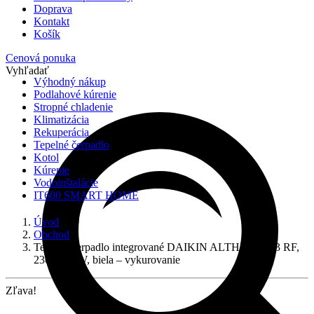
Doprava
Kontakt
Košík
Cenová ponuka
Vyhľadať
Výhodný nákup
Podlahové kúrenie
Stropné chladenie
Klimatizácia
Rekuperácia
Tepelné čerpadlo
Kotol
Kúrenie
Vodoinštalácie
IT600 SMART HOME
Úvod
Obchod
Tepelné čerpadlo integrované DAIKIN ALTHERMA 3 RF,
230L, 6 kW, biela – vykurovanie
Zľava!