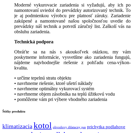
Moderné vykurovacie zariadenia si vyžadujú, aby ich po
namontovaní uviedol do prevádzky autorizovaný technik. To
je aj podmienkou výrobcu pre platnosť záruky. Zariadenie
zakúpené a namontované našou spoločnosťou uvedie do
prevádzky náš technik a potvrdí záručný list. Zaškolí vás na
obsluhu zariadenia.
Technická podpora
Obráťte sa na nás s akoukoľvek otázkou, my vám
poskytneme informácie, vysvetlíme ako zariadenia fungujú,
nájdeme najvhodnejšie riešenie z pohľadu cena-výkon-
kvalita.
• určíme tepelnú stratu objektu
• navrhneme riešenie, ktoré ušetrí náklady
• navrhneme optimálny vykurovací systém
• navrhneme objem zásobníka na teplú úžitkovú vodu
• pomôžeme vám pri výbere vhodného zariadenia
Štítky produktu
kotol
klimatizacia
prichytka podlahove
obvodovy dilatacny pas