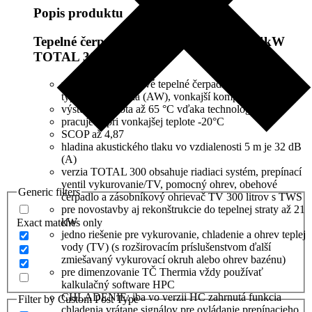
Popis produktu
Tepelné čerpadlo IVAR.HP ATHENA 14kW
TOTAL 300
prémiové invertorové tepelné čerpadlo (TČ) Thermia
typu vzduch/voda (AW), vonkajší kompakt
výstupná teplota až 65 °C vďaka technológii EVI
pracuje aj pri vonkajšej teplote -20°C
SCOP až 4,87
hladina akustického tlaku vo vzdialenosti 5 m je 32 dB
(A)
verzia TOTAL 300 obsahuje riadiaci systém, prepínací
ventil vykurovanie/TV, pomocný ohrev, obehové
Generic filters
čerpadlo a zásobníkový ohrievač TV 300 litrov s TWS
pre novostavby aj rekonštrukcie do tepelnej straty až 21
kW
Exact matches only
jedno riešenie pre vykurovanie, chladenie a ohrev teplej
vody (TV) (s rozširovacím príslušenstvom ďalší
zmiešavaný vykurovací okruh alebo ohrev bazénu)
pre dimenzovanie TČ Thermia vždy používať
kalkulačný software HPC
CHLADENIE: iba vo verzii HC zahrnutá funkcia
Filter by Custom Post Type
chladenia vrátane signálov pre ovládanie prepínacieho