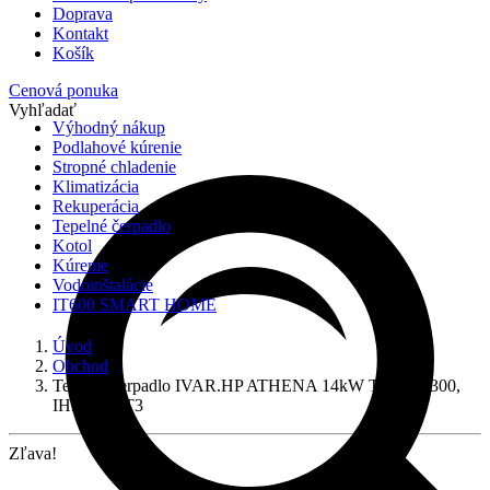
Doprava
Kontakt
Košík
Cenová ponuka
Vyhľadať
Výhodný nákup
Podlahové kúrenie
Stropné chladenie
Klimatizácia
Rekuperácia
Tepelné čerpadlo
Kotol
Kúrenie
Vodoinštalácie
IT600 SMART HOME
Úvod
Obchod
Tepelné čerpadlo IVAR.HP ATHENA 14kW TOTAL 300,
IHPA14HT3
Zľava!