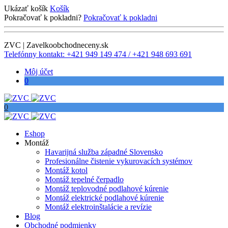
Ukázať košík
Košík
Pokračovať k pokladni?
Pokračovať k pokladni
ZVC | Zavelkoobchodneceny.sk
Telefónny kontakt: +421 949 149 474 / +421 948 693 691
Môj účet
0
0
Eshop
Montáž
Havarijná služba západné Slovensko
Profesionálne čistenie vykurovacích systémov
Montáž kotol
Montáž tepelné čerpadlo
Montáž teplovodné podlahové kúrenie
Montáž elektrické podlahové kúrenie
Montáž elektroinštalácie a revízie
Blog
Obchodné podmienky