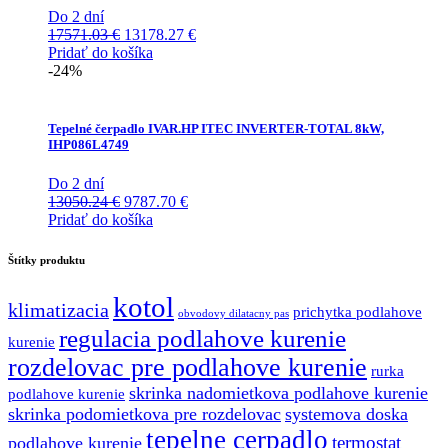
Do 2 dní
Pôvodná
Aktuálna
17571.03
€
13178.27
€
cena
cena
Pridať do košíka
bola:
je:
-24%
17571.03 €.
13178.27 €.
Tepelné čerpadlo IVAR.HP ITEC INVERTER-TOTAL 8kW,
IHP086L4749
Do 2 dní
Pôvodná
Aktuálna
13050.24
€
9787.70
€
cena
cena
Pridať do košíka
bola:
je:
13050.24 €.
9787.70 €.
Štítky produktu
kotol
klimatizacia
prichytka podlahove
obvodovy dilatacny pas
regulacia podlahove kurenie
kurenie
rozdelovac pre podlahove kurenie
rurka
skrinka nadomietkova podlahove kurenie
podlahove kurenie
skrinka podomietkova pre rozdelovac
systemova doska
tepelne cerpadlo
termostat
podlahove kurenie