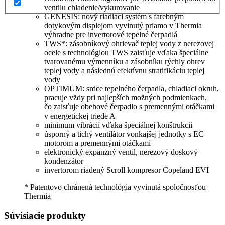
ventilu chladenie/vykurovanie
GENESIS: nový riadiaci systém s farebným
dotykovým displejom vyvinutý priamo v Thermia
výhradne pre invertorové tepelné čerpadlá
TWS*: zásobníkový ohrievač teplej vody z nerezovej
ocele s technológiou TWS zaisťuje vďaka špeciálne
tvarovanému výmenníku a zásobníku rýchly ohrev
teplej vody a následnú efektívnu stratifikáciu teplej
vody
OPTIMUM: srdce tepelného čerpadla, chladiaci okruh,
pracuje vždy pri najlepších možných podmienkach,
čo zaisťuje obehové čerpadlo s premennými otáčkami
v energetickej triede A
minimum vibrácií vďaka špeciálnej konštrukcii
úsporný a tichý ventilátor vonkajšej jednotky s EC
motorom a premennými otáčkami
elektronický expanzný ventil, nerezový doskový
kondenzátor
invertorom riadený Scroll kompresor Copeland EVI
* Patentovo chránená technológia vyvinutá spoločnosťou
Thermia
Súvisiacie produkty