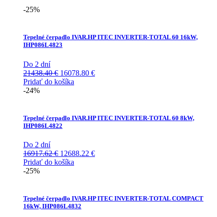
-25%
Tepelné čerpadlo IVAR.HP ITEC INVERTER-TOTAL 60 16kW,
IHP086L4823
Do 2 dní
Pôvodná
Aktuálna
21438.40
€
16078.80
€
cena
cena
Pridať do košíka
bola:
je:
-24%
21438.40 €.
16078.80 €.
Tepelné čerpadlo IVAR.HP ITEC INVERTER-TOTAL 60 8kW,
IHP086L4822
Do 2 dní
Pôvodná
Aktuálna
16917.62
€
12688.22
€
cena
cena
Pridať do košíka
bola:
je:
-25%
16917.62 €.
12688.22 €.
Tepelné čerpadlo IVAR.HP ITEC INVERTER-TOTAL COMPACT
16kW, IHP086L4832