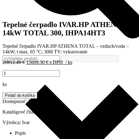
Tepelné čerpadlo IVAR.HP ATHENA
14kW TOTAL 300, IHPA14HT3
Tepelné čerpadlo IVAR.HP ATHENA TOTAL – vzduch/voda –
14kW; t max. 65 °C; 300l TV; vykurovanie
Pôvodná
Aktuálna
20812.40
€
15609.30
€
s DPH
/ ks
cena
cena
množstvo
bola:
je:
Tepelné
20812.40 €.
15609.30 €.
čerpadlo
ks
IVAR.HP
ATHENA
Pridať do košíka
14kW
Dostupnosť:
Do 2 dní
TOTAL
300,
Katalógové číslo:
IHPA14HT3
IHPA14HT3
Výrobca:
Ivar
Popis