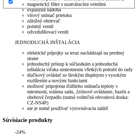
magnetický filter s uzatváracími vetnilmi
expanzná nádoba
vírový snímač prietoku
záložný ohrievač
poistný ventil
odvzdušňovací ventil
JEDNODUCHÁ INŠTALÁCIA
elektrické prípojky sa teraz nachádzajú na prednej
strane
jednoduchý prístup k súčiastkám a jednoduchá
inštalácia vďaka umiestneniu všetkých potrubí do rady
diaľkový ovládač so širokým displejom s vysokým
rozlíšením a novými funkciami
možnosť pripojenia ďalšieho snímača teploty v
miestnosti, solárnu sadu, 2zónové ovládanie, bazén a
obehové čerpadlo (nutná voliteľná obvodová doska:
CZ-NS4P)
nie je nutné používať vyrovnávaciu nádrž
Súvisiacie produkty
-24%