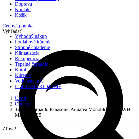
Doprava
Kontakt
Košík
Cenová ponuka
Vyhľadať
Výhodný nákup
Podlahové kúrenie
Stropné chladenie
Klimatizácia
Rekuperácia
Tepelné čerpadlo
Kotol
Kúrenie
Vodoinštalácie
IT600 SMART HOME
Úvod
Obchod
Tepelné čerpadlo Panasonic Aquarea Monoblok 9kW, WH-
MDC09J3E5
Zľava!