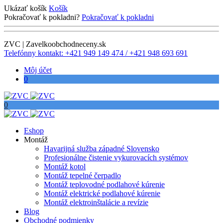
Ukázať košík
Košík
Pokračovať k pokladni?
Pokračovať k pokladni
ZVC | Zavelkoobchodneceny.sk
Telefónny kontakt: +421 949 149 474 / +421 948 693 691
Môj účet
0
0
Eshop
Montáž
Havarijná služba západné Slovensko
Profesionálne čistenie vykurovacích systémov
Montáž kotol
Montáž tepelné čerpadlo
Montáž teplovodné podlahové kúrenie
Montáž elektrické podlahové kúrenie
Montáž elektroinštalácie a revízie
Blog
Obchodné podmienky