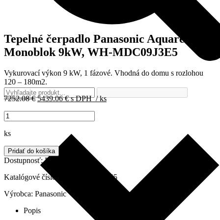
Tepelné čerpadlo Panasonic Aquarea
Monoblok 9kW, WH-MDC09J3E5
Vykurovací výkon 9 kW, 1 fázové. Vhodná do domu s rozlohou
120 – 180m2.
Pôvodná
Aktuálna
7252.08
€
5439.06
€
s DPH
/ ks
cena
cena
množstvo
bola:
je:
Tepelné
7252.08 €.
5439.06 €.
čerpadlo
ks
Panasonic
Aquarea
Pridať do košíka
Monoblok
Dostupnosť:
Do 2 dní
9kW,
WH-
Katalógové číslo:
WH-MDC09J3E5
MDC09J3E5
Výrobca:
Panasonic
Popis