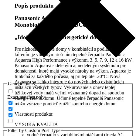
Popis produktu
Panasonic Aquarea High Performance
Monoblok 9kW, WH-MDC09J3E5
„Ideálne pre nízkoenergetické domy“
Pre nízkoenergetické domy v kombinácií s podlahovým
kúrením je vhodným riešením tepelné čerpadlo Panasonic
Aquarea High Performance s výkonmi 3, 5, 7, 9, 12 a 16 kW.
Panasonic Aquarea s deleným aj nedeleným systémom pre
domácnosti, ktoré majú vysoké nároky na výkon. Aquarea je
funkčná za každého počasia, aj pri teplote -20°C! Nová
Aquarea sa ľahko integruje do nových alebo existujúcich
Generic filters
inštalácii všetkých typov. Vykurovanie a ohrev teplej
úžitkovej vody majú veľmi významný dopad na spotrebu
Exact matches only
energie celého domu. Účinné tepelné čerpadlá Panasonic
môžu výrazne pomôcť znížiť spotrebu energie domu.
Vlastnosti produktu:
VYSOKÁ KVALITA
Filter by Custom Post Type
vodné čerpadlo s variabilnými otáčkami (trieda A)