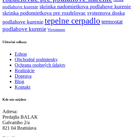
skrinka nadomietkova podlahove kurenie
podlahove kurenie
skrinka podomietkova pre rozdelovac
systemova doska
tepelne cerpadlo
termostat
podlahove kurenie
podlahove kurenie
Viessmann
Užitočné odkazy
Eshop
Obchodné podmienky
Ochrana osobných údajov
Realizácie
Doprava
Blog
Kontakt
Kde nás nájdete
Adresa:
Predajňa BALAK
Galvaniho 2/a
821 04 Bratislava