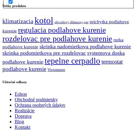
5.22 €.
3.53 €.
Štítky produktu
kotol
klimatizacia
prichytka podlahove
obvodovy dilatacny pas
regulacia podlahove kurenie
kurenie
rozdelovac pre podlahove kurenie
rurka
skrinka nadomietkova podlahove kurenie
podlahove kurenie
skrinka podomietkova pre rozdelovac
systemova doska
tepelne cerpadlo
termostat
podlahove kurenie
podlahove kurenie
Viessmann
Užitočné odkazy
Eshop
Obchodné podmienky
Ochrana osobných údajov
Realizácie
Doprava
Blog
Kontakt