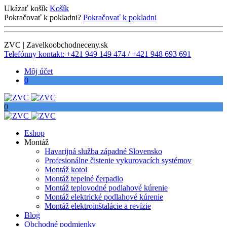
Ukázať košík
Košík
Pokračovať k pokladni?
Pokračovať k pokladni
ZVC | Zavelkoobchodneceny.sk
Telefónny kontakt: +421 949 149 474 / +421 948 693 691
Môj účet
0
0
Eshop
Montáž
Havarijná služba západné Slovensko
Profesionálne čistenie vykurovacích systémov
Montáž kotol
Montáž tepelné čerpadlo
Montáž teplovodné podlahové kúrenie
Montáž elektrické podlahové kúrenie
Montáž elektroinštalácie a revízie
Blog
Obchodné podmienky