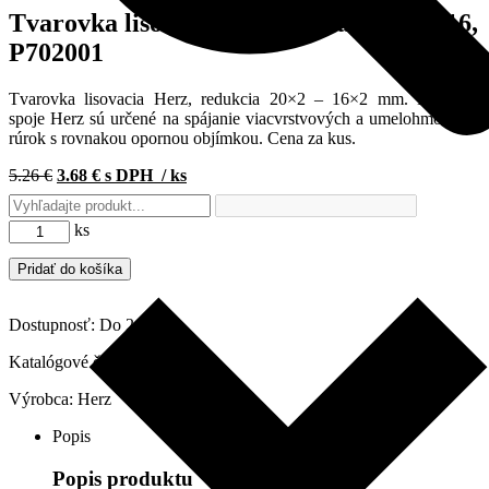
Tvarovka lisovacia Herz, redukcia 20×16,
P702001
Tvarovka lisovacia Herz, redukcia 20×2 – 16×2 mm. Lisované
spoje Herz sú určené na spájanie viacvrstvových a umelohmotných
rúrok s rovnakou opornou objímkou. Cena za kus.
Pôvodná
Aktuálna
5.26
€
3.68
€
s DPH
/ ks
cena
cena
bola:
je:
množstvo
ks
5.26 €.
3.68 €.
Tvarovka
lisovacia
Pridať do košíka
Herz,
redukcia
Dostupnosť:
Do 2 dní
20x16,
P702001
Katalógové číslo:
P702001
Výrobca:
Herz
Popis
Popis produktu