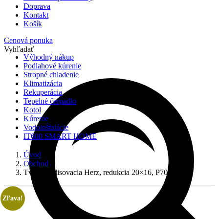
Doprava
Kontakt
Košík
Cenová ponuka
Vyhľadať
Výhodný nákup
Podlahové kúrenie
Stropné chladenie
Klimatizácia
Rekuperácia
Tepelné čerpadlo
Kotol
Kúrenie
Vodoinštalácie
IT600 SMART HOME
Úvod
Obchod
Tvarovka lisovacia Herz, redukcia 20×16, P702001
Zľava!