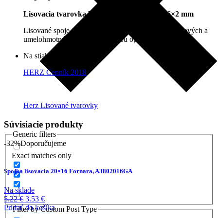
Lisovacia tvarovka Herz, redukcia 20×2 – 16×2 mm
Lisované spoje Herz sú určené na spájanie viacvrstvových a
umelohmotných rúrok s rovnakou opornou objímkou.
Na stiahnutie
HERZ Cenník 2018
Herz Lisované tvarovky
Súvisiacie produkty
Generic filters
-32%
Doporučujeme
Exact matches only
Spojka lisovacia 20×16 Fornara, A3802016GA
Na sklade
Pôvodná
Aktuálna
5.22
€
3.53
€
cena
cena
Pridať do košíka
Filter by Custom Post Type
bola:
je: