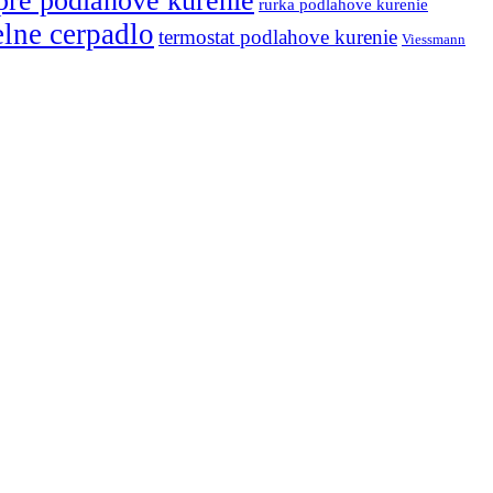
pre podlahove kurenie
rurka podlahove kurenie
elne cerpadlo
termostat podlahove kurenie
Viessmann