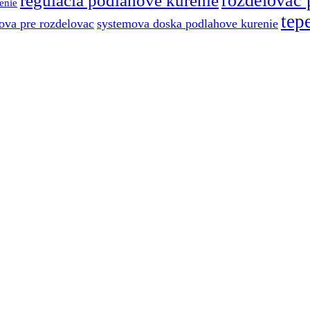
rozdelovac 
enie
tep
ova pre rozdelovac
systemova doska podlahove kurenie