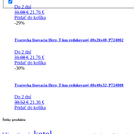
Do 2 dní
Pôvodná
Aktuálna
31.08
€
21.76
€
cena
cena
Pridať do košíka
bola:
je:
-29%
31.08 €.
21.76 €.
Tvarovka lisovacia Herz, T-kus redukovaný 40x26x40, P724002
Do 2 dní
Pôvodná
Aktuálna
31.08
€
21.76
€
cena
cena
Pridať do košíka
bola:
je:
-30%
31.08 €.
21.76 €.
Tvarovka lisovacia Herz, T-kus redukovaný 40x40x32, P724008
Do 2 dní
Pôvodná
Aktuálna
30.52
€
21.36
€
cena
cena
Pridať do košíka
bola:
je:
30.52 €.
21.36 €.
Štítky produktu
kotol