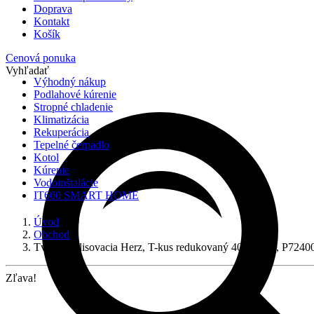
Doprava
Kontakt
Košík
Cenová ponuka
Vyhľadať
Výhodný nákup
Podlahové kúrenie
Stropné chladenie
Klimatizácia
Rekuperácia
Tepelné čerpadlo
Kotol
Kúrenie
Vodoinštalácie
IT600 SMART HOME
Úvod
Obchod
Tvarovka lisovacia Herz, T-kus redukovaný 40x26x32, P7240
Zľava!