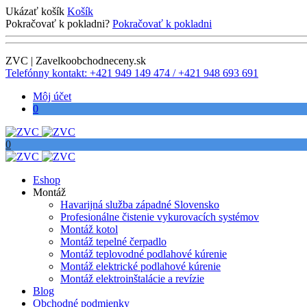
Ukázať košík
Košík
Pokračovať k pokladni?
Pokračovať k pokladni
ZVC | Zavelkoobchodneceny.sk
Telefónny kontakt: +421 949 149 474 / +421 948 693 691
Môj účet
0
0
Eshop
Montáž
Havarijná služba západné Slovensko
Profesionálne čistenie vykurovacích systémov
Montáž kotol
Montáž tepelné čerpadlo
Montáž teplovodné podlahové kúrenie
Montáž elektrické podlahové kúrenie
Montáž elektroinštalácie a revízie
Blog
Obchodné podmienky