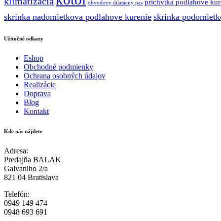
klimatizacia
prichytka podlahove kur
obvodovy dilatacny pas
skrinka nadomietkova podlahove kurenie
skrinka podomietk
Užitočné odkazy
Eshop
Obchodné podmienky
Ochrana osobných údajov
Realizácie
Doprava
Blog
Kontakt
Kde nás nájdete
Adresa:
Predajňa BALAK
Galvaniho 2/a
821 04 Bratislava
Telefón:
0949 149 474
0948 693 691