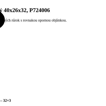
ný 40x26x32, P724006
motných rúrok s rovnakou opornou objímkou.
 – 32×3