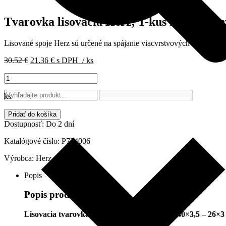
Tvarovka lisovacia Herz, T-kus redukova
Lisované spoje Herz sú určené na spájanie viacvrstvových a umeloh
Pôvodná
Aktuálna
30.52
€
21.36
€
s DPH
/ ks
cena
cena
množstvo
bola:
je:
Tvarovka
30.52 €.
21.36 €.
lisovacia
ks
Herz,
T-
Pridať do košíka
kus
Dostupnosť:
Do 2 dní
redukovaný
40x26x32,
Katalógové číslo:
P724006
P724006
Výrobca:
Herz
Popis
Popis produktu
Lisovacia tvarovka Herz, T-kus redukovaná 40×3,5 – 26×3