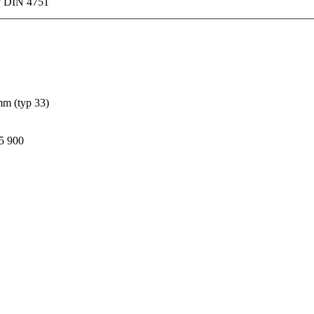
y DIN 4751
mm (typ 33)
5 900