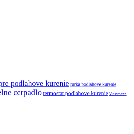
pre podlahove kurenie
rurka podlahove kurenie
elne cerpadlo
termostat podlahove kurenie
Viessmann