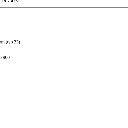
y DIN 4751
mm (typ 33)
5 900