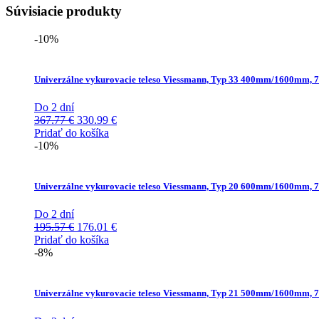
Súvisiacie produkty
-10%
Univerzálne vykurovacie teleso Viessmann, Typ 33 400mm/1600mm, 
Do 2 dní
Pôvodná
Aktuálna
367.77
€
330.99
€
cena
cena
Pridať do košíka
bola:
je:
-10%
367.77 €.
330.99 €.
Univerzálne vykurovacie teleso Viessmann, Typ 20 600mm/1600mm, 
Do 2 dní
Pôvodná
Aktuálna
195.57
€
176.01
€
cena
cena
Pridať do košíka
bola:
je:
-8%
195.57 €.
176.01 €.
Univerzálne vykurovacie teleso Viessmann, Typ 21 500mm/1600mm, 