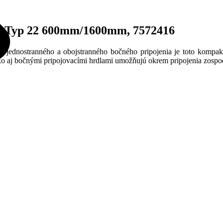
nn, Typ 22 600mm/1600mm, 7572416
ednostranného a obojstranného bočného pripojenia je toto kompakt
ko aj bočnými pripojovacími hrdlami umožňujú okrem pripojenia zospod