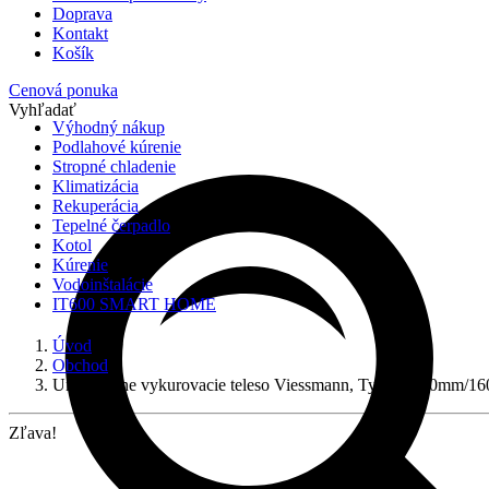
Doprava
Kontakt
Košík
Cenová ponuka
Vyhľadať
Výhodný nákup
Podlahové kúrenie
Stropné chladenie
Klimatizácia
Rekuperácia
Tepelné čerpadlo
Kotol
Kúrenie
Vodoinštalácie
IT600 SMART HOME
Úvod
Obchod
Univerzálne vykurovacie teleso Viessmann, Typ 22 600mm/
Zľava!