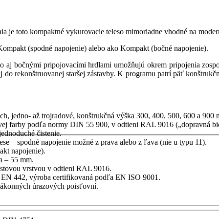
ia je toto kompaktné vykurovacie teleso mimoriadne vhodné na modern
Kompakt (spodné napojenie) alebo ako Kompakt (bočné napojenie).
ako aj bočnými pripojovacími hrdlami umožňujú okrem pripojenia zos
aj do rekonštruovanej staršej zástavby. K programu patrí päť konštrukč
ch, jedno- až trojradové, konštrukčná výška 300, 400, 500, 600 a 900
vej farby podľa normy DIN 55 900, v odtieni RAL 9016 („dopravná bie
ednoduché čistenie.
se – spodné napojenie možné z prava alebo z ľava (nie u typu 11).
kt napojenie).
ka – 55 mm.
astovou vrstvou v odtieni RAL 9016.
 EN 442, výroba certifikovaná podľa EN ISO 9001.
ákonných úrazových poisťovní.