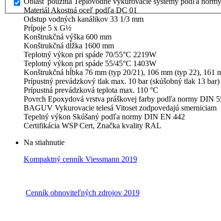
Oblasť použitia Teplovodné vykurovacie systémy podľa norm
Materiál Akostná oceľ podľa DC 01
Odstup vodných kanálikov 33 1/3 mm
Prípoje 5 x G½
Konštrukčná výška 600 mm
Konštrukčná dĺžka 1600 mm
Teplotný výkon pri spáde 70/55°C 2219W
Teplotný výkon pri spáde 55/45°C 1403W
Konštrukčná hĺbka 76 mm (typ 20/21), 106 mm (typ 22), 161 
Prípustný prevádzkový tlak max. 10 bar (skúšobný tlak 13 bar)
Prípustná prevádzková teplota max. 110 °C
Povrch Epoxydová vrstva práškovej farby podľa normy DIN 5
BAGUV Vykurovacie telesá Vitoset zodpovedajú smerniciam
Tepelný výkon Skúšaný podľa normy DIN EN 442
Certifikácia WSP Cert, Značka kvality RAL
Na stiahnutie
Kompaktný cenník Viessmann 2019
Cenník obnoviteľných zdrojov 2019