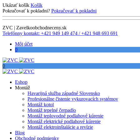
Ukázať košík
Košík
Pokračovať k pokladni?
Pokračovať k pokladni
ZVC | Zavelkoobchodneceny.sk
Telefónny kontakt: +421 949 149 474 / +421 948 693 691
Môj účet
0
0
Eshop
Montáž
Havarijná služba západné Slovensko
Profesionálne čistenie vykurovacích systémov
Montáž kotol
Montáž tepelné čerpadlo
Montáž teplovodné podlahové kúrenie
Montáž elektrické podlahové kúrenie
Montáž elektroinštalácie a revízie
Blog
Obchodné podmienky