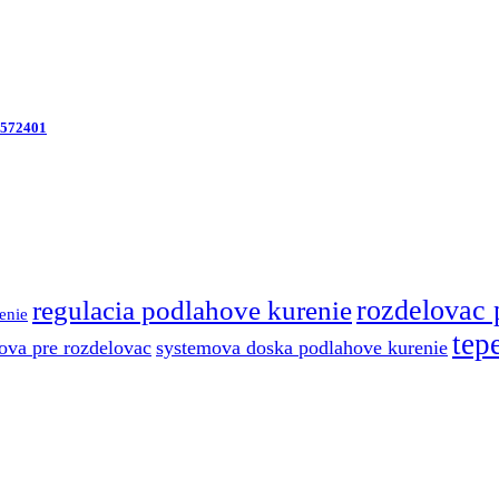
7572401
regulacia podlahove kurenie
rozdelovac 
enie
tep
ova pre rozdelovac
systemova doska podlahove kurenie