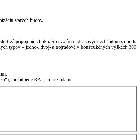
izáciu starých budov.
podu tiež pripojenie zboku. So svojím nadčasovým vzhľadom sa hodia
ných typov – jedno-, dvoj- a trojradové v konštrukčných výškach 300,
 mm.
la“), iné odtiene RAL na požiadanie.