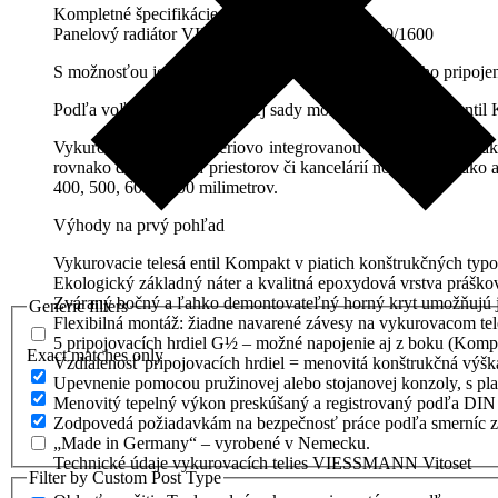
Kompletné špecifikácie
Panelový radiátor VIESSMANN Vitoset 22 600/1600
S možnosťou jednostranného a obojstranného bočného pripojen
Podľa voľby rýchlomontážnej sady možné pripojiť ako Ventil 
Vykurovacie telesá so sériovo integrovanou vložkou ventilu 
rovnako do obytných priestorov či kancelárií novostavieb ako 
400, 500, 600 a 900 milimetrov.
Výhody na prvý pohľad
Vykurovacie telesá entil Kompakt v piatich konštrukčných typo
Ekologický základný náter a kvalitná epoxydová vrstva práško
Zváraný bočný a ľahko demontovateľný horný kryt umožňujú j
Generic filters
Flexibilná montáž: žiadne navarené závesy na vykurovacom tele
5 pripojovacích hrdiel G½ – možné napojenie aj z boku (Kompa
Exact matches only
Vzdialenosť pripojovacích hrdiel = menovitá konštrukčná výš
Upevnenie pomocou pružinovej alebo stojanovej konzoly, s pl
Menovitý tepelný výkon preskúšaný a registrovaný podľa DIN
Zodpovedá požiadavkám na bezpečnosť práce podľa smerníc z
„Made in Germany“ – vyrobené v Nemecku.
Technické údaje vykurovacích telies VIESSMANN Vitoset
Filter by Custom Post Type