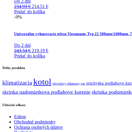
Do 2 dní
Pôvodná
Aktuálna
234.93
€
214.51
€
cena
cena
Pridať do košíka
bola:
je:
-9%
234.93 €.
214.51 €.
Univerzálne vykurovacie teleso Viessmann, Typ 22 500mm/1600mm, 
Do 2 dní
Pôvodná
Aktuálna
243.54
€
219.19
€
cena
cena
Pridať do košíka
bola:
je:
243.54 €.
219.19 €.
Štítky produktu
kotol
klimatizacia
prichytka podlahove kur
obvodovy dilatacny pas
skrinka nadomietkova podlahove kurenie
skrinka podomietk
Užitočné odkazy
Eshop
Obchodné podmienky
Ochrana osobných údajov