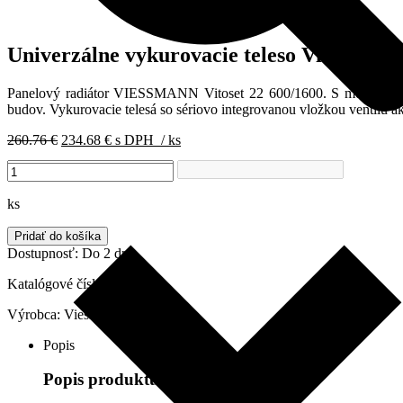
Univerzálne vykurovacie teleso Viessma
Panelový radiátor VIESSMANN Vitoset 22 600/1600. S možnosťou j
budov. Vykurovacie telesá so sériovo integrovanou vložkou ventilu a
Pôvodná
Aktuálna
260.76
€
234.68
€
s DPH
/ ks
cena
cena
množstvo
bola:
je:
Univerzálne
260.76 €.
234.68 €.
vykurovacie
ks
teleso
Viessmann,
Pridať do košíka
Typ
Dostupnosť:
Do 2 dní
22
600mm/1600mm,
Katalógové číslo:
7572416
7572416
Výrobca:
Viessmann
Popis
Popis produktu