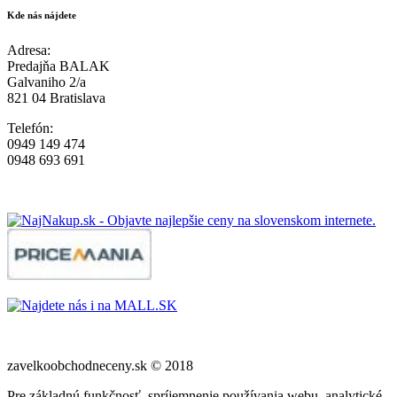
Kde nás nájdete
Adresa:
Predajňa BALAK
Galvaniho 2/a
821 04 Bratislava
Telefón:
0949 149 474
0948 693 691
zavelkoobchodneceny.sk © 2018
Pre základnú funkčnosť, spríjemnenie používania webu, analytické