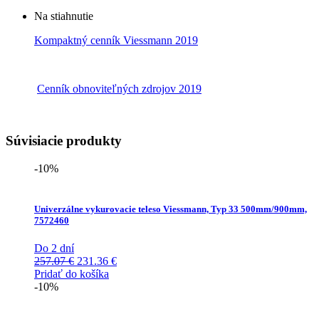
Na stiahnutie
Kompaktný cenník Viessmann 2019
Cenník obnoviteľných zdrojov 2019
Súvisiacie produkty
-10%
Univerzálne vykurovacie teleso Viessmann, Typ 33 500mm/900mm,
7572460
Do 2 dní
Pôvodná
Aktuálna
257.07
€
231.36
€
cena
cena
Pridať do košíka
bola:
je:
-10%
257.07 €.
231.36 €.