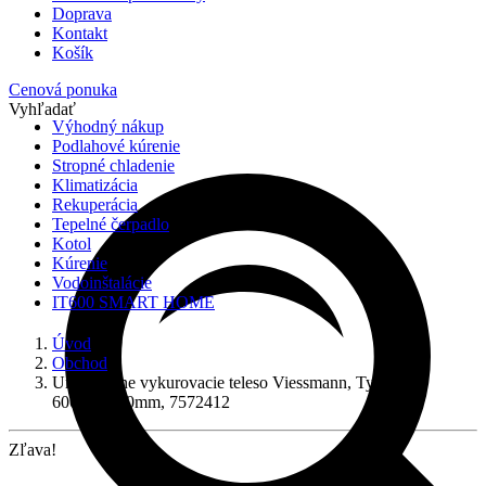
Doprava
Kontakt
Košík
Cenová ponuka
Vyhľadať
Výhodný nákup
Podlahové kúrenie
Stropné chladenie
Klimatizácia
Rekuperácia
Tepelné čerpadlo
Kotol
Kúrenie
Vodoinštalácie
IT600 SMART HOME
Úvod
Obchod
Univerzálne vykurovacie teleso Viessmann, Typ 22
600mm/900mm, 7572412
Zľava!