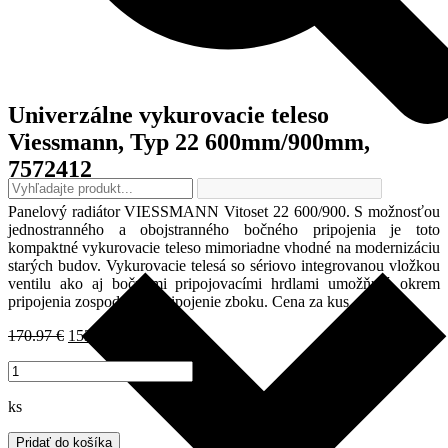
Univerzálne vykurovacie teleso
Viessmann, Typ 22 600mm/900mm,
7572412
Panelový radiátor VIESSMANN Vitoset 22 600/900. S možnosťou
jednostranného a obojstranného bočného pripojenia je toto
kompaktné vykurovacie teleso mimoriadne vhodné na modernizáciu
starých budov. Vykurovacie telesá so sériovo integrovanou vložkou
ventilu ako aj bočnými pripojovacími hrdlami umožňujú okrem
pripojenia zospodu tiež pripojenie zboku. Cena za kus.
Pôvodná
Aktuálna
170.97
€
153.87
€
s DPH
/ ks
cena
cena
množstvo
bola:
je:
Univerzálne
170.97 €.
153.87 €.
vykurovacie
ks
teleso
Viessmann,
Pridať do košíka