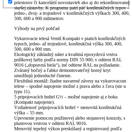
priestorov či kancelárií novostavieb ako aj do rekonštruovanej
staršej zástavby. K programu patrí päť konštrukčných typov –
jedno-, dvoj- a trojradové v konštrukčných výškach 300, 400,
500, 600 a 900 milimetrov.
Výhody na prvý pohľad
Vykurovacie telesá Ventil Kompakt v piatich konštrukčných
typoch, jedno- až trojradové, konštrukčná výška 300, 400,
500, 600 a 900 mm.
Ekologický základný náter a kvalitná epoxydová vrstva
práškovej farby podľa normy DIN 55 900, v odtieni RAL
9016 („dopravná biela“), iné odtiene RAL na požiadanie.
Zváraný bočný a ľahko demontovateľný horný kryt
umožňujú jednoduché čistenie.
Flexibilná montáž: žiadne navarené závesy na vykurovacom
telese – spodné napojenie možné z prava alebo z ľava (nie u
typu 11).
5 pripojovacích hrdiel G½ – možné napojenie aj z boku
(Kompakt napojenie).
Vzdialenosť pripojovacích hrdiel = menovitá konštrukčná
výška – 55 mm.
Upevnenie pomocou pružinovej alebo stojanovej konzoly, s
plastovou vrstvou v odtieni RAL 9016.
Menovitý tepelný výkon preskúšaný a registrovaný podľa