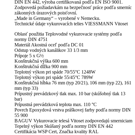
DIN EN 442, výroba certifikovaná podľa EN ISO 9001.
Zodpovedá požiadavkám na bezpečnosť práce podľa smerníc
zákonných úrazových poisťovní.
„Made in Germany“ – vyrobené v Nemecku.
Technické údaje vykurovacích telies VIESSMANN Vitoset
Oblasť použitia Teplovodné vykurovacie systémy podľa
normy DIN 4751
Materiál Akostná oceľ podľa DC 01
Odstup vodných kanálikov 33 1/3 mm
Prípoje 5 x G½
Konštrukčná výška 600 mm
Konštrukčná dĺžka 900 mm
Teplotný výkon pri spáde 70/55°C 1248W
Teplotný výkon pri spáde 55/45°C 789W
Konštrukčná hĺbka 76 mm (typ 20/21), 106 mm (typ 22), 161
mm (typ 33)
Prípustný prevádzkový tlak max. 10 bar (skúšobný tlak 13
bar)
Prípustná prevádzková teplota max. 110 °C
Povrch Epoxydová vrstva práškovej farby podľa normy DIN
55 900
BAGUV Vykurovacie telesá Vitoset zodpovedajú smerniciam
Tepelný výkon Skúšaný podľa normy DIN EN 442
Certifikácia WSP Cert, Značka kvality RAL