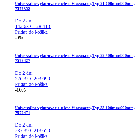
Univerzálne vykurovacie teleso Viessmann, Typ 21 600mm/900mm,
7572352
Do 2 dní
Pôvodná
Aktuálna
142.68
€
128.41
€
cena
cena
Pridať do košíka
bola:
je:
-9%
142.68 €.
128.41 €.
Univerzálne vykurovacie teleso Viessmann, Typ 22 900mm/900mm,
7572427
Do 2 dní
Pôvodná
Aktuálna
226.32
€
203.69
€
cena
cena
Pridať do košíka
bola:
je:
-10%
226.32 €.
203.69 €.
Univerzálne vykurovacie teleso Viessmann, Typ 33 600mm/900mm,
7572471
Do 2 dní
Pôvodná
Aktuálna
237.39
€
213.65
€
cena
cena
Pridať do košíka