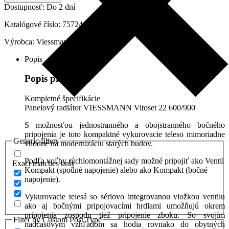
Typ
Dostupnosť:
Do 2 dní
22
600mm/900mm,
Katalógové číslo:
7572412
7572412
Výrobca:
Viessmann
Popis
Popis produktu
Kompletné špecifikácie
Panelový radiátor VIESSMANN Vitoset 22 600/900
S možnosťou jednostranného a obojstranného bočného
pripojenia je toto kompaktné vykurovacie teleso mimoriadne
Generic filters
vhodné na modernizáciu starých budov.
Podľa voľby rýchlomontážnej sady možné pripojiť ako Ventil
Exact matches only
Kompakt (spodné napojenie) alebo ako Kompakt (bočné
napojenie).
Vykurovacie telesá so sériovo integrovanou vložkou ventilu
ako aj bočnými pripojovacími hrdlami umožňujú okrem
pripojenia zospodu tiež pripojenie zboku. So svojím
Filter by Custom Post Type
nadčasovým vzhľadom sa hodia rovnako do obytných