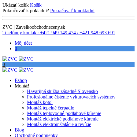
Ukázať košík
Košík
Pokračovať k pokladni?
Pokračovať k pokladni
ZVC | Zavelkoobchodneceny.sk
Telefónny kontakt: +421 949 149 474 / +421 948 693 691
Môj účet
0
0
Eshop
Montáž
Havarijná služba západné Slovensko
Profesionálne čistenie vykurovacích systémov
Montáž kotol
Montáž tepelné čerpadlo
Montáž teplovodné podlahové kúrenie
Montáž elektrické podlahové kúrenie
Montáž elektroinštalácie a revízie
Blog
Obchodné podmienky