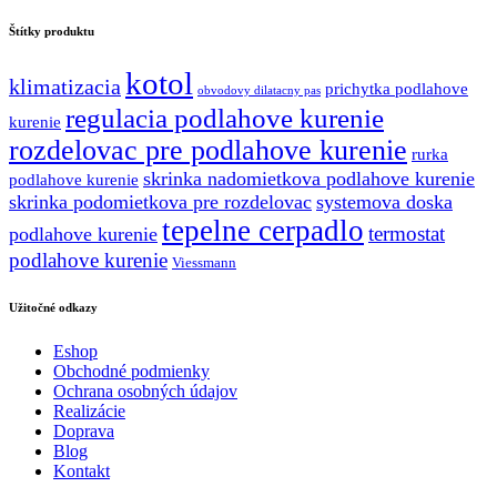
bola:
je:
237.39 €.
213.65 €.
Štítky produktu
kotol
klimatizacia
prichytka podlahove
obvodovy dilatacny pas
regulacia podlahove kurenie
kurenie
rozdelovac pre podlahove kurenie
rurka
skrinka nadomietkova podlahove kurenie
podlahove kurenie
skrinka podomietkova pre rozdelovac
systemova doska
tepelne cerpadlo
termostat
podlahove kurenie
podlahove kurenie
Viessmann
Užitočné odkazy
Eshop
Obchodné podmienky
Ochrana osobných údajov
Realizácie
Doprava
Blog
Kontakt