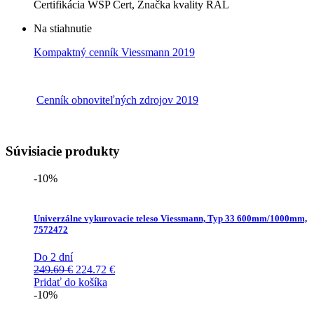
Certifikácia WSP Cert, Značka kvality RAL
Na stiahnutie
Kompaktný cenník Viessmann 2019
Cenník obnoviteľných zdrojov 2019
Súvisiacie produkty
-10%
Univerzálne vykurovacie teleso Viessmann, Typ 33 600mm/1000mm,
7572472
Do 2 dní
Pôvodná
Aktuálna
249.69
€
224.72
€
cena
cena
Pridať do košíka
bola:
je:
-10%
249.69 €.
224.72 €.