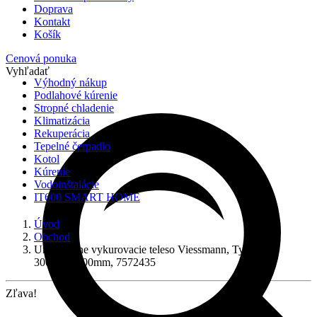
Doprava
Kontakt
Košík
Cenová ponuka
Vyhľadať
Výhodný nákup
Podlahové kúrenie
Stropné chladenie
Klimatizácia
Rekuperácia
Tepelné čerpadlo
Kotol
Kúrenie
Vodoinštalácie
IT600 SMART HOME
Úvod
Obchod
Univerzálne vykurovacie teleso Viessmann, Typ 33
300mm/1000mm, 7572435
Zľava!