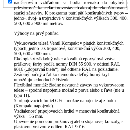
nadčasovým vzhľadom sa hodia rovnako do obytných
priestorov či kancelárií novostavieb ako aj do rekonštruovanej
staršej zástavby. K programu patrí päť konštrukčných typov –
jedno-, dvoj- a trojradové v konštrukčných výškach 300, 400,
500, 600 a 900 milimetrov.
Výhody na prvý pohľad
Vykurovacie telesá Ventil Kompakt v piatich konštrukčných
typoch, jedno- až trojradové, konštrukčná výška 300, 400,
500, 600 a 900 mm.
Ekologický základný náter a kvalitná epoxydová vrstva
práškovej farby podľa normy DIN 55 900, v odtieni RAL
9016 („dopravná biela“), iné odtiene RAL na požiadanie.
Zváraný bočný a ľahko demontovateľný horný kryt
umožňujú jednoduché čistenie.
Flexibilná montáž: žiadne navarené závesy na vykurovacom
telese – spodné napojenie možné z prava alebo z ľava (nie u
typu 11).
5 pripojovacích hrdiel G½ – možné napojenie aj z boku
(Kompakt napojenie).
Vzdialenosť pripojovacích hrdiel = menovitá konštrukčná
výška – 55 mm.
Upevnenie pomocou pružinovej alebo stojanovej konzoly, s
plastovou vrstvou v odtieni RAL 9016.