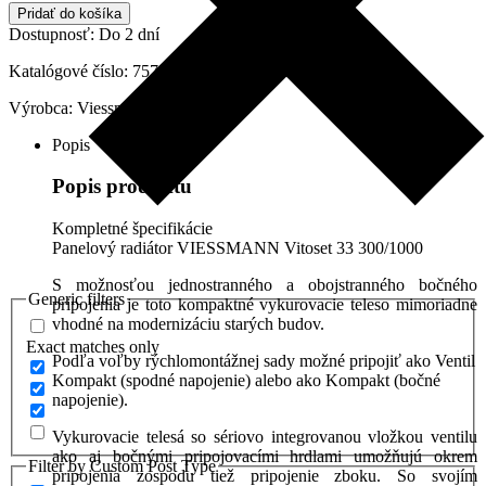
Viessmann,
Pridať do košíka
Typ
Dostupnosť:
Do 2 dní
33
300mm/1000mm,
Katalógové číslo:
7572435
7572435
Výrobca:
Viessmann
Popis
Popis produktu
Kompletné špecifikácie
Panelový radiátor VIESSMANN Vitoset 33 300/1000
S možnosťou jednostranného a obojstranného bočného
Generic filters
pripojenia je toto kompaktné vykurovacie teleso mimoriadne
vhodné na modernizáciu starých budov.
Exact matches only
Podľa voľby rýchlomontážnej sady možné pripojiť ako Ventil
Kompakt (spodné napojenie) alebo ako Kompakt (bočné
napojenie).
Vykurovacie telesá so sériovo integrovanou vložkou ventilu
ako aj bočnými pripojovacími hrdlami umožňujú okrem
Filter by Custom Post Type
pripojenia zospodu tiež pripojenie zboku. So svojím