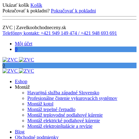
Ukázať košík
Košík
Pokračovať k pokladni?
Pokračovať k pokladni
ZVC | Zavelkoobchodneceny.sk
Telefónny kontakt: +421 949 149 474 / +421 948 693 691
Môj účet
0
0
Eshop
Montáž
Havarijná služba západné Slovensko
Profesionálne čistenie vykurovacích systémov
Montáž kotol
Montáž tepelné čerpadlo
Montáž teplovodné podlahové kúrenie
Montáž elektrické podlahové kúrenie
Montáž elektroinštalácie a revízie
Blog
Obchodné podmienky