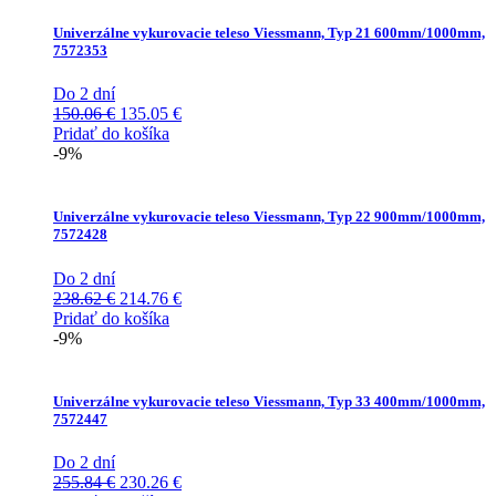
Univerzálne vykurovacie teleso Viessmann, Typ 21 600mm/1000mm,
7572353
Do 2 dní
Pôvodná
Aktuálna
150.06
€
135.05
€
cena
cena
Pridať do košíka
bola:
je:
-9%
150.06 €.
135.05 €.
Univerzálne vykurovacie teleso Viessmann, Typ 22 900mm/1000mm,
7572428
Do 2 dní
Pôvodná
Aktuálna
238.62
€
214.76
€
cena
cena
Pridať do košíka
bola:
je:
-9%
238.62 €.
214.76 €.
Univerzálne vykurovacie teleso Viessmann, Typ 33 400mm/1000mm,
7572447
Do 2 dní
Pôvodná
Aktuálna
255.84
€
230.26
€