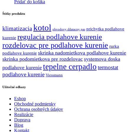
cena
cena
Pridať do košíka
bola:
je:
255.84 €.
230.26 €.
Štítky produktu
kotol
klimatizacia
prichytka podlahove
obvodovy dilatacny pas
regulacia podlahove kurenie
kurenie
rozdelovac pre podlahove kurenie
rurka
skrinka nadomietkova podlahove kurenie
podlahove kurenie
skrinka podomietkova pre rozdelovac
systemova doska
tepelne cerpadlo
termostat
podlahove kurenie
podlahove kurenie
Viessmann
Užitočné odkazy
Eshop
Obchodné podmienky
Ochrana osobných údajov
Realizácie
Doprava
Blog
Kontakt