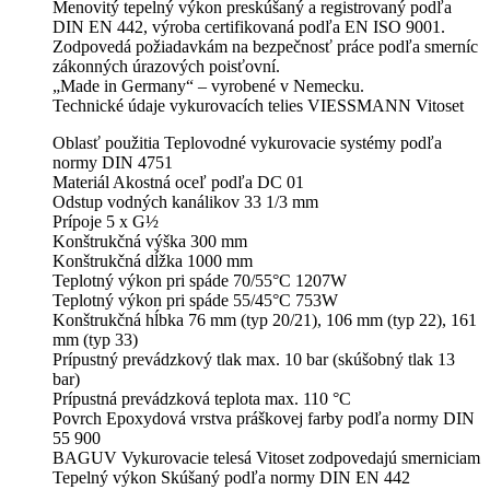
Menovitý tepelný výkon preskúšaný a registrovaný podľa
DIN EN 442, výroba certifikovaná podľa EN ISO 9001.
Zodpovedá požiadavkám na bezpečnosť práce podľa smerníc
zákonných úrazových poisťovní.
„Made in Germany“ – vyrobené v Nemecku.
Technické údaje vykurovacích telies VIESSMANN Vitoset
Oblasť použitia Teplovodné vykurovacie systémy podľa
normy DIN 4751
Materiál Akostná oceľ podľa DC 01
Odstup vodných kanálikov 33 1/3 mm
Prípoje 5 x G½
Konštrukčná výška 300 mm
Konštrukčná dĺžka 1000 mm
Teplotný výkon pri spáde 70/55°C 1207W
Teplotný výkon pri spáde 55/45°C 753W
Konštrukčná hĺbka 76 mm (typ 20/21), 106 mm (typ 22), 161
mm (typ 33)
Prípustný prevádzkový tlak max. 10 bar (skúšobný tlak 13
bar)
Prípustná prevádzková teplota max. 110 °C
Povrch Epoxydová vrstva práškovej farby podľa normy DIN
55 900
BAGUV Vykurovacie telesá Vitoset zodpovedajú smerniciam
Tepelný výkon Skúšaný podľa normy DIN EN 442