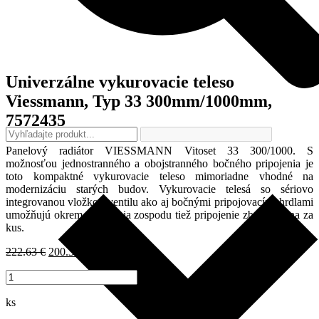
Univerzálne vykurovacie teleso
Viessmann, Typ 33 300mm/1000mm,
7572435
Panelový radiátor VIESSMANN Vitoset 33 300/1000. S
možnosťou jednostranného a obojstranného bočného pripojenia je
toto kompaktné vykurovacie teleso mimoriadne vhodné na
modernizáciu starých budov. Vykurovacie telesá so sériovo
integrovanou vložkou ventilu ako aj bočnými pripojovacími hrdlami
umožňujú okrem pripojenia zospodu tiež pripojenie zboku. Cena za
kus.
Pôvodná
Aktuálna
222.63
€
200.37
€
s DPH
/ ks
cena
cena
množstvo
bola:
je:
Univerzálne
222.63 €.
200.37 €.
vykurovacie
ks
teleso