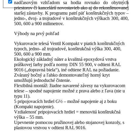
nadčasovým vzhľadom sa hodia rovnako do obytných
priestorov či kancelárií novostavieb ako aj do rekonštruovanej
staršej zástavby. K programu patrí päť konštrukčných typov –
jedno-, dvoj- a trojradové v konštrukčných výškach 300, 400,
500, 600 a 900 milimetrov.
Výhody na prvý pohľad
Vykurovacie telesá Ventil Kompakt v piatich konštrukčných
typoch, jedno- až trojradové, konštrukčná výška 300, 400,
500, 600 a 900 mm.
Ekologický základný náter a kvalitná epoxydová vrstva
práškovej farby podľa normy DIN 55 900, v odtieni RAL
9016 („dopravná biela“), iné odtiene RAL na požiadanie.
Zváraný bočný a ľahko demontovateľný horný kryt
umožňujú jednoduché čistenie.
Flexibilná montáž: žiadne navarené závesy na vykurovacom
telese – spodné napojenie možné z prava alebo z ľava (nie u
typu 11).
5 pripojovacích hrdiel G½ – možné napojenie aj z boku
(Kompakt napojenie).
Vzdialenosť pripojovacích hrdiel = menovitá konštrukčná
výška – 55 mm.
Upevnenie pomocou pružinovej alebo stojanovej konzoly, s
plastovou vrstvou v odtieni RAL 9016.