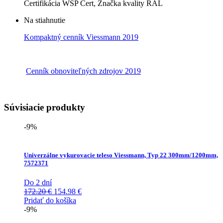
Certifikácia WSP Cert, Značka kvality RAL
Na stiahnutie
Kompaktný cenník Viessmann 2019
Cenník obnoviteľných zdrojov 2019
Súvisiacie produkty
-9%
Univerzálne vykurovacie teleso Viessmann, Typ 22 300mm/1200mm,
7572371
Do 2 dní
Pôvodná
Aktuálna
172.20
€
154.98
€
cena
cena
Pridať do košíka
bola:
je:
-9%
172.20 €.
154.98 €.