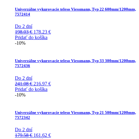
Univerzálne vykurovacie teleso Viessmann, Typ 22 600mm/1200mm,
7572414
Do 2 dní
Pôvodná
Aktuálna
198.03
€
178.23
€
cena
cena
Pridať do košíka
bola:
je:
-10%
198.03 €.
178.23 €.
Univerzálne vykurovacie teleso Viessmann, Typ 33 300mm/1200mm,
7572436
Do 2 dní
Pôvodná
Aktuálna
241.08
€
216.97
€
cena
cena
Pridať do košíka
bola:
je:
-10%
241.08 €.
216.97 €.
Univerzálne vykurovacie teleso Viessmann, Typ 21 500mm/1200mm,
7572342
Do 2 dní
Pôvodná
Aktuálna
179.58
€
161.62
€