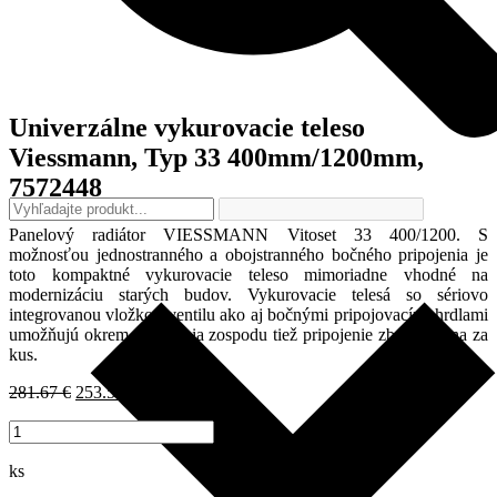
Univerzálne vykurovacie teleso
Viessmann, Typ 33 400mm/1200mm,
7572448
Panelový radiátor VIESSMANN Vitoset 33 400/1200. S
možnosťou jednostranného a obojstranného bočného pripojenia je
toto kompaktné vykurovacie teleso mimoriadne vhodné na
modernizáciu starých budov. Vykurovacie telesá so sériovo
integrovanou vložkou ventilu ako aj bočnými pripojovacími hrdlami
umožňujú okrem pripojenia zospodu tiež pripojenie zboku. Cena za
kus.
Pôvodná
Aktuálna
281.67
€
253.50
€
s DPH
/ ks
cena
cena
množstvo
bola:
je:
Univerzálne
281.67 €.
253.50 €.
vykurovacie
ks
teleso