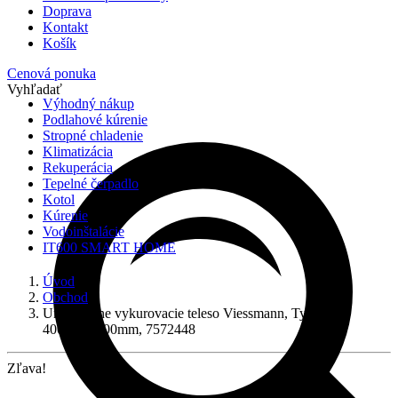
Doprava
Kontakt
Košík
Cenová ponuka
Vyhľadať
Výhodný nákup
Podlahové kúrenie
Stropné chladenie
Klimatizácia
Rekuperácia
Tepelné čerpadlo
Kotol
Kúrenie
Vodoinštalácie
IT600 SMART HOME
Úvod
Obchod
Univerzálne vykurovacie teleso Viessmann, Typ 33
400mm/1200mm, 7572448
Zľava!