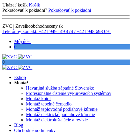
Ukázať košík
Košík
Pokračovať k pokladni?
Pokračovať k pokladni
ZVC | Zavelkoobchodneceny.sk
Telefónny kontakt: +421 949 149 474 / +421 948 693 691
Môj účet
0
0
Eshop
Montáž
Havarijná služba západné Slovensko
Profesionálne čistenie vykurovacích systémov
Montáž kotol
Montáž tepelné čerpadlo
Montáž teplovodné podlahové kúrenie
Montáž elektrické podlahové kúrenie
Montáž elektroinštalácie a revízie
Blog
Obchodné podmienky