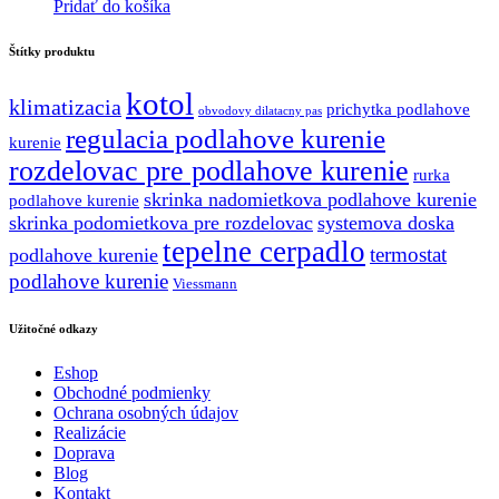
cena
cena
Pridať do košíka
bola:
je:
179.58 €.
161.62 €.
Štítky produktu
kotol
klimatizacia
prichytka podlahove
obvodovy dilatacny pas
regulacia podlahove kurenie
kurenie
rozdelovac pre podlahove kurenie
rurka
skrinka nadomietkova podlahove kurenie
podlahove kurenie
skrinka podomietkova pre rozdelovac
systemova doska
tepelne cerpadlo
termostat
podlahove kurenie
podlahove kurenie
Viessmann
Užitočné odkazy
Eshop
Obchodné podmienky
Ochrana osobných údajov
Realizácie
Doprava
Blog
Kontakt