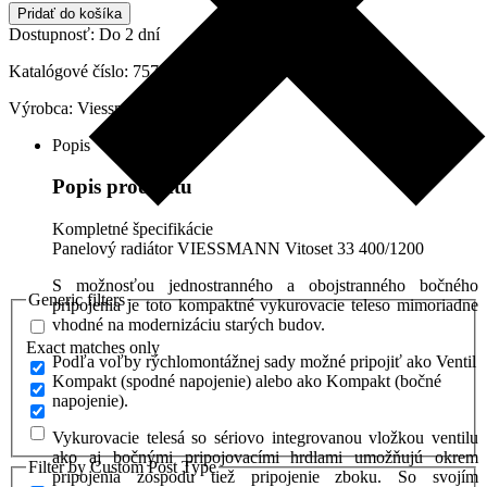
Viessmann,
Pridať do košíka
Typ
Dostupnosť:
Do 2 dní
33
400mm/1200mm,
Katalógové číslo:
7572448
7572448
Výrobca:
Viessmann
Popis
Popis produktu
Kompletné špecifikácie
Panelový radiátor VIESSMANN Vitoset 33 400/1200
S možnosťou jednostranného a obojstranného bočného
Generic filters
pripojenia je toto kompaktné vykurovacie teleso mimoriadne
vhodné na modernizáciu starých budov.
Exact matches only
Podľa voľby rýchlomontážnej sady možné pripojiť ako Ventil
Kompakt (spodné napojenie) alebo ako Kompakt (bočné
napojenie).
Vykurovacie telesá so sériovo integrovanou vložkou ventilu
ako aj bočnými pripojovacími hrdlami umožňujú okrem
Filter by Custom Post Type
pripojenia zospodu tiež pripojenie zboku. So svojím