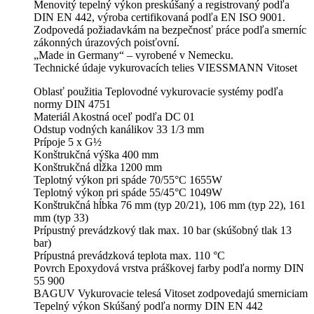
Menovitý tepelný výkon preskúšaný a registrovaný podľa
DIN EN 442, výroba certifikovaná podľa EN ISO 9001.
Zodpovedá požiadavkám na bezpečnosť práce podľa smerníc
zákonných úrazových poisťovní.
„Made in Germany“ – vyrobené v Nemecku.
Technické údaje vykurovacích telies VIESSMANN Vitoset
Oblasť použitia Teplovodné vykurovacie systémy podľa
normy DIN 4751
Materiál Akostná oceľ podľa DC 01
Odstup vodných kanálikov 33 1/3 mm
Prípoje 5 x G½
Konštrukčná výška 400 mm
Konštrukčná dĺžka 1200 mm
Teplotný výkon pri spáde 70/55°C 1655W
Teplotný výkon pri spáde 55/45°C 1049W
Konštrukčná hĺbka 76 mm (typ 20/21), 106 mm (typ 22), 161
mm (typ 33)
Prípustný prevádzkový tlak max. 10 bar (skúšobný tlak 13
bar)
Prípustná prevádzková teplota max. 110 °C
Povrch Epoxydová vrstva práškovej farby podľa normy DIN
55 900
BAGUV Vykurovacie telesá Vitoset zodpovedajú smerniciam
Tepelný výkon Skúšaný podľa normy DIN EN 442