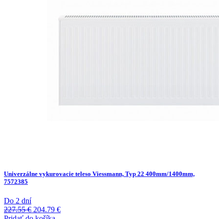
Univerzálne vykurovacie teleso Viessmann, Typ 22 400mm/1400mm,
7572385
Do 2 dní
Pôvodná
Aktuálna
227.55
€
204.79
€
cena
cena
Pridať do košíka