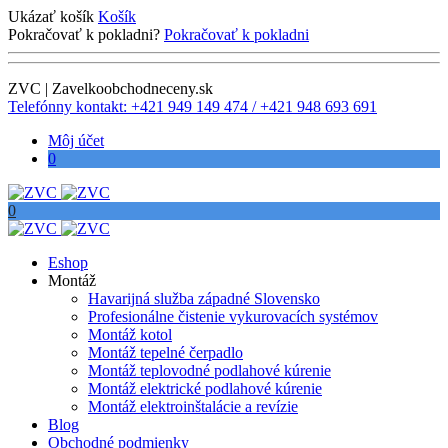
Ukázať košík
Košík
Pokračovať k pokladni?
Pokračovať k pokladni
ZVC | Zavelkoobchodneceny.sk
Telefónny kontakt: +421 949 149 474 / +421 948 693 691
Môj účet
0
0
Eshop
Montáž
Havarijná služba západné Slovensko
Profesionálne čistenie vykurovacích systémov
Montáž kotol
Montáž tepelné čerpadlo
Montáž teplovodné podlahové kúrenie
Montáž elektrické podlahové kúrenie
Montáž elektroinštalácie a revízie
Blog
Obchodné podmienky