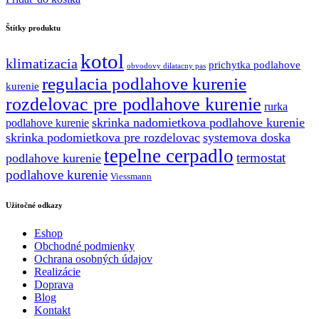
bola:
je:
227.55 €.
204.79 €.
Štítky produktu
kotol
klimatizacia
prichytka podlahove
obvodovy dilatacny pas
regulacia podlahove kurenie
kurenie
rozdelovac pre podlahove kurenie
rurka
skrinka nadomietkova podlahove kurenie
podlahove kurenie
skrinka podomietkova pre rozdelovac
systemova doska
tepelne cerpadlo
termostat
podlahove kurenie
podlahove kurenie
Viessmann
Užitočné odkazy
Eshop
Obchodné podmienky
Ochrana osobných údajov
Realizácie
Doprava
Blog
Kontakt