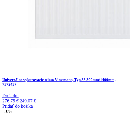
Univerzálne vykurovacie teleso Viessmann, Typ 33 300mm/1400mm,
7572437
Do 2 dní
Pôvodná
Aktuálna
276.75
€
249.07
€
cena
cena
Pridať do košíka
bola:
je:
-10%
276.75 €.
249.07 €.