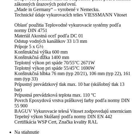
zákonných úrazových poisťovní.
„Made in Germany“ – vyrobené v Nemecku.
Technické údaje vykurovacích telies VIESSMANN Vitoset
Oblasť použitia Teplovodné vykurovacie systémy podľa
normy DIN 4751
Materiál Akostná oceľ podľa DC 01
Odstup vodných kanálikov 33 1/3 mm
Prípoje 5 x G½
Konštrukčná výška 600 mm
Konštrukčná dĺžka 1400 mm
Teplotný výkon pri spáde 70/55°C 2671W
Teplotný výkon pri spáde 55/45°C 1690W
Konštrukčná hĺbka 76 mm (typ 20/21), 106 mm (typ 22), 161
mm (typ 33)
Prípustný prevádzkový tlak max. 10 bar (skúšobný tlak 13
bar)
Prípustná prevádzková teplota max. 110 °C
Povrch Epoxydová vrstva práškovej farby podľa normy DIN
55 900
BAGUV Vykurovacie telesá Vitoset zodpovedajú smerniciam
Tepelný výkon Skúšaný podľa normy DIN EN 442
Certifikácia WSP Cert, Značka kvality RAL
Na stiahnutie