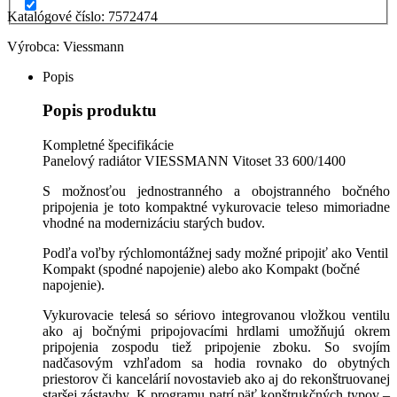
33
Katalógové číslo:
7572474
600mm/1400mm,
7572474
Výrobca:
Viessmann
Popis
Popis produktu
Kompletné špecifikácie
Panelový radiátor VIESSMANN Vitoset 33 600/1400
S možnosťou jednostranného a obojstranného bočného
pripojenia je toto kompaktné vykurovacie teleso mimoriadne
vhodné na modernizáciu starých budov.
Podľa voľby rýchlomontážnej sady možné pripojiť ako Ventil
Kompakt (spodné napojenie) alebo ako Kompakt (bočné
napojenie).
Vykurovacie telesá so sériovo integrovanou vložkou ventilu
ako aj bočnými pripojovacími hrdlami umožňujú okrem
pripojenia zospodu tiež pripojenie zboku. So svojím
nadčasovým vzhľadom sa hodia rovnako do obytných
priestorov či kancelárií novostavieb ako aj do rekonštruovanej
staršej zástavby. K programu patrí päť konštrukčných typov –