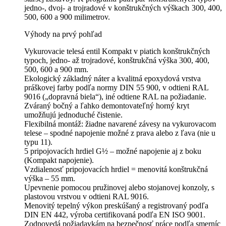
jedno-, dvoj- a trojradové v konštrukčných výškach 300, 400,
500, 600 a 900 milimetrov.
Výhody na prvý pohľad
Vykurovacie telesá entil Kompakt v piatich konštrukčných
typoch, jedno- až trojradové, konštrukčná výška 300, 400,
500, 600 a 900 mm.
Ekologický základný náter a kvalitná epoxydová vrstva
práškovej farby podľa normy DIN 55 900, v odtieni RAL
9016 („dopravná biela“), iné odtiene RAL na požiadanie.
Zváraný bočný a ľahko demontovateľný horný kryt
umožňujú jednoduché čistenie.
Flexibilná montáž: žiadne navarené závesy na vykurovacom
telese – spodné napojenie možné z prava alebo z ľava (nie u
typu 11).
5 pripojovacích hrdiel G½ – možné napojenie aj z boku
(Kompakt napojenie).
Vzdialenosť pripojovacích hrdiel = menovitá konštrukčná
výška – 55 mm.
Upevnenie pomocou pružinovej alebo stojanovej konzoly, s
plastovou vrstvou v odtieni RAL 9016.
Menovitý tepelný výkon preskúšaný a registrovaný podľa
DIN EN 442, výroba certifikovaná podľa EN ISO 9001.
Zodpovedá požiadavkám na bezpečnosť práce podľa smerníc