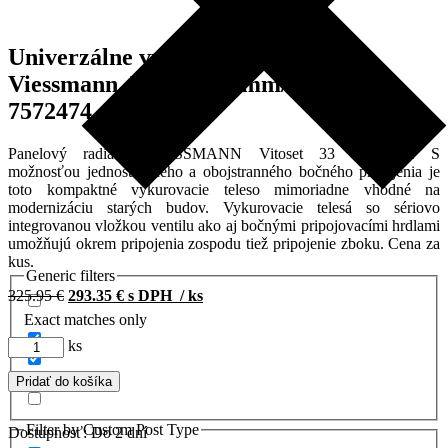
Univerzálne vykurovacie teleso
Viessmann, Typ 33 600mm/1400mm,
7572474
Panelový radiátor VIESSMANN Vitoset 33 600/1400. S
možnosťou jednostranného a obojstranného bočného pripojenia je
toto kompaktné vykurovacie teleso mimoriadne vhodné na
modernizáciu starých budov. Vykurovacie telesá so sériovo
integrovanou vložkou ventilu ako aj bočnými pripojovacími hrdlami
umožňujú okrem pripojenia zospodu tiež pripojenie zboku. Cena za
kus.
Generic filters
Pôvodná
Aktuálna
325.95
€
293.35
€
s DPH
/ ks
cena
cena
Exact matches only
bola:
je:
množstvo
ks
325.95 €.
293.35 €.
Univerzálne
vykurovacie
Pridať do košíka
teleso
Viessmann,
Filter by Custom Post Type
Dostupnosť:
Do 2 dní
Typ