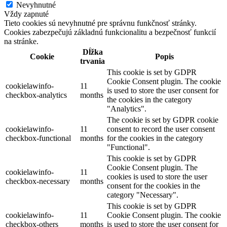
Nevyhnutné
Vždy zapnuté
Tieto cookies sú nevyhnutné pre správnu funkčnosť stránky.
Cookies zabezpečujú základnú funkcionalitu a bezpečnosť funkcií
na stránke.
Dĺžka
Cookie
Popis
trvania
This cookie is set by GDPR
Cookie Consent plugin. The cookie
cookielawinfo-
11
is used to store the user consent for
checkbox-analytics
months
the cookies in the category
"Analytics".
The cookie is set by GDPR cookie
cookielawinfo-
11
consent to record the user consent
checkbox-functional
months
for the cookies in the category
"Functional".
This cookie is set by GDPR
Cookie Consent plugin. The
cookielawinfo-
11
cookies is used to store the user
checkbox-necessary
months
consent for the cookies in the
category "Necessary".
This cookie is set by GDPR
cookielawinfo-
11
Cookie Consent plugin. The cookie
checkbox-others
months
is used to store the user consent for