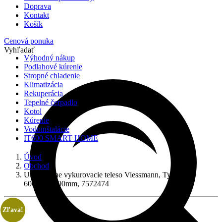
Doprava
Kontakt
Košík
Cenová ponuka
Vyhľadať
Výhodný nákup
Podlahové kúrenie
Stropné chladenie
Klimatizácia
Rekuperácia
Tepelné čerpadlo
Kotol
Kúrenie
Vodoinštalácie
IT600 SMART HOME
Úvod
Obchod
Univerzálne vykurovacie teleso Viessmann, Typ 33
600mm/1400mm, 7572474
Zľava!