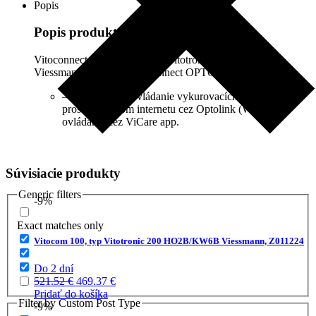
Popis
Popis produktu
Vitoconnect 100-OPTO2 typ Vitotronic 200 KW6B
Viessmann. Náhrada Vitoconnect OPTO1.
– Pre diaľkové ovládanie vykurovacích zariadení
prostredníctvom internetu cez Optolink (WLAN),
ovládanie cez ViCare app.
Súvisiacie produkty
Generic filters
-9%
Exact matches only
Vitocom 100, typ Vitotronic 200 HO2B/KW6B Viessmann, Z011224
Do 2 dní
Pôvodná
Aktuálna
521.52
€
469.37
€
cena
cena
Pridať do košíka
Filter by Custom Post Type
bola:
je:
-9%