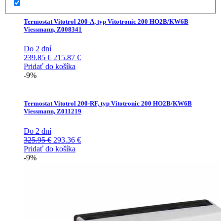
521.52 €.
469.37 €.
Termostat Vitotrol 200-A, typ Vitotronic 200 HO2B/KW6B
Viessmann, Z008341
Do 2 dní
Pôvodná
Aktuálna
239.85
€
215.87
€
cena
cena
Pridať do košíka
bola:
je:
-9%
239.85 €.
215.87 €.
Termostat Vitotrol 200-RF, typ Vitotronic 200 HO2B/KW6B
Viessmann, Z011219
Do 2 dní
Pôvodná
Aktuálna
325.95
€
293.36
€
cena
cena
Pridať do košíka
bola:
je:
-9%
325.95 €.
293.36 €.