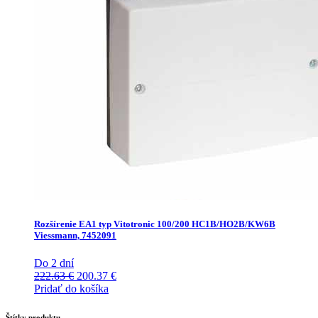
Rozšírenie EA1 typ Vitotronic 100/200 HC1B/HO2B/KW6B
Viessmann, 7452091
Do 2 dní
Pôvodná
Aktuálna
222.63
€
200.37
€
cena
cena
Pridať do košíka
bola:
je:
222.63 €.
200.37 €.
Štítky produktu