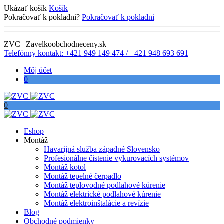
Ukázať košík
Košík
Pokračovať k pokladni?
Pokračovať k pokladni
ZVC | Zavelkoobchodneceny.sk
Telefónny kontakt: +421 949 149 474 / +421 948 693 691
Môj účet
0
0
Eshop
Montáž
Havarijná služba západné Slovensko
Profesionálne čistenie vykurovacích systémov
Montáž kotol
Montáž tepelné čerpadlo
Montáž teplovodné podlahové kúrenie
Montáž elektrické podlahové kúrenie
Montáž elektroinštalácie a revízie
Blog
Obchodné podmienky