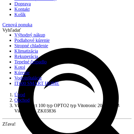
Doprava
Kontakt
Košík
Cenová ponuka
Vyhľadať
Výhodný nákup
Podlahové kúrenie
Stropné chladenie
Klimatizácia
Rekuperácia
Tepelné čerpadlo
Kotol
Kúrenie
Vodoinštalácie
IT600 SMART HOME
Úvod
Obchod
Vitoconnect 100 typ OPTO2 typ Vitotronic 200 KW6B
Viessmann, ZK03836
Zľava!