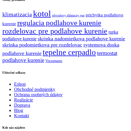
kotol
klimatizacia
prichytka podlahove
obvodovy dilatacny pas
regulacia podlahove kurenie
kurenie
rozdelovac pre podlahove kurenie
rurka
skrinka nadomietkova podlahove kurenie
podlahove kurenie
skrinka podomietkova pre rozdelovac
systemova doska
tepelne cerpadlo
termostat
podlahove kurenie
podlahove kurenie
Viessmann
Užitočné odkazy
Eshop
Obchodné podmienky
Ochrana osobných údajov
Realizácie
Doprava
Blog
Kontakt
Kde nás nájdete