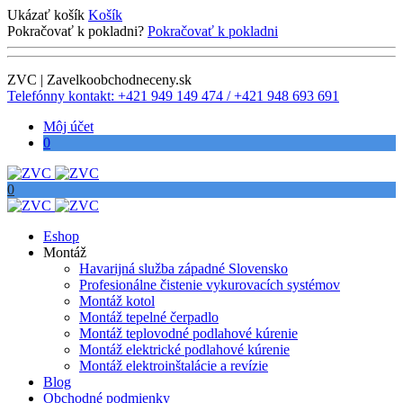
Ukázať košík
Košík
Pokračovať k pokladni?
Pokračovať k pokladni
ZVC | Zavelkoobchodneceny.sk
Telefónny kontakt: +421 949 149 474 / +421 948 693 691
Môj účet
0
0
Eshop
Montáž
Havarijná služba západné Slovensko
Profesionálne čistenie vykurovacích systémov
Montáž kotol
Montáž tepelné čerpadlo
Montáž teplovodné podlahové kúrenie
Montáž elektrické podlahové kúrenie
Montáž elektroinštalácie a revízie
Blog
Obchodné podmienky