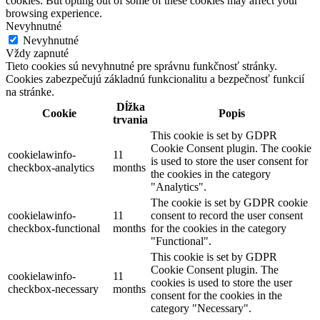
cookies. But opting out of some of these cookies may affect your
browsing experience.
Nevyhnutné
Nevyhnutné
Vždy zapnuté
Tieto cookies sú nevyhnutné pre správnu funkčnosť stránky.
Cookies zabezpečujú základnú funkcionalitu a bezpečnosť funkcií
na stránke.
Dĺžka
Cookie
Popis
trvania
This cookie is set by GDPR
Cookie Consent plugin. The cookie
cookielawinfo-
11
is used to store the user consent for
checkbox-analytics
months
the cookies in the category
"Analytics".
The cookie is set by GDPR cookie
cookielawinfo-
11
consent to record the user consent
checkbox-functional
months
for the cookies in the category
"Functional".
This cookie is set by GDPR
Cookie Consent plugin. The
cookielawinfo-
11
cookies is used to store the user
checkbox-necessary
months
consent for the cookies in the
category "Necessary".