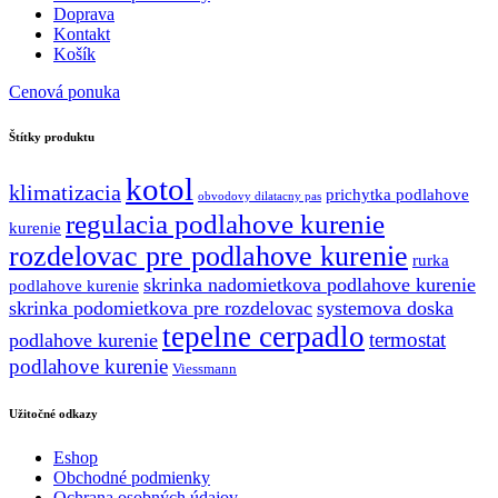
Doprava
Kontakt
Košík
Cenová ponuka
Štítky produktu
kotol
klimatizacia
prichytka podlahove
obvodovy dilatacny pas
regulacia podlahove kurenie
kurenie
rozdelovac pre podlahove kurenie
rurka
skrinka nadomietkova podlahove kurenie
podlahove kurenie
skrinka podomietkova pre rozdelovac
systemova doska
tepelne cerpadlo
termostat
podlahove kurenie
podlahove kurenie
Viessmann
Užitočné odkazy
Eshop
Obchodné podmienky
Ochrana osobných údajov