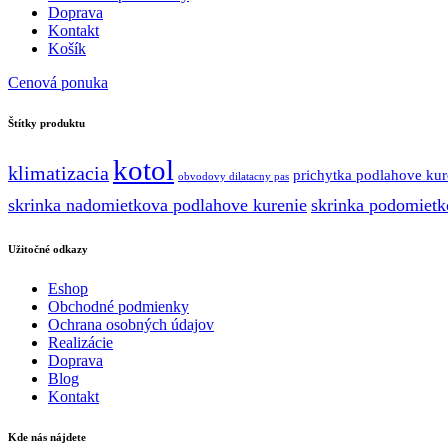
Doprava
Kontakt
Košík
Cenová ponuka
Štítky produktu
kotol
klimatizacia
prichytka podlahove kur
obvodovy dilatacny pas
skrinka nadomietkova podlahove kurenie
skrinka podomietk
Užitočné odkazy
Eshop
Obchodné podmienky
Ochrana osobných údajov
Realizácie
Doprava
Blog
Kontakt
Kde nás nájdete