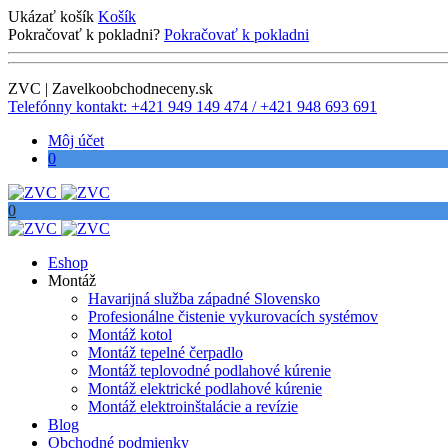
Ukázať košík
Košík
Pokračovať k pokladni?
Pokračovať k pokladni
ZVC | Zavelkoobchodneceny.sk
Telefónny kontakt: +421 949 149 474 / +421 948 693 691
Môj účet
0
0
Eshop
Montáž
Havarijná služba západné Slovensko
Profesionálne čistenie vykurovacích systémov
Montáž kotol
Montáž tepelné čerpadlo
Montáž teplovodné podlahové kúrenie
Montáž elektrické podlahové kúrenie
Montáž elektroinštalácie a revízie
Blog
Obchodné podmienky