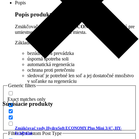
Popis
Popis produktu
Zmäkčovač vody
HydroSoft ECONOMY Midi
vhodný pre
umiestnenie aj pri nedostatku miesta.
Základné funkcie:
bezúdržbová prevádzka
úsporná spotreba soli
automatická regenerácia
ochrana proti pretečeniu
sledovať je potrebné len soľ a jej dostatočné množstvo
v soľanke na regeneráciu
Generic filters
Exact matches only
Súvisiacie produkty
Zmäkčovač vody HydroSoft ECONOMY Plus Mini 3/4″, HY-
Filter by Custom Post Type
EcoPmini