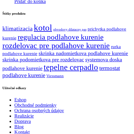
Pridať do košíka
Štítky produktu
kotol
klimatizacia
prichytka podlahove
obvodovy dilatacny pas
regulacia podlahove kurenie
kurenie
rozdelovac pre podlahove kurenie
rurka
skrinka nadomietkova podlahove kurenie
podlahove kurenie
skrinka podomietkova pre rozdelovac
systemova doska
tepelne cerpadlo
termostat
podlahove kurenie
podlahove kurenie
Viessmann
Užitočné odkazy
Eshop
Obchodné podmienky
Ochrana osobných údajov
Realizácie
Doprava
Blog
Kontakt