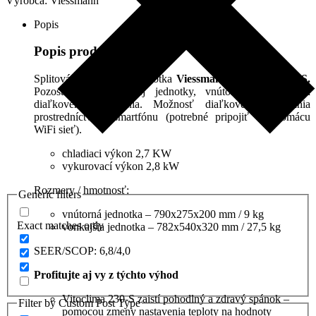
Výrobca:
Viessmann
ZK08286
Popis
Popis produktu
Splitová klimatizačná jednotka
Viessmann Vitoclima 230-S.
Pozostáva z vonkajšej jednotky, vnútornej jednotky a
diaľkového ovládania. Možnosť diaľkového ovládania
prostredníctvom smartfónu (potrebné pripojiť na domácu
WiFi sieť).
chladiaci výkon 2,7 KW
vykurovací výkon 2,8 kW
Rozmery / hmotnosť:
Generic filters
vnútorná jednotka – 790x275x200 mm / 9 kg
Exact matches only
vonkajšia jednotka – 782x540x320 mm / 27,5 kg
SEER/SCOP: 6,8/4,0
Profitujte aj vy z týchto výhod
Vitoclima 230-S zaistí pohodlný a zdravý spánok –
Filter by Custom Post Type
pomocou zmeny nastavenia teploty na hodnoty