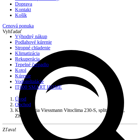
Doprava
Kontakt
Košík
Cenová ponuka
Vyhľadať
Výhodný nákup
Podlahové kúrenie
Stropné chladenie
Klimatizácia
Rekuperácia
Tepelné čerpadlo
Kotol
Kúrenie
Vodoinštalácie
IT600 SMART HOME
Úvod
Obchod
Klimatizácia Viessmann Vitoclima 230-S, split, 2,7 kW,
ZK08286
Zľava!