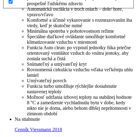
prospešné ľudskému zdraviu
Automatická oscilácia v troch osiach – dole/ hore,
vpravo/vľavo
Komfortné a účinné vykurovanie s rozmrazovaním iba
vtedy, keď je skutočne nutné
Minimálna spotreba v pohotovostnom režime
Špeciálne diaľkové ovládanie umožňuje komfortné
klimatizovanie vzduchu v miestnosti
Funkcia Auto clean: po vypnutí jednotky fúka priečne
orientovaný ventilátor vzduch do vnútra jentoky, aby
zostala suchá a čistá
Snímateľný a umývateľný kryt
Rovnomerná cirkulácia vzduchu vďaka veľkémju uhlu
lamiel
Umývateľný povrch
Funkcia turbo umožňuje rýchlejšie dosiahnutie
nastavenej teploty
Možnosť udržania izbovej teploty na stabilnej hodnote
8 °C a zamedzenie vychladnutiu bytu v dobe, kedy
nikto nie je doma, alebo behom dlhšej neprítomnosti v
zimnom období
Na stiahnutie
Cenník Viessmann 2018