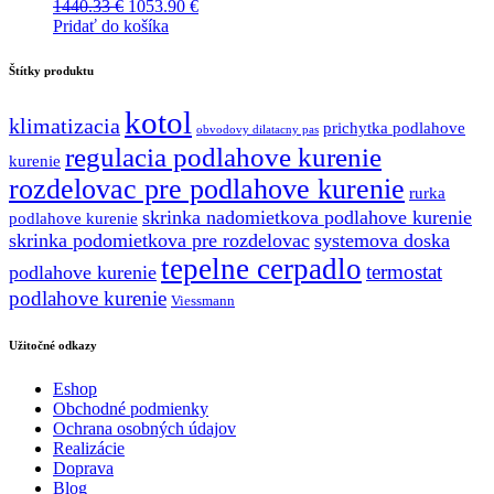
Pôvodná
Aktuálna
1440.33
€
1053.90
€
cena
cena
Pridať do košíka
bola:
je:
1440.33 €.
1053.90 €.
Štítky produktu
kotol
klimatizacia
prichytka podlahove
obvodovy dilatacny pas
regulacia podlahove kurenie
kurenie
rozdelovac pre podlahove kurenie
rurka
skrinka nadomietkova podlahove kurenie
podlahove kurenie
skrinka podomietkova pre rozdelovac
systemova doska
tepelne cerpadlo
termostat
podlahove kurenie
podlahove kurenie
Viessmann
Užitočné odkazy
Eshop
Obchodné podmienky
Ochrana osobných údajov
Realizácie
Doprava
Blog