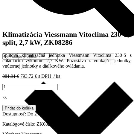
Klimatizácia Viessmann Vitoclima 230-S,
split, 2,7 kW, ZK08286
Splitová klimatizačná jednotka Viessmann Vitoclima 230-S s
chladiacim výkonom 2,7 KW. Pozostáva z vonkajšej jednotky,
vnútornej jednotky a diaľkového ovládania.
Pôvodná
Aktuálna
881.91
€
793.72
€
s DPH
/ ks
cena
cena
množstvo
bola:
je:
Klimatizácia
881.91 €.
793.72 €.
Viessmann
ks
Vitoclima
230-
Pridať do košíka
S,
Dostupnosť:
Do 2 dní
split,
2,7
Katalógové číslo:
ZK08286
kW,