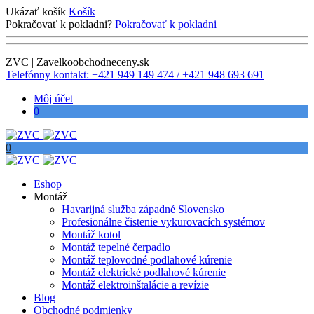
Ukázať košík
Košík
Pokračovať k pokladni?
Pokračovať k pokladni
ZVC | Zavelkoobchodneceny.sk
Telefónny kontakt: +421 949 149 474 / +421 948 693 691
Môj účet
0
0
Eshop
Montáž
Havarijná služba západné Slovensko
Profesionálne čistenie vykurovacích systémov
Montáž kotol
Montáž tepelné čerpadlo
Montáž teplovodné podlahové kúrenie
Montáž elektrické podlahové kúrenie
Montáž elektroinštalácie a revízie
Blog
Obchodné podmienky