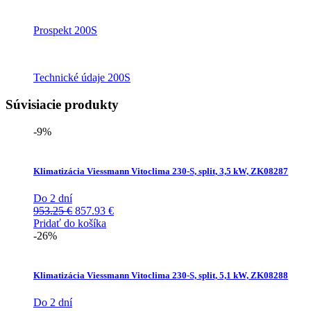
Prospekt 200S
Technické údaje 200S
Súvisiacie produkty
-9%
Klimatizácia Viessmann Vitoclima 230-S, split, 3,5 kW, ZK08287
Do 2 dní
Pôvodná
Aktuálna
953.25
€
857.93
€
cena
cena
Pridať do košíka
bola:
je:
-26%
953.25 €.
857.93 €.
Klimatizácia Viessmann Vitoclima 230-S, split, 5,1 kW, ZK08288
Do 2 dní