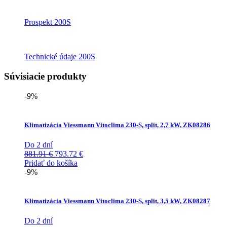
Prospekt 200S
Technické údaje 200S
Súvisiacie produkty
-9%
Klimatizácia Viessmann Vitoclima 230-S, split, 2,7 kW, ZK08286
Do 2 dní
Pôvodná
Aktuálna
881.91
€
793.72
€
cena
cena
Pridať do košíka
bola:
je:
-9%
881.91 €.
793.72 €.
Klimatizácia Viessmann Vitoclima 230-S, split, 3,5 kW, ZK08287
Do 2 dní