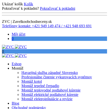
Ukázať košík
Košík
Pokračovať k pokladni?
Pokračovať k pokladni
ZVC | Zavelkoobchodneceny.sk
Telefónny kontakt: +421 949 149 474 / +421 948 693 691
Môj účet
0
0
Eshop
Montáž
Havarijná služba západné Slovensko
Profesionálne čistenie vykurovacích systémov
Montáž kotol
Montáž tepelné čerpadlo
Montáž teplovodné podlahové kúrenie
Montáž elektrické podlahové kúrenie
Montáž elektroinštalácie a revízie
Blog
Obchodné podmienky