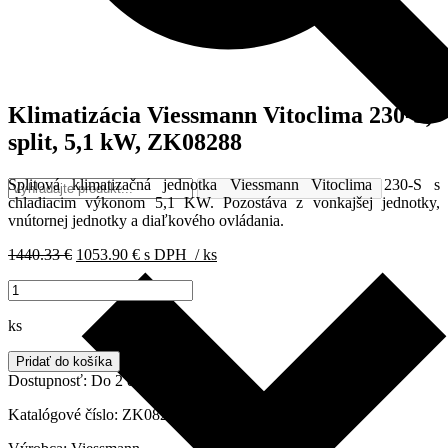
Klimatizácia Viessmann Vitoclima 230-S,
split, 5,1 kW, ZK08288
Splitová klimatizačná jednotka Viessmann Vitoclima 230-S s
chladiacim výkonom 5,1 KW. Pozostáva z vonkajšej jednotky,
vnútornej jednotky a diaľkového ovládania.
Pôvodná
Aktuálna
1440.33
€
1053.90
€
s DPH
/ ks
cena
cena
množstvo
bola:
je:
Klimatizácia
1440.33 €.
1053.90 €.
Viessmann
ks
Vitoclima
230-
Pridať do košíka
S,
Dostupnosť:
Do 2 dní
split,
5,1
Katalógové číslo:
ZK08288
kW,