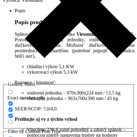
Výrobca:
Viessmann
ZK08288
Popis
Popis produktu
Splitová klimatizačná jednotka
Viessmann Vitoclima 230-S.
Pozostáva z vonkajšej jednotky, vnútornej jednotky a
diaľkového ovládania. Možnosť diaľkového ovládania
prostredníctvom smartfónu (potrebné pripojiť na domácu
WiFi sieť).
chladiaci výkon 5,1 KW
vykurovací výkon 5,3 kW
Rozmery / hmotnosť:
Generic filters
vnútorná jednotka – 970x300x224 mm / 13,5 kg
Exact matches only
vonkajšia jednotka – 963x700x396 mm / 45 kg
SEER/SCOP: 7,0/4,0
Profitujte aj vy z týchto výhod
Vitoclima 230-S zaistí pohodlný a zdravý spánok –
Filter by Custom Post Type
pomocou zmeny nastavenia teploty na hodnoty