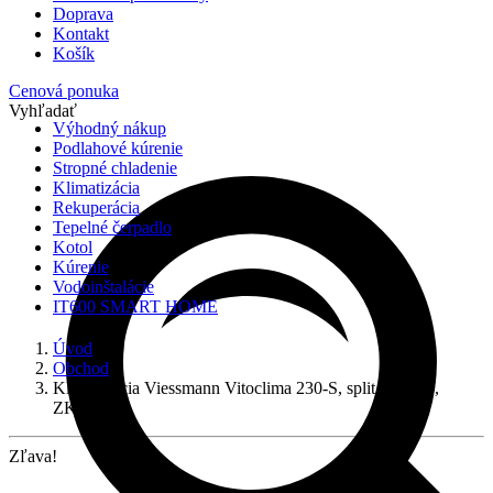
Doprava
Kontakt
Košík
Cenová ponuka
Vyhľadať
Výhodný nákup
Podlahové kúrenie
Stropné chladenie
Klimatizácia
Rekuperácia
Tepelné čerpadlo
Kotol
Kúrenie
Vodoinštalácie
IT600 SMART HOME
Úvod
Obchod
Klimatizácia Viessmann Vitoclima 230-S, split, 5,1 kW,
ZK08288
Zľava!