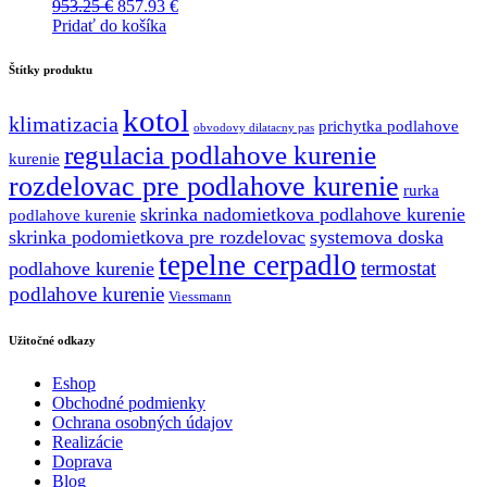
Pôvodná
Aktuálna
953.25
€
857.93
€
cena
cena
Pridať do košíka
bola:
je:
953.25 €.
857.93 €.
Štítky produktu
kotol
klimatizacia
prichytka podlahove
obvodovy dilatacny pas
regulacia podlahove kurenie
kurenie
rozdelovac pre podlahove kurenie
rurka
skrinka nadomietkova podlahove kurenie
podlahove kurenie
skrinka podomietkova pre rozdelovac
systemova doska
tepelne cerpadlo
termostat
podlahove kurenie
podlahove kurenie
Viessmann
Užitočné odkazy
Eshop
Obchodné podmienky
Ochrana osobných údajov
Realizácie
Doprava
Blog