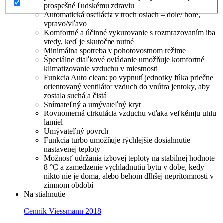
prospešné ľudskému zdraviu
Automatická oscilácia v troch osiach – dole/ hore,
vpravo/vľavo
Komfortné a účinné vykurovanie s rozmrazovaním iba
vtedy, keď je skutočne nutné
Minimálna spotreba v pohotovostnom režime
Špeciálne diaľkové ovládanie umožňuje komfortné
klimatizovanie vzduchu v miestnosti
Funkcia Auto clean: po vypnutí jednotky fúka priečne
orientovaný ventilátor vzduch do vnútra jentoky, aby
zostala suchá a čistá
Snímateľný a umývateľný kryt
Rovnomerná cirkulácia vzduchu vďaka veľkémju uhlu
lamiel
Umývateľný povrch
Funkcia turbo umožňuje rýchlejšie dosiahnutie
nastavenej teploty
Možnosť udržania izbovej teploty na stabilnej hodnote
8 °C a zamedzenie vychladnutiu bytu v dobe, kedy
nikto nie je doma, alebo behom dlhšej neprítomnosti v
zimnom období
Na stiahnutie
Cenník Viessmann 2018