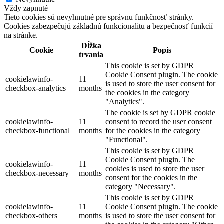
Vždy zapnuté
Tieto cookies sú nevyhnutné pre správnu funkčnosť stránky.
Cookies zabezpečujú základnú funkcionalitu a bezpečnosť funkcií
na stránke.
Dĺžka
Cookie
Popis
trvania
This cookie is set by GDPR
Cookie Consent plugin. The cookie
cookielawinfo-
11
is used to store the user consent for
checkbox-analytics
months
the cookies in the category
"Analytics".
The cookie is set by GDPR cookie
cookielawinfo-
11
consent to record the user consent
checkbox-functional
months
for the cookies in the category
"Functional".
This cookie is set by GDPR
Cookie Consent plugin. The
cookielawinfo-
11
cookies is used to store the user
checkbox-necessary
months
consent for the cookies in the
category "Necessary".
This cookie is set by GDPR
cookielawinfo-
11
Cookie Consent plugin. The cookie
checkbox-others
months
is used to store the user consent for